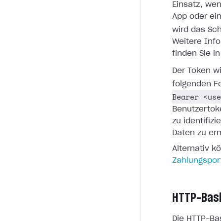
Einsatz, we
App oder ei
wird das S
Weitere Inf
finden Sie i
Der Token w
folgenden F
Bearer <use
Benutzertoke
zu identifiz
Daten zu er
Alternativ k
Zahlungspor
HTTP-Basi
Die HTTP-Bas