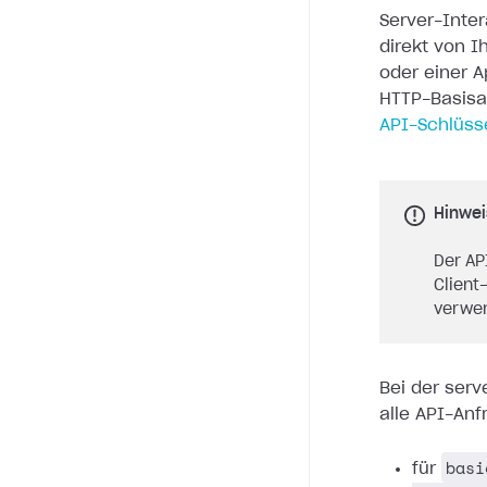
Server-Inte
direkt von 
oder einer A
HTTP-Basisa
API-Schlüss
Hinwei
Der AP
Client
verwe
Bei der serv
alle API-An
basi
für