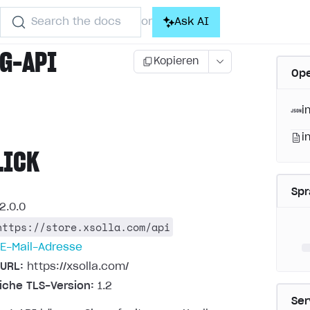
Search the docs
Ask AI
or
G-API
Kopieren
Ope
)
i
i
LICK
Sp
2.0.0
https://store.xsolla.com/api
E-Mail-Adresse
URL:
https://xsolla.com/
liche TLS-Version:
1.2
Ser