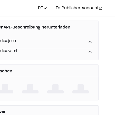
DE
To Publisher Account
nAPI-Beschreibung herunterladen
ndex.json
ndex.yaml
rachen
ver