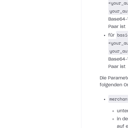
<your_a
your_au
Base64-
Paar ist
basi
für
<your_a
your_au
Base64-
Paar ist
Die Paramet
folgenden O
merchan
unte
in d
auf 