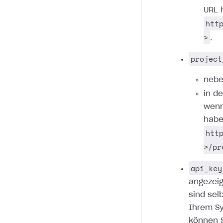
URL 
htt
>
.
project
nebe
in d
wenn
habe
htt
>/pr
api_key
angezeig
sind sel
Ihrem Sy
können S