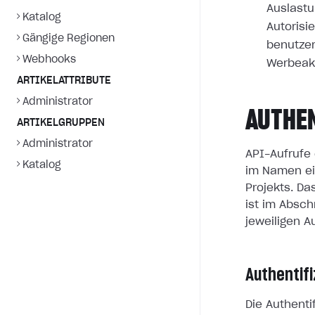
Auslastu
Katalog
Autorisi
Gängige Regionen
benutzer
Webhooks
Werbeak
ARTIKELATTRIBUTE
Administrator
AUTHE
ARTIKELGRUPPEN
Administrator
API-Aufrufe 
Katalog
im Namen ei
Projekts. D
ist im Absch
jeweiligen A
Authentif
Die Authent