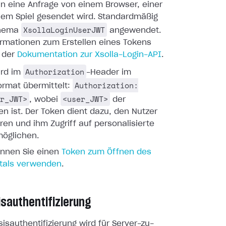
nn eine Anfrage von einem Browser, einer
nem Spiel gesendet wird. Standardmäßig
XsollaLoginUserJWT
chema
angewendet.
ormationen zum Erstellen eines Tokens
n der
Dokumentation zur Xsolla-Login-API
.
Authorization
ird im
-Header im
Authorization:
ormat übermittelt:
r_JWT>
<user_JWT>
, wobei
der
n ist. Der Token dient dazu, den Nutzer
ieren und ihm Zugriff auf personalisierte
möglichen.
önnen Sie einen
Token zum Öffnen des
tals verwenden
.
sauthentifizierung
isauthentifizierung wird für Server-zu-