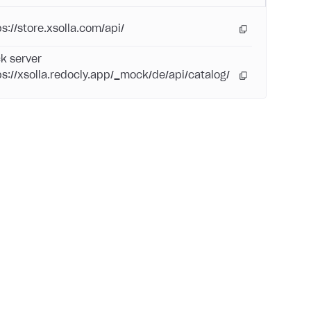
ps://store.xsolla.com/api/
k server
ps://xsolla.redocly.app/_mock/de/api/catalog/