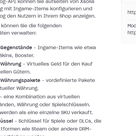
log-API können Sie aufseiten von Xsolla
og mit Ingame-Items konfigurieren und
htt
log den Nutzern in Ihrem Shop anzeigen.
 können Sie die folgenden
Moc
äten verwalten:
htt
e Gegenstände
– Ingame-Items wie etwa
Skins, Booster.
e Währung
– Virtuelles Geld für den Kauf
uellen Gütern.
e Währungspakete
– vordefinierte Pakete
rtueller Währung.
– eine Kombination aus virtuellen
nden, Währung oder Spielschlüsseln.
werden als eine einzelne SKU verkauft.
lüssel
– Schlüssel für Spiele oder DLCs, die
ttformen wie Steam oder andere DRM-