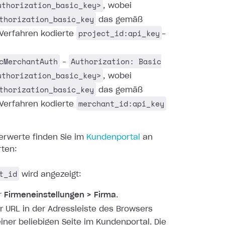
uthorization_basic_key>
, wobei
thorization_basic_key
das gemäß
project_id:api_key
Verfahren kodierte
-
cMerchantAuth
Authorization: Basic
–
uthorization_basic_key>
, wobei
thorization_basic_key
das gemäß
merchant_id:api_key
Verfahren kodierte
erwerte finden Sie im
Kundenportal
an
rten:
t_id
wird angezeigt:
r
Firmeneinstellungen > Firma
.
er URL in der Adressleiste des Browsers
einer beliebigen Seite im Kundenportal. Die