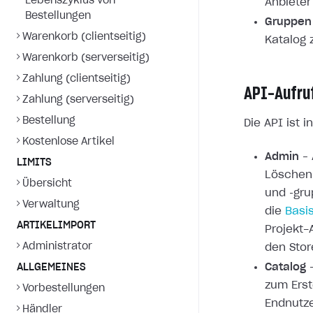
Lebenszyklus von
Anbieter
Bestellungen
Gruppen
Warenkorb (clientseitig)
Katalog 
Warenkorb (serverseitig)
Zahlung (clientseitig)
API-Aufru
Zahlung (serverseitig)
Bestellung
Die API ist 
Kostenlose Artikel
Admin
– 
LIMITS
Löschen 
Übersicht
und ‑gru
Verwaltung
die
Basis
ARTIKELIMPORT
Projekt-
Administrator
den Stor
Catalog
–
ALLGEMEINES
zum Erst
Vorbestellungen
Endnutze
Händler