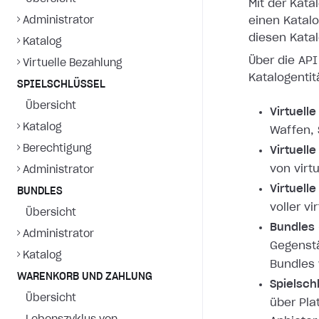
Mit der Kata
Administrator
einen Katal
diesen Kata
Katalog
Über die API
Virtuelle Bezahlung
Katalogentit
SPIELSCHLÜSSEL
Übersicht
Virtuell
Katalog
Waffen, 
Berechtigung
Virtuell
von virt
Administrator
Virtuell
BUNDLES
voller vi
Übersicht
Bundles
Administrator
Gegenstä
Katalog
Bundles 
WARENKORB UND ZAHLUNG
Spielsch
Übersicht
über Pla