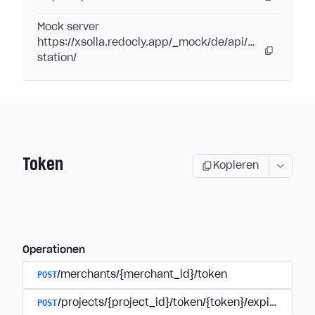
Mock server
https://xsolla.redocly.app/_mock/de/api/pay-
station/
Token
Kopieren
Operationen
POST
/merchants/{merchant_id}/token
POST
/projects/{project_id}/token/{token}/expire