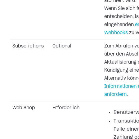
storniert wird.
Wenn Sie sich 
entscheiden, ist
eingehenden
e
Webhooks
zu v
Subscriptions
Optional
Zum Abrufen vo
über den Absch
Aktualisierung 
Kündigung ein
Alternativ könn
Informationen 
anfordern
.
Web Shop
Erforderlich
Benutzerva
Transaktio
Falle eine
Zahlung o