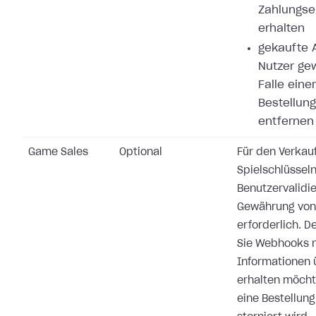
Zahlungse
erhalten
gekaufte A
Nutzer ge
Falle eine
Bestellung
entfernen
Game Sales
Optional
Für den Verkau
Spielschlüsseln
Benutzervalidi
Gewährung von 
erforderlich. 
Sie Webhooks n
Informationen 
erhalten möchte
eine Bestellung