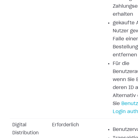
Zahlungse
erhalten
gekaufte A
Nutzer ge
Falle eine
Bestellung
entfernen
Für die
Benutzerau
wenn Sie 
deren ID a
Alternati
Sie
Benutz
Login auth
Digital
Erforderlich
Benutzerva
Distribution