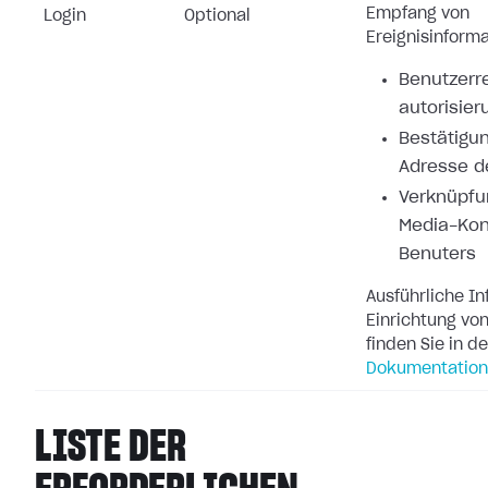
Empfang von
Login
Optional
Ereignisinforma
Benutzerre
autorisier
Bestätigun
Adresse d
Verknüpfu
Media-Kon
Benuters
Ausführliche I
Einrichtung v
finden Sie in d
Dokumentation
LISTE DER