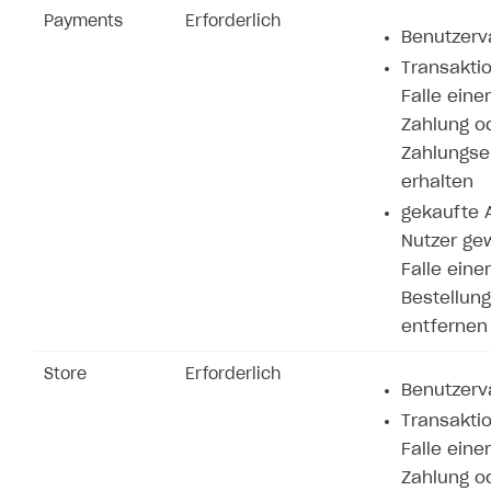
Payments
Erforderlich
Benutzerva
Transaktio
Falle eine
Zahlung o
Zahlungse
erhalten
gekaufte A
Nutzer ge
Falle eine
Bestellung
entfernen
Store
Erforderlich
Benutzerva
Transaktio
Falle eine
Zahlung o