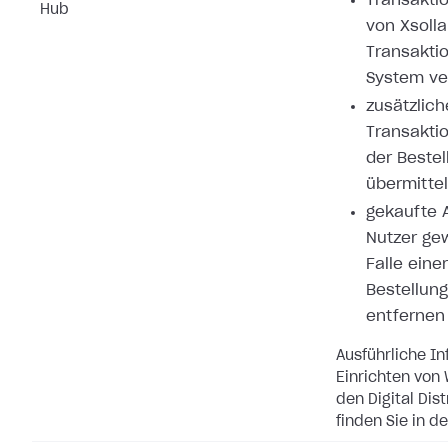
Transakti
Hub
von Xsolla
Transakti
System ve
zusätzlich
Transakti
der Bestel
übermitte
gekaufte A
Nutzer ge
Falle eine
Bestellung
entfernen
Ausführliche I
Einrichten von
den Digital Dis
finden Sie in d