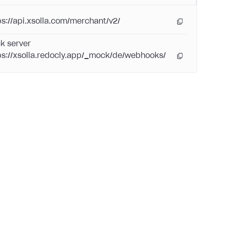
ps://api.xsolla.com/merchant/v2/
k server
ps://xsolla.redocly.app/_mock/de/webhooks/