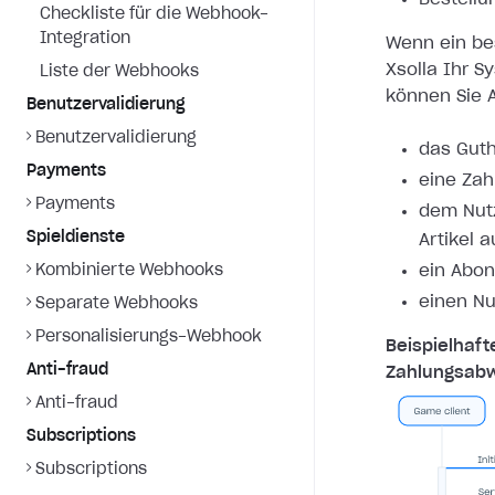
Checkliste für die Webhook-
Integration
Wenn ein bes
Xsolla Ihr S
Liste der Webhooks
können Sie A
Benutzervalidierung
Benutzervalidierung
das Guth
Payments
eine Zah
Payments
dem Nutz
Spieldienste
Artikel 
Kombinierte Webhooks
ein Abon
einen Nu
Separate Webhooks
Personalisierungs-Webhook
Beispielhaft
Anti-fraud
Zahlungsabw
Anti-fraud
Subscriptions
Subscriptions