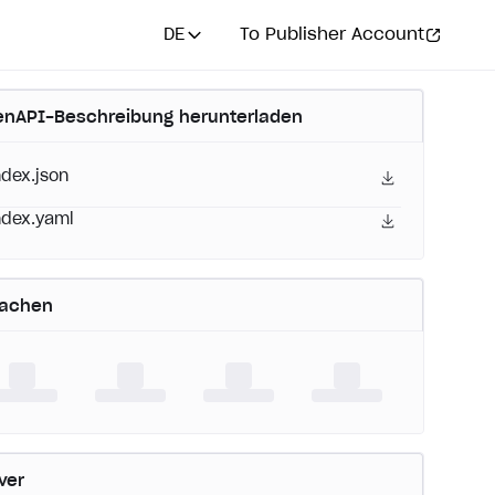
DE
To Publisher Account
nAPI-Beschreibung herunterladen
ndex.json
ndex.yaml
rachen
ver