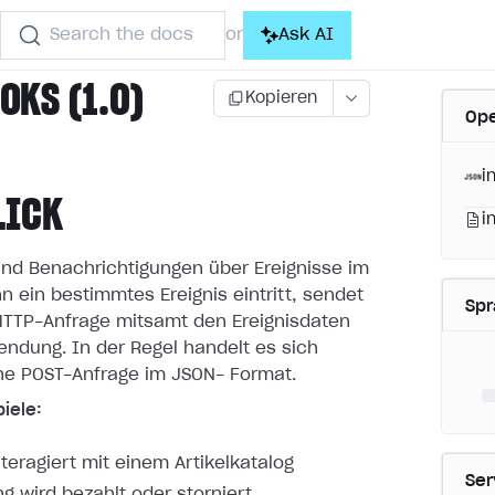
Search the docs
Ask AI
or
KS (1.0)
Kopieren
Ope
i
LICK
i
nd Benachrichtigungen über Ereignisse im
n ein bestimmtes
Ereignis eintritt, sendet
Sp
 HTTP-Anfrage mitsamt den Ereignisdaten
endung. In der Regel handelt es sich
ne POST-Anfrage im JSON-
Format.
iele:
nteragiert mit einem Artikelkatalog
Ser
ng wird bezahlt oder storniert