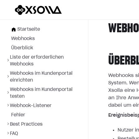
WEBHOO
Startseite
Webhooks
Überblick
ÜBERB
Liste der erforderlichen
Webhooks
Webhooks im Kundenportal
Webhooks si
einrichten
System. Wen
Webhooks im Kundenportal
Xsolla eine
testen
an
Ihre Anw
dabei um ei
Webhook-Listener
Fehler
Ereignisbeisp
Best Practices
Nutzer i
FAQ
Bestellu