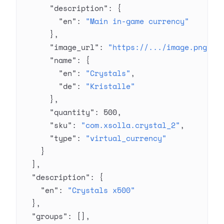
      "description"
: {
        "en"
: 
"Main in-game currency"
      },
      "image_url"
: 
"https://.../image.png"
,
      "name"
: {
        "en"
: 
"Crystals"
,
        "de"
: 
"Kristalle"
      },
      "quantity"
: 
500
,
      "sku"
: 
"com.xsolla.crystal_2"
,
      "type"
: 
"virtual_currency"
    }
  ],
  "description"
: {
    "en"
: 
"Crystals x500"
  },
  "groups"
: [],