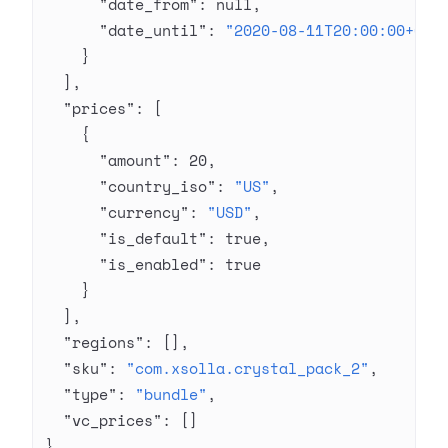
      "date_from"
: 
null
,
      "date_until"
: 
"2020-08-11T20:00:00+03:
    }
  ],
  "prices"
: [
    {
      "amount"
: 
20
,
      "country_iso"
: 
"US"
,
      "currency"
: 
"USD"
,
      "is_default"
: 
true
,
      "is_enabled"
: 
true
    }
  ],
  "regions"
: [],
  "sku"
: 
"com.xsolla.crystal_pack_2"
,
  "type"
: 
"bundle"
,
  "vc_prices"
: []
}