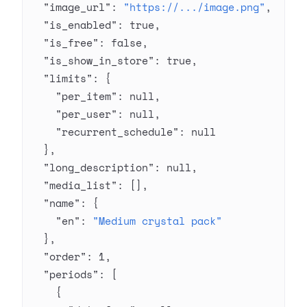
  "image_url"
: 
"https://.../image.png"
,
  "is_enabled"
: 
true
,
  "is_free"
: 
false
,
  "is_show_in_store"
: 
true
,
  "limits"
: {
    "per_item"
: 
null
,
    "per_user"
: 
null
,
    "recurrent_schedule"
: 
null
  },
  "long_description"
: 
null
,
  "media_list"
: [],
  "name"
: {
    "en"
: 
"Medium crystal pack"
  },
  "order"
: 
1
,
  "periods"
: [
    {