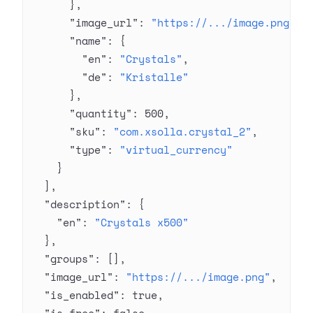
      },
      "image_url"
: 
"https://.../image.png"
,
      "name"
: {
        "en"
: 
"Crystals"
,
        "de"
: 
"Kristalle"
      },
      "quantity"
: 
500
,
      "sku"
: 
"com.xsolla.crystal_2"
,
      "type"
: 
"virtual_currency"
    }
  ],
  "description"
: {
    "en"
: 
"Crystals x500"
  },
  "groups"
: [],
  "image_url"
: 
"https://.../image.png"
,
  "is_enabled"
: 
true
,