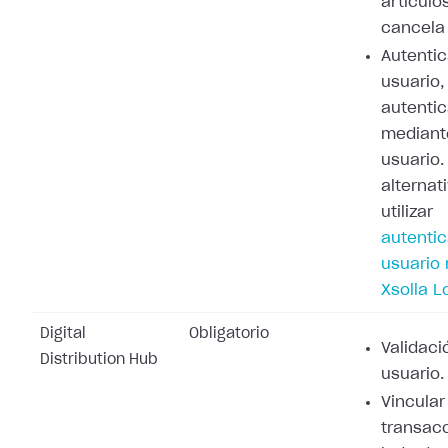
artículo
cancela 
Autenti
usuario,
autenti
mediant
usuario
alternat
utilizar
autenti
usuario
Xsolla L
Digital
Obligatorio
Validaci
Distribution Hub
usuario.
Vincular
transacc