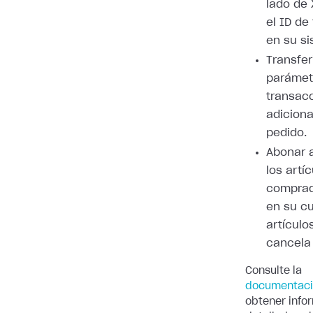
lado de 
el ID de
en su si
Transfer
parámet
transac
adiciona
pedido.
Abonar a
los artí
comprad
en su cu
artículo
cancela 
Consulte la
documentac
obtener info