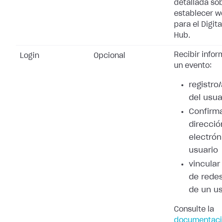
detallada so
establecer 
para el Digita
Hub.
Recibir info
Login
Opcional
un evento:
registro
del usua
Confirma
direcció
electrón
usuario
vincular
de redes
de un u
Consulte la
documentaci