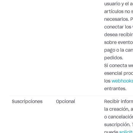
usuario y el 
artículos no 
necesarios. 
conectar los
desea recibi
sobre evento
pago o la ca
pedidos.
Si conecta w
esencial pro
los
webhooks
entrantes.
Suscripciones
Opcional
Recibir info
la creación, 
o cancelació
suscripción.
puede
solicit