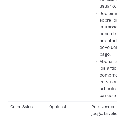
usuario.
Recibir 
sobre lo
la trans
caso de
aceptad
devoluci
pago.
Abonar 
los artí
comprad
en su cu
artículo
cancela 
Game Sales
Opcional
Para vender 
juego, la val