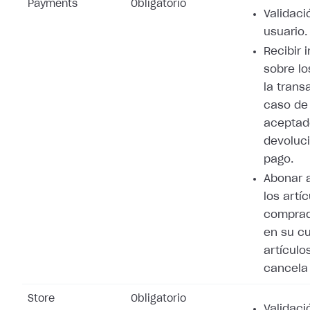
Payments
Obligatorio
Validaci
usuario.
Recibir 
sobre lo
la trans
caso de
aceptad
devoluci
pago.
Abonar 
los artí
comprad
en su cu
artículo
cancela 
Store
Obligatorio
Validaci