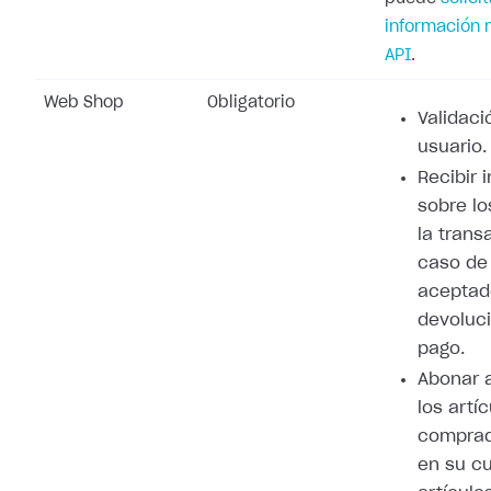
información 
API
.
Web Shop
Obligatorio
Validaci
usuario.
Recibir 
sobre lo
la trans
caso de
aceptad
devoluci
pago.
Abonar 
los artí
comprad
en su cu