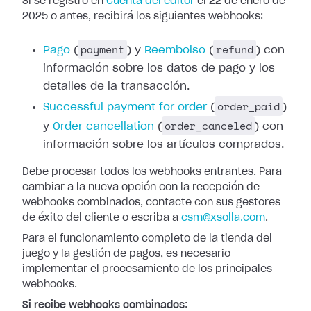
Si se registró en
Cuenta del editor
el 22 de enero de
2025 o antes, recibirá los siguientes webhooks:
payment
refund
Pago
(
) y
Reembolso
(
) con
información
sobre los datos de pago y los
detalles de la transacción.
order_paid
Successful
payment for order
(
)
order_canceled
y
Order cancellation
(
) con
información sobre los artículos comprados.
Debe procesar todos los webhooks entrantes. Para
cambiar a la nueva opción con
la recepción de
webhooks combinados, contacte con sus gestores
de éxito del
cliente o escriba a
csm@xsolla.com
.
Para el funcionamiento completo de la tienda del
juego y la gestión de pagos,
es necesario
implementar el procesamiento de los principales
webhooks.
Si recibe webhooks combinados
: