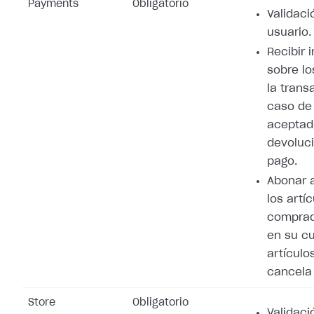
Payments
Obligatorio
Validaci
usuario.
Recibir 
sobre lo
la trans
caso de
aceptad
devoluci
pago.
Abonar 
los artí
comprad
en su cu
artículo
cancela 
Store
Obligatorio
Validaci