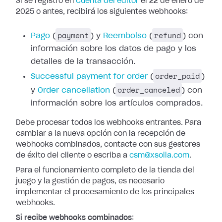
Si se registró en
Cuenta del editor
el 22 de enero de
2025 o antes, recibirá los siguientes webhooks:
payment
refund
Pago
(
) y
Reembolso
(
) con
información
sobre los datos de pago y los
detalles de la transacción.
order_paid
Successful
payment for order
(
)
order_canceled
y
Order cancellation
(
) con
información sobre los artículos comprados.
Debe procesar todos los webhooks entrantes. Para
cambiar a la nueva opción con
la recepción de
webhooks combinados, contacte con sus gestores
de éxito del
cliente o escriba a
csm@xsolla.com
.
Para el funcionamiento completo de la tienda del
juego y la gestión de pagos,
es necesario
implementar el procesamiento de los principales
webhooks.
Si recibe webhooks combinados
: