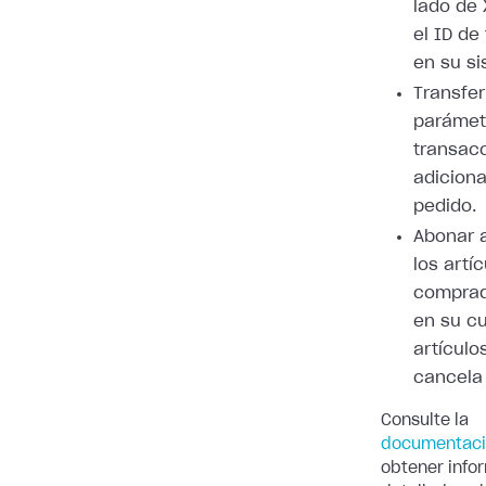
lado de 
el ID de
en su si
Transfer
parámet
transac
adiciona
pedido.
Abonar a
los artí
comprad
en su cu
artículo
cancela 
Consulte la
documentac
obtener info