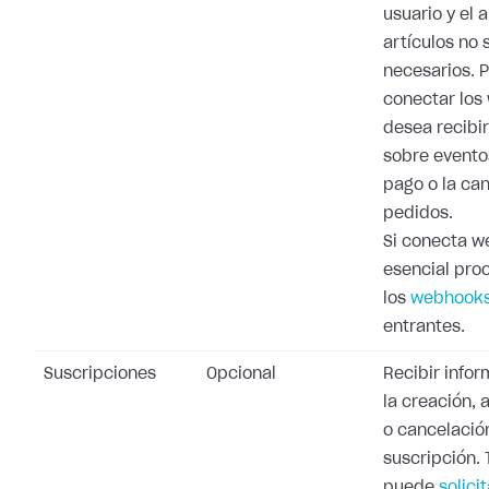
usuario y el 
artículos no 
necesarios. 
conectar los
desea recibi
sobre evento
pago o la ca
pedidos.
Si conecta w
esencial pro
los
webhooks
entrantes.
Suscripciones
Opcional
Recibir info
la creación, 
o cancelació
suscripción.
puede
solicit