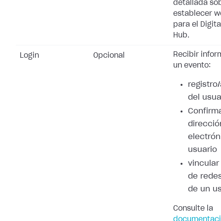
detallada so
establecer 
para el Digita
Hub.
Recibir info
Login
Opcional
un evento:
registro
del usua
Confirma
direcció
electrón
usuario
vincular
de redes
de un u
Consulte la
documentaci