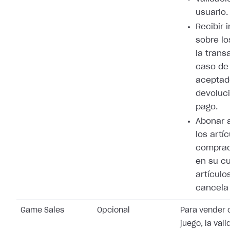
usuario.
Recibir 
sobre lo
la trans
caso de
aceptad
devoluci
pago.
Abonar 
los artí
comprad
en su cu
artículo
cancela 
Game Sales
Opcional
Para vender 
juego, la val