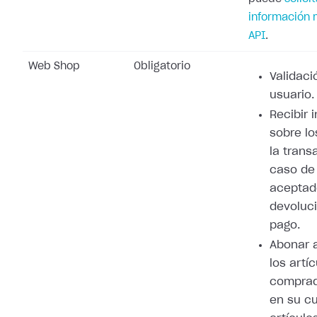
información 
API
.
Web Shop
Obligatorio
Validaci
usuario.
Recibir 
sobre lo
la trans
caso de
aceptad
devoluci
pago.
Abonar 
los artí
comprad
en su cu