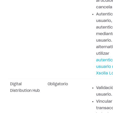
artículo
cancela 
Autenti
usuario,
autenti
mediant
usuario
alternat
utilizar
autenti
usuario
Xsolla L
Digital
Obligatorio
Validaci
Distribution Hub
usuario.
Vincular
transacc