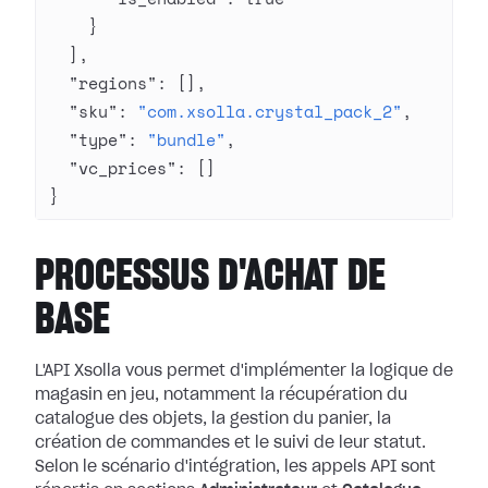
    }
  ],
  "regions"
: [],
  "sku"
: 
"com.xsolla.crystal_pack_2"
,
  "type"
: 
"bundle"
,
  "vc_prices"
: []
}
PROCESSUS D'ACHAT DE
BASE
L'API Xsolla vous permet d'implémenter la logique de
magasin en jeu, notamment la récupération du
catalogue des objets, la gestion du panier, la
création de commandes et le suivi de leur statut.
Selon le scénario d'intégration, les appels API sont