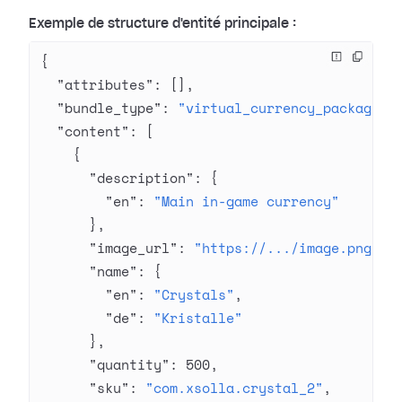
Exemple de structure d'entité principale :
{
  "attributes"
: [],
  "bundle_type"
: 
"virtual_currency_package"
,
  "content"
: [
    {
      "description"
: {
        "en"
: 
"Main in-game currency"
      },
      "image_url"
: 
"https://.../image.png"
,
      "name"
: {
        "en"
: 
"Crystals"
,
        "de"
: 
"Kristalle"
      },
      "quantity"
: 
500
,
      "sku"
: 
"com.xsolla.crystal_2"
,