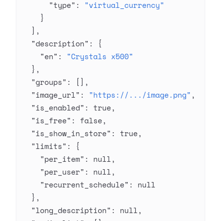
      "type"
: 
"virtual_currency"
    }
  ],
  "description"
: {
    "en"
: 
"Crystals x500"
  },
  "groups"
: [],
  "image_url"
: 
"https://.../image.png"
,
  "is_enabled"
: 
true
,
  "is_free"
: 
false
,
  "is_show_in_store"
: 
true
,
  "limits"
: {
    "per_item"
: 
null
,
    "per_user"
: 
null
,
    "recurrent_schedule"
: 
null
  },
  "long_description"
: 
null
,