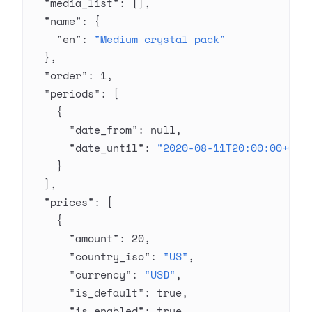
  "media_list"
: [],
  "name"
: {
    "en"
: 
"Medium crystal pack"
  },
  "order"
: 
1
,
  "periods"
: [
    {
      "date_from"
: 
null
,
      "date_until"
: 
"2020-08-11T20:00:00+03:
    }
  ],
  "prices"
: [
    {
      "amount"
: 
20
,
      "country_iso"
: 
"US"
,
      "currency"
: 
"USD"
,
      "is_default"
: 
true
,
      "is_enabled"
: 
true