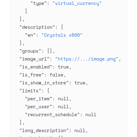
      "type"
: 
"virtual_currency"
    }
  ],
  "description"
: {
    "en"
: 
"Crystals x500"
  },
  "groups"
: [],
  "image_url"
: 
"https://.../image.png"
,
  "is_enabled"
: 
true
,
  "is_free"
: 
false
,
  "is_show_in_store"
: 
true
,
  "limits"
: {
    "per_item"
: 
null
,
    "per_user"
: 
null
,
    "recurrent_schedule"
: 
null
  },
  "long_description"
: 
null
,