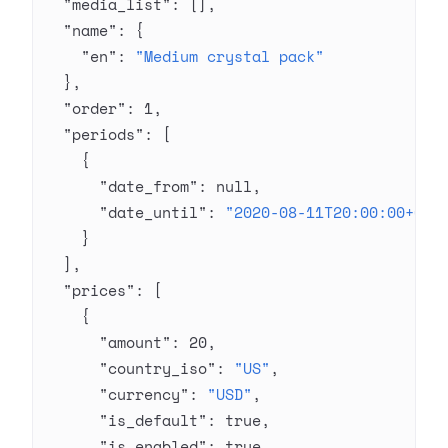
  "media_list"
: [],
  "name"
: {
    "en"
: 
"Medium crystal pack"
  },
  "order"
: 
1
,
  "periods"
: [
    {
      "date_from"
: 
null
,
      "date_until"
: 
"2020-08-11T20:00:00+03:
    }
  ],
  "prices"
: [
    {
      "amount"
: 
20
,
      "country_iso"
: 
"US"
,
      "currency"
: 
"USD"
,
      "is_default"
: 
true
,
      "is_enabled"
: 
true