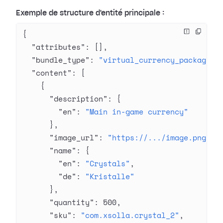
Exemple de structure d'entité principale :
{
  "attributes"
: [],
  "bundle_type"
: 
"virtual_currency_package"
,
  "content"
: [
    {
      "description"
: {
        "en"
: 
"Main in-game currency"
      },
      "image_url"
: 
"https://.../image.png"
,
      "name"
: {
        "en"
: 
"Crystals"
,
        "de"
: 
"Kristalle"
      },
      "quantity"
: 
500
,
      "sku"
: 
"com.xsolla.crystal_2"
,