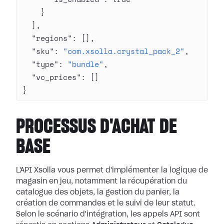
    }
  ],
  "regions"
: [],
  "sku"
: 
"com.xsolla.crystal_pack_2"
,
  "type"
: 
"bundle"
,
  "vc_prices"
: []
}
PROCESSUS D'ACHAT DE
BASE
L'API Xsolla vous permet d'implémenter la logique de
magasin en jeu, notamment la récupération du
catalogue des objets, la gestion du panier, la
création de commandes et le suivi de leur statut.
Selon le scénario d'intégration, les appels API sont