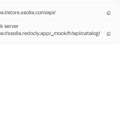
ps://store.xsolla.com/api/
k server
ps://xsolla.redocly.app/_mock/fr/api/catalog/