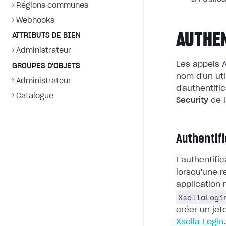
Régions communes
Webhooks
AUTHE
ATTRIBUTS DE BIEN
Administrateur
Les appels A
GROUPES D'OBJETS
nom d'un uti
Administrateur
d'authentific
Catalogue
Security
de l
Authentifi
L'authentific
lorsqu'une r
application 
XsollaLogi
créer un jet
Xsolla Login
.