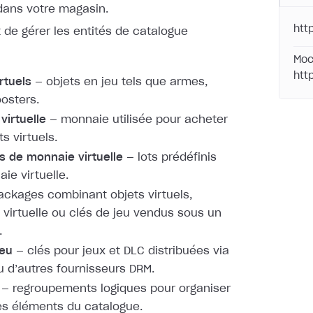
 dans votre magasin.
htt
 de gérer les entités de catalogue
Moc
htt
rtuels
— objets en jeu tels que armes,
oosters.
virtuelle
— monnaie utilisée pour acheter
s virtuels.
 de monnaie virtuelle
— lots prédéfinis
ie virtuelle.
ckages combinant objets virtuels,
virtuelle ou clés de jeu vendus sous un
.
jeu
— clés pour jeux et DLC distribuées via
 d’autres fournisseurs DRM.
— regroupements logiques pour organiser
 les éléments du catalogue.