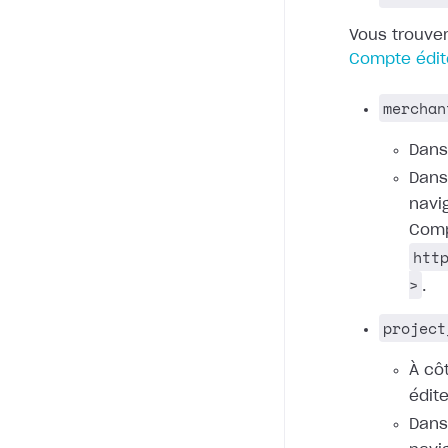
Vous trouver
Compte édit
merchan
Dan
Dans
navi
Comp
htt
>
.
project
À cô
édite
Dans