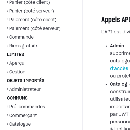
Panier (côté client)
Panier (côté serveur)
Appels AP
Paiement (côté client)
Paiement (côté serveur)
L’API est di
Commande
Admin
— 
Biens gratuits
supprime
LIMITES
catalogue
Aperçu
d’accès
Gestion
ou proje
OBJETS IMPORTÉS
Catalog
—
Administrateur
construi
COMMUNS
utilisat
importan
Pré-commandes
par JWT 
Commerçant
personna
Catalogue
à l’utili