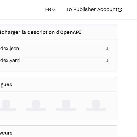
FR
To Publisher Account
écharger la description d'OpenAPI
ndex.json
ndex.yaml
ngues
veurs