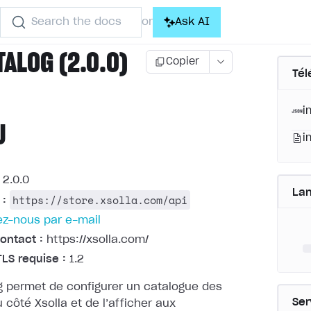
Search the docs
Ask AI
or
TALOG (2.0.0)
Copier
Tél
i
U
i
2.0.0
La
https://store.xsolla.com/api
 :
z-nous par e-mail
ontact :
https://xsolla.com/
TLS requise :
1.2
g permet de configurer un catalogue des
Ser
u côté Xsolla et de l’afficher aux