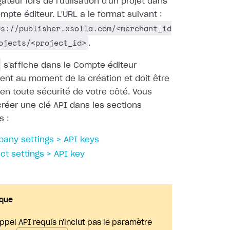
ateur lors de l'utilisation d'un projet dans
mpte éditeur. L'URL a le format suivant :
ps://publisher.xsolla.com/<merchant_id
ojects/<project_id>
.
s'affiche dans le Compte éditeur
nt au moment de la création et doit être
en toute sécurité de votre côté. Vous
réer une clé API dans les sections
s :
any settings > API keys
ect settings > API key
que
appel API requis n'inclut pas le paramètre