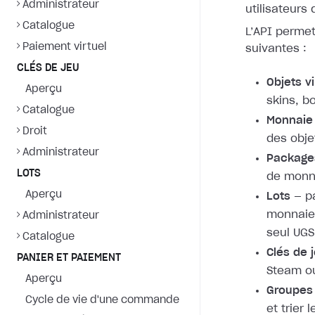
Administrateur
utilisateurs
Catalogue
L’API permet
Paiement virtuel
suivantes :
CLÉS DE JEU
Objets vi
Aperçu
skins, b
Catalogue
Monnaie 
Droit
des objet
Administrateur
Packages
LOTS
de monna
Aperçu
Lots
— pa
monnaie 
Administrateur
seul UGS
Catalogue
Clés de 
PANIER ET PAIEMENT
Steam ou
Aperçu
Groupes
Cycle de vie d'une commande
et trier