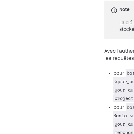
Note
La clé 
stocké
Avec l'authe
les requêtes
ba
pour
<your_a
your_au
project
ba
pour
Basic <
your_au
merchan