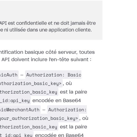
API est confidentielle et ne doit jamais être
e ni utilisée dans une application cliente.
ntification basique côté serveur, toutes
 API doivent inclure l'en-tête suivant :
sicAuth
Authorization: Basic
—
uthorization_basic_key>
, où
thorization_basic_key
est la paire
_id:api_key
encodée en Base64
sicMerchantAuth
Authorization:
—
your_authorization_basic_key>
, où
thorization_basic_key
est la paire
t_id:api_key
encodée en Base64