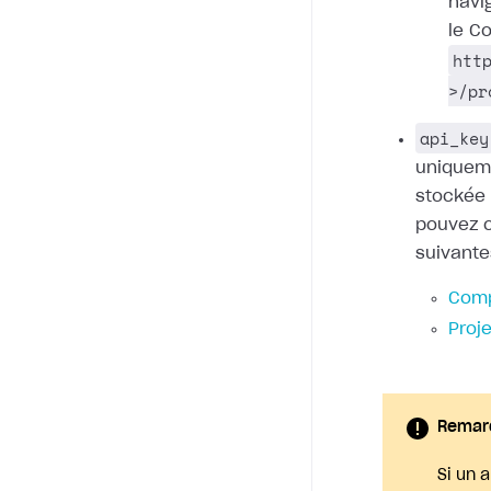
navig
le Co
htt
>/pr
api_key
uniqueme
stockée 
pouvez c
suivante
Comp
Proj
Remar
Si un 