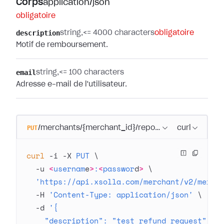
Corps
application/json
obligatoire
description
string
<= 4000 characters
obligatoire
Motif de remboursement.
email
string
<= 100 characters
Adresse e-mail de l'utilisateur.
PUT
/merchants/{merchant_id}/reports/transactions/{t
curl
curl
 -i
 -X
 PUT
 \
  -u
 <
usernam
e
>
:
<
passwor
d
>
 \
  'https://api.xsolla.com/merchant/v2/merch
  -H
 'Content-Type: application/json'
 \
  -d
 '{
    "description": "test refund request"