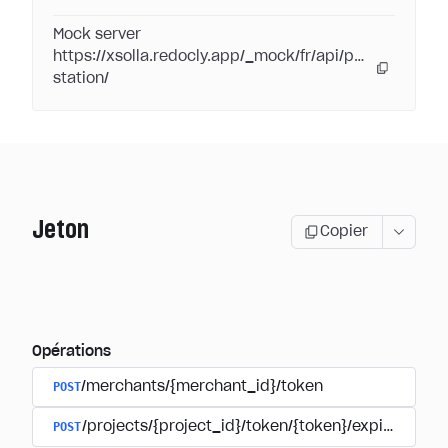
Mock server
https://xsolla.redocly.app/_mock/fr/api/pay-
station/
Jeton
Copier
Opérations
POST
/merchants/{merchant_id}/token
POST
/projects/{project_id}/token/{token}/expire