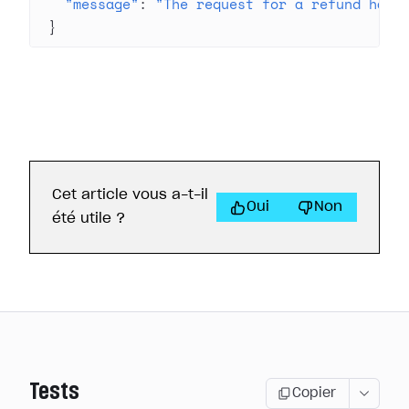
"message"
: 
"The request for a refund has 
}
Cet article vous a-t-il
Oui
Non
été utile ?
Tests
Copier