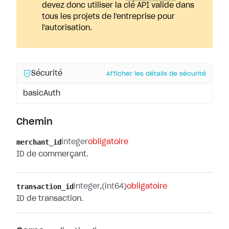
devez donc utiliser la clé API valide dans
tous les projets de l'entreprise pour
l'autorisation.
Sécurité
Afficher les détails de sécurité
basicAuth
Chemin
merchant_id
integer
obligatoire
ID de commerçant.
transaction_id
integer
(int64)
obligatoire
ID de transaction.