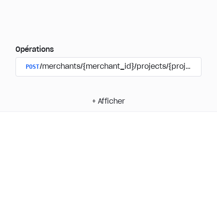
Opérations
POST
/merchants/{merchant_id}/projects/{project_id}
+
Afficher