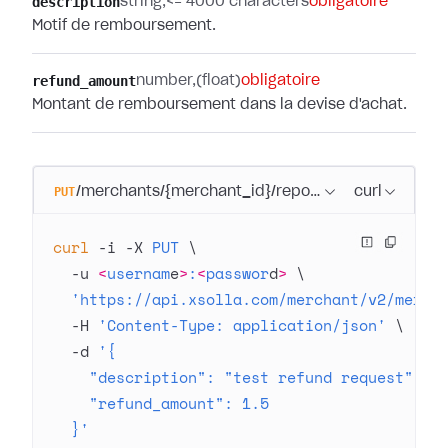
description
string
<= 4000 characters
obligatoire
Motif de remboursement.
refund_amount
number
(float)
obligatoire
Montant de remboursement dans la devise d'achat.
PUT
/merchants/{merchant_id}/reports/transactions/{t
curl
curl
 -i
 -X
 PUT
 \
  -u
 <
usernam
e
>
:
<
passwor
d
>
 \
  'https://api.xsolla.com/merchant/v2/merch
  -H
 'Content-Type: application/json'
 \
  -d
 '{
    "description": "test refund request",
    "refund_amount": 1.5
  }'