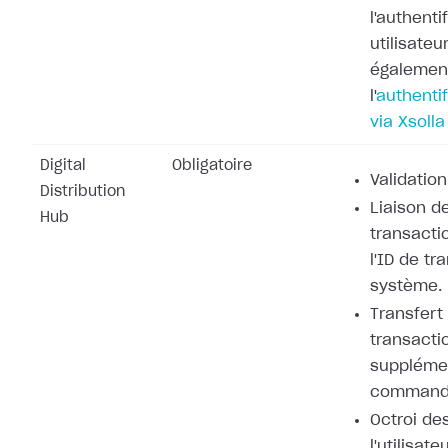
l'authenti
utilisateu
également
l'
authentif
via Xsolla
Digital
Obligatoire
Validation
Distribution
Liaison de
Hub
transacti
l'ID de tr
système.
Transfert
transacti
supplémen
command
Octroi de
l'utilisat