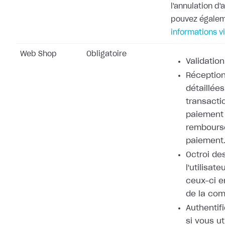
l'annulation d
pouvez égale
informations v
Web Shop
Obligatoire
Validation
Réception
détaillées
transacti
paiement 
rembours
paiement
Octroi de
l'utilisat
ceux-ci e
de la co
Authentifi
si vous ut