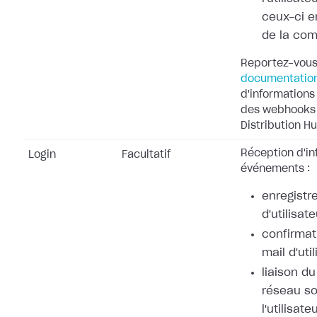
ceux-ci e
de la co
Reportez-vous
documentatio
d'informations 
des webhooks 
Distribution Hu
Réception d'in
Login
Facultatif
événements :
enregistr
d'utilisate
confirmat
mail d'uti
liaison d
réseau so
l'utilisate