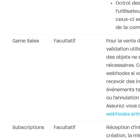
Octroi de
l'utilisat
ceux-ci e
de la co
Game Sales
Facultatif
Pour la vente d
validation utili
des objets ne 
nécessaires. 
webhooks si v
recevoir des i
événements te
ou l'annulati
Assurez-vous d
webhooks entr
Subscriptions
Facultatif
Réception d'in
création, la mi