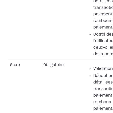
détaillées
transacti
paiement 
rembours
paiement
Octroi de
l'utilisat
ceux-ci e
de la co
Store
Obligatoire
Validation
Réception
détaillées
transacti
paiement 
rembours
paiement