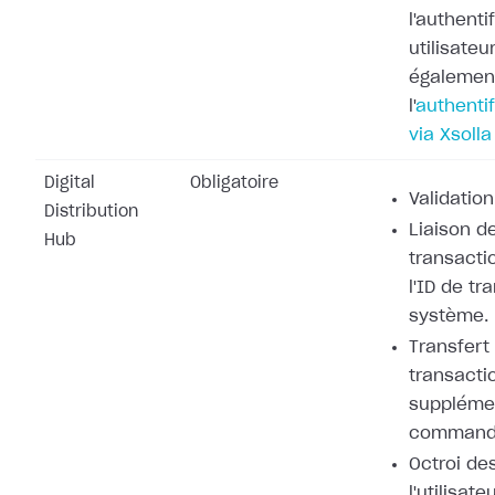
l'authenti
utilisateu
également
l'
authentif
via Xsolla
Digital
Obligatoire
Validation
Distribution
Liaison de
Hub
transacti
l'ID de tr
système.
Transfert
transacti
supplémen
command
Octroi de
l'utilisat