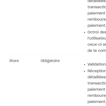
détaillées
transacti
paiement 
rembours
paiement
Octroi de
l'utilisat
ceux-ci e
de la co
Store
Obligatoire
Validation
Réception
détaillées
transacti
paiement 
rembours
paiement