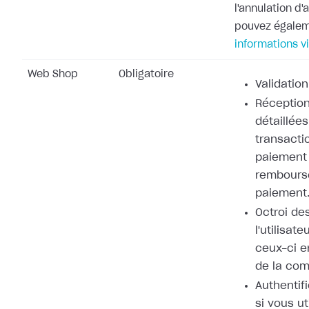
l'annulation d
pouvez égale
informations v
Web Shop
Obligatoire
Validation
Réception
détaillées
transacti
paiement 
rembours
paiement
Octroi de
l'utilisat
ceux-ci e
de la co
Authentifi
si vous ut