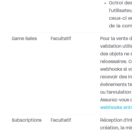
Octroi de
l'utilisat
ceux-ci e
de la co
Game Sales
Facultatif
Pour la vente d
validation utili
des objets ne 
nécessaires. 
webhooks si v
recevoir des i
événements te
ou l'annulati
Assurez-vous d
webhooks entr
Subscriptions
Facultatif
Réception d'in
création, la mi