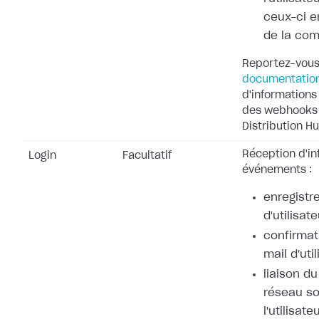
ceux-ci e
de la co
Reportez-vous
documentatio
d'informations 
des webhooks 
Distribution Hu
Réception d'in
Login
Facultatif
événements :
enregistr
d'utilisate
confirmat
mail d'uti
liaison d
réseau so
l'utilisate