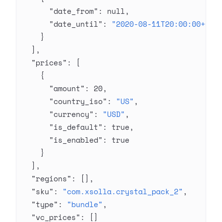
      "date_from"
: 
null
,
      "date_until"
: 
"2020-08-11T20:00:00+03:
    }
  ],
  "prices"
: [
    {
      "amount"
: 
20
,
      "country_iso"
: 
"US"
,
      "currency"
: 
"USD"
,
      "is_default"
: 
true
,
      "is_enabled"
: 
true
    }
  ],
  "regions"
: [],
  "sku"
: 
"com.xsolla.crystal_pack_2"
,
  "type"
: 
"bundle"
,
  "vc_prices"
: []