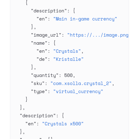
    {
      "description"
: {
        "en"
: 
"Main in-game currency"
      },
      "image_url"
: 
"https://.../image.png"
,
      "name"
: {
        "en"
: 
"Crystals"
,
        "de"
: 
"Kristalle"
      },
      "quantity"
: 
500
,
      "sku"
: 
"com.xsolla.crystal_2"
,
      "type"
: 
"virtual_currency"
    }
  ],
  "description"
: {
    "en"
: 
"Crystals x500"
  },