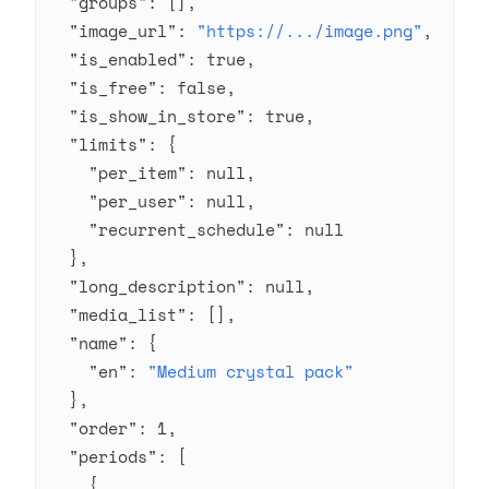
  "groups"
: [],
  "image_url"
: 
"https://.../image.png"
,
  "is_enabled"
: 
true
,
  "is_free"
: 
false
,
  "is_show_in_store"
: 
true
,
  "limits"
: {
    "per_item"
: 
null
,
    "per_user"
: 
null
,
    "recurrent_schedule"
: 
null
  },
  "long_description"
: 
null
,
  "media_list"
: [],
  "name"
: {
    "en"
: 
"Medium crystal pack"
  },
  "order"
: 
1
,
  "periods"
: [
    {