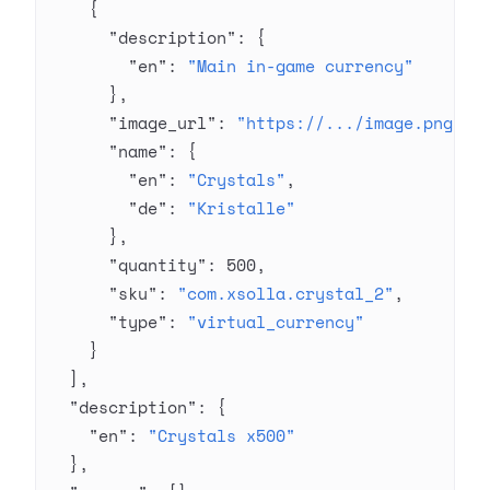
    {
      "description"
: {
        "en"
: 
"Main in-game currency"
      },
      "image_url"
: 
"https://.../image.png"
,
      "name"
: {
        "en"
: 
"Crystals"
,
        "de"
: 
"Kristalle"
      },
      "quantity"
: 
500
,
      "sku"
: 
"com.xsolla.crystal_2"
,
      "type"
: 
"virtual_currency"
    }
  ],
  "description"
: {
    "en"
: 
"Crystals x500"
  },