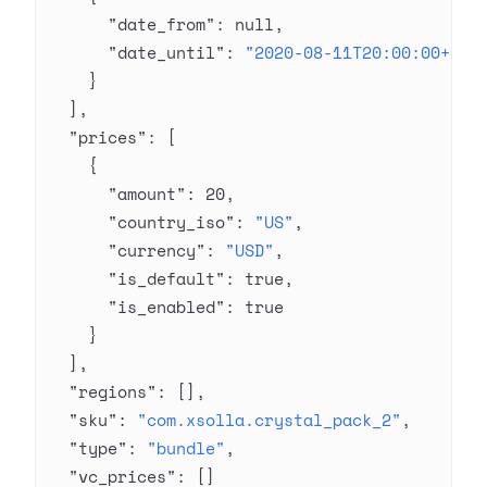
      "date_from"
: 
null
,
      "date_until"
: 
"2020-08-11T20:00:00+03:
    }
  ],
  "prices"
: [
    {
      "amount"
: 
20
,
      "country_iso"
: 
"US"
,
      "currency"
: 
"USD"
,
      "is_default"
: 
true
,
      "is_enabled"
: 
true
    }
  ],
  "regions"
: [],
  "sku"
: 
"com.xsolla.crystal_pack_2"
,
  "type"
: 
"bundle"
,
  "vc_prices"
: []