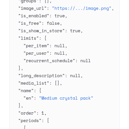
  "groups"
: [],
  "image_url"
: 
"https://.../image.png"
,
  "is_enabled"
: 
true
,
  "is_free"
: 
false
,
  "is_show_in_store"
: 
true
,
  "limits"
: {
    "per_item"
: 
null
,
    "per_user"
: 
null
,
    "recurrent_schedule"
: 
null
  },
  "long_description"
: 
null
,
  "media_list"
: [],
  "name"
: {
    "en"
: 
"Medium crystal pack"
  },
  "order"
: 
1
,
  "periods"
: [
    {