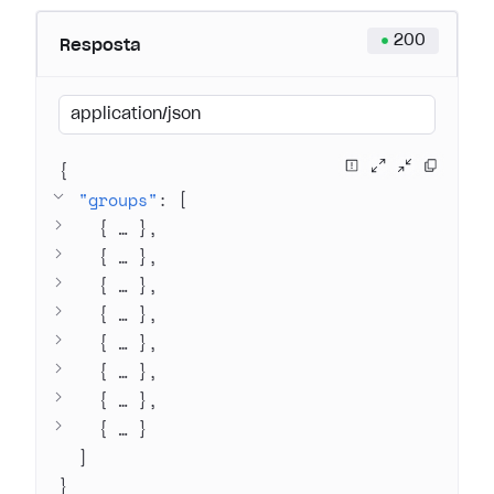
200
Resposta
application/json
{
"groups"
: 
[
{
 … 
}
{
 … 
}
{
 … 
}
{
 … 
}
{
 … 
}
{
 … 
}
{
 … 
}
{
 … 
}
]
}