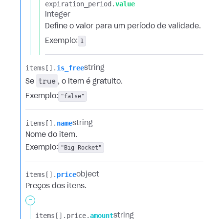
expiration_period.​
value
integer
Define o valor para um período de validade.
Exemplo:
1
items[].​
is_free
string
true
Se
, o item é gratuito.
Exemplo:
"false"
items[].​
name
string
Nome do item.
Exemplo:
"Big Rocket"
items[].​
price
object
Preços dos itens.
-
items[].​
price.​
amount
string