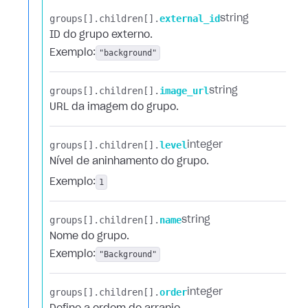
groups[].​
children[].​
external_id
string
ID do grupo externo.
Exemplo:
"background"
groups[].​
children[].​
image_url
string
URL da imagem do grupo.
groups[].​
children[].​
level
integer
Nível de aninhamento do grupo.
Exemplo:
1
groups[].​
children[].​
name
string
Nome do grupo.
Exemplo:
"Background"
groups[].​
children[].​
order
integer