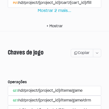
PUT
/v2/project/{project_id}/cart/{cart_id}/fill
Mostrar
2
mais
...
+
Mostrar
Chaves de jogo
Copiar
Operações
GET
/v2/project/{project_id}/items/game
GET
/v2/project/{project_id}/items/game/drm