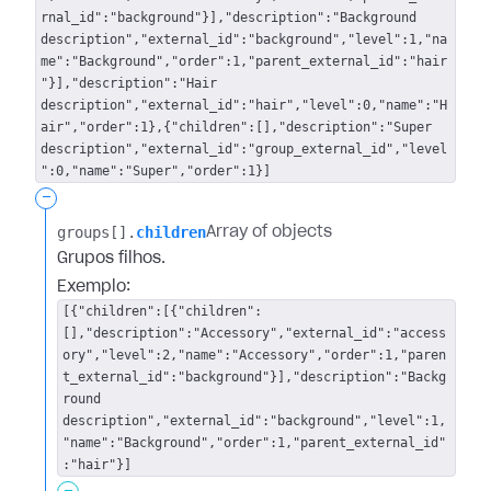
rnal_id":"background"}],"description":"Background
description","external_id":"background","level":1,"na
me":"Background","order":1,"parent_external_id":"hair
"}],"description":"Hair
description","external_id":"hair","level":0,"name":"H
air","order":1},{"children":[],"description":"Super
description","external_id":"group_external_id","level
":0,"name":"Super","order":1}]
-
groups[].​
children
Array of objects
Grupos filhos.
Exemplo:
[{"children":[{"children":
[],"description":"Accessory","external_id":"access
ory","level":2,"name":"Accessory","order":1,"paren
t_external_id":"background"}],"description":"Backg
round
description","external_id":"background","level":1,
"name":"Background","order":1,"parent_external_id"
:"hair"}]