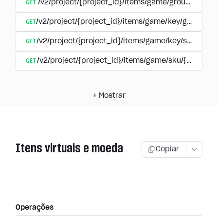
GET
/v2/project/{project_id}/items/game/group/{extern
GET
/v2/project/{project_id}/items/game/key/group/{ex
GET
/v2/project/{project_id}/items/game/key/sku/{ite
GET
/v2/project/{project_id}/items/game/sku/{item_sk
+
Mostrar
Itens virtuais e moeda
Copiar
Operações