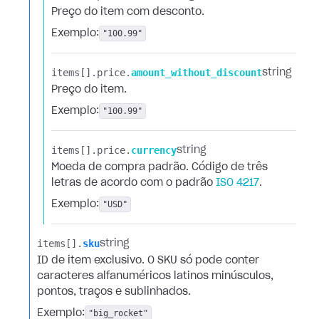
Preço do item com desconto.
Exemplo:
"100.99"
items[].​
price.​
amount_without_discount
string
Preço do item.
Exemplo:
"100.99"
items[].​
price.​
currency
string
Moeda de compra padrão. Código de três
letras de acordo com o padrão
ISO 4217
.
Exemplo:
"USD"
items[].​
sku
string
ID de item exclusivo. O SKU só pode conter
caracteres alfanuméricos latinos minúsculos,
pontos, traços e sublinhados.
Exemplo:
"big_rocket"