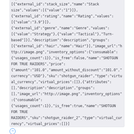
[{"external_id":"stack_size","name":"Stack
size","values":[{"value":"1"}]},
{"external_id":"rating","name":"Rating","values":
[{"value":"3.9"}]},
{"external_id":"genre","name":"Genre","values":
[{"value":"Strategy"},{"value":"Tactical"},"Turn-
based"]}],"description":"description","groups":
[{"external_id":"hair","name":"Hair"}],"image_url":"h
ttp://image.png","inventory_options":{"consumable":
{"usages_count":1}},"is_free":false,"name":"SHOTGUN
FOR TRUE RAIDERS","price":
{"amount":"101.0","amount_without_discount":"101.0","
currency":"USD"},"sku":"shotgun_raider","type":"virtu
al_currency","virtual_prices":[]},{"attributes":
[],"description":"description","groups":
[],"image_url":"http://image.png","inventory_options"
:{"consumable":
{"usages_count":1}},"is_free":true,"name":"SHOTGUN
FOR TRUE
RAIDERS","sku":"shotgun_raider_2","type":"virtual_cur
rency","virtual_prices":[]}]
-