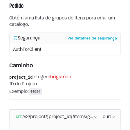
Pedido
Obtém uma lista de grupos de itens para criar um
catálogo.
Segurança
Ver detalhes de segurança
AuthForClient
Caminho
project_id
integer
obrigatório
ID do Projeto.
Exemplo:
44056
GET
/v2/project/{project_id}/items/groups
curl