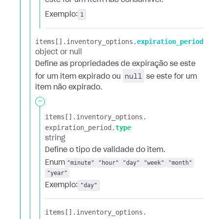
este for um item não consumível.
Exemplo:
1
items[].​
inventory_options.​
expiration_period
object or null
Define as propriedades de expiração se este
null
for um item expirado ou
se este for um
item não expirado.
-
items[].​
inventory_options.​
expiration_period.​
type
string
Define o tipo de validade do item.
Enum
"minute"
"hour"
"day"
"week"
"month"
"year"
Exemplo:
"day"
items[].​
inventory_options.​