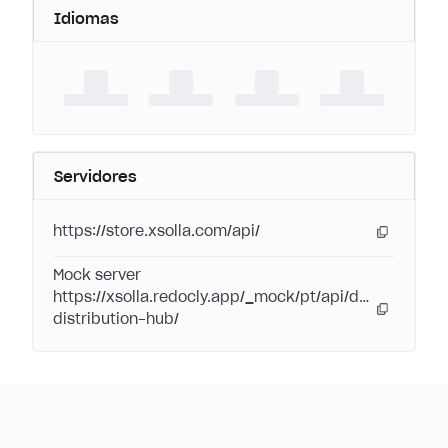
Idiomas
Servidores
https://store.xsolla.com/api/
Mock server
https://xsolla.redocly.app/_mock/pt/api/digital-
distribution-hub/