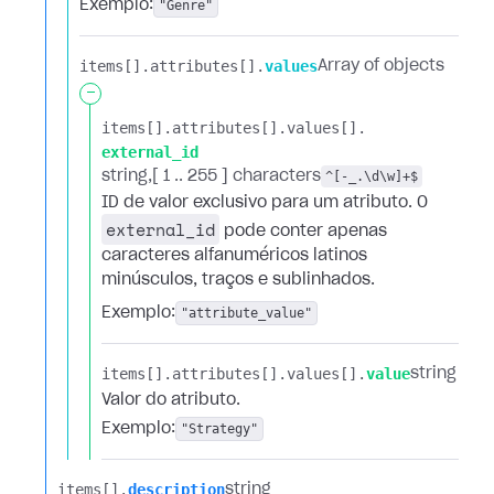
Exemplo:
"Genre"
items[].​
attributes[].​
values
Array of objects
-
items[].​
attributes[].​
values[].​
external_id
string
[ 1 .. 255 ] characters
^[-_.\d\w]+$
ID de valor exclusivo para um atributo. O
external_id
pode conter apenas
caracteres alfanuméricos latinos
minúsculos, traços e sublinhados.
Exemplo:
"attribute_value"
items[].​
attributes[].​
values[].​
value
string
Valor do atributo.
Exemplo:
"Strategy"
items[].​
description
string