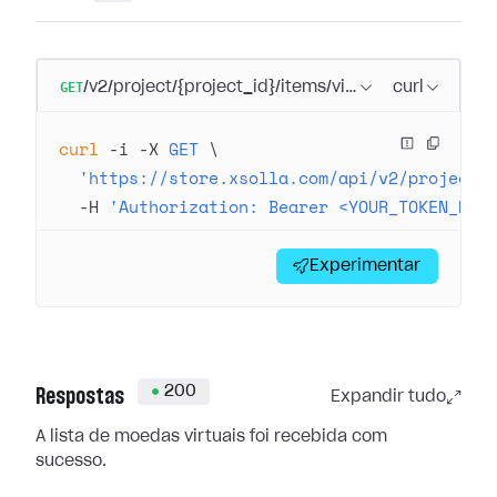
GET
/v2/project/{project_id}/items/virtual_currency
curl
curl
 -i
 -X
 GET
 \
  'https://store.xsolla.com/api/v2/project/
  -H
 'Authorization: Bearer <YOUR_TOKEN_HER
Experimentar
200
Respostas
Expandir tudo
A lista de moedas virtuais foi recebida com
sucesso.