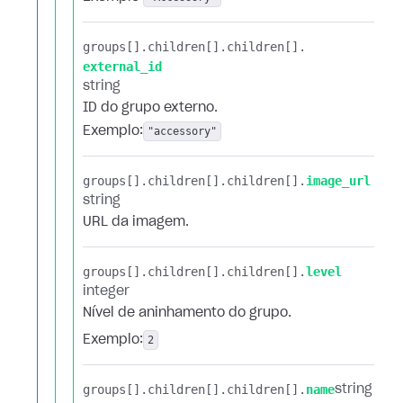
groups[].​
children[].​
children[].​
external_id
string
ID do grupo externo.
Exemplo:
"accessory"
groups[].​
children[].​
children[].​
image_url
string
URL da imagem.
groups[].​
children[].​
children[].​
level
integer
Nível de aninhamento do grupo.
Exemplo:
2
groups[].​
children[].​
children[].​
name
string