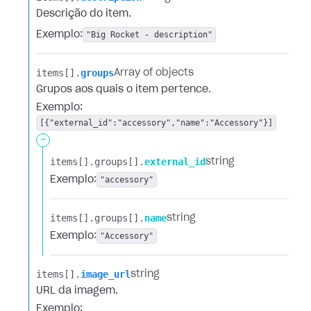
Descrição do item.
Exemplo:
"Big Rocket - description"
items[].​
groups
Array of objects
Grupos aos quais o item pertence.
Exemplo:
[{"external_id":"accessory","name":"Accessory"}]
-
items[].​
groups[].​
external_id
string
Exemplo:
"accessory"
items[].​
groups[].​
name
string
Exemplo:
"Accessory"
items[].​
image_url
string
URL da imagem.
Exemplo: