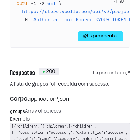
curl
 -i
 -X
 GET
 \
  https://store.xsolla.com/api/v2/project/4
  -H
 'Authorization: Bearer <YOUR_TOKEN_HER
Experimentar
200
Respostas
Expandir tudo
A lista de grupos foi recebida com sucesso.
Corpo
application/json
groups
Array of objects
Exemplo:
[{"children":[{"children":[{"children":
[],"description":"Accessory","external_id":"accessory
","level":2,"name":"Accessory","order":1,"parent_exte