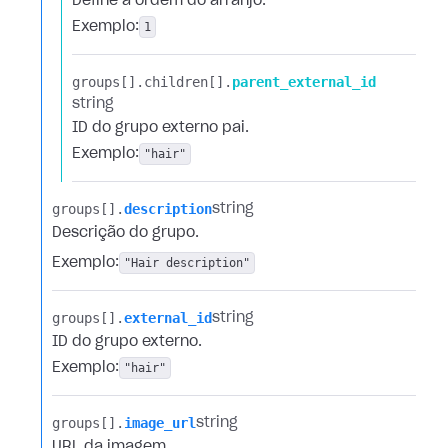
Define a ordem do arranjo.
Exemplo:
1
groups[].​
children[].​
parent_external_id
string
ID do grupo externo pai.
Exemplo:
"hair"
groups[].​
description
string
Descrição do grupo.
Exemplo:
"Hair description"
groups[].​
external_id
string
ID do grupo externo.
Exemplo:
"hair"
groups[].​
image_url
string
URL da imagem.