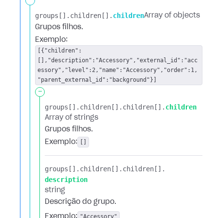
-
groups[].​
children[].​
children
Array of objects
Grupos filhos.
Exemplo:
[{"children":
[],"description":"Accessory","external_id":"acc
essory","level":2,"name":"Accessory","order":1,
"parent_external_id":"background"}]
-
groups[].​
children[].​
children[].​
children
Array of strings
Grupos filhos.
Exemplo:
[]
groups[].​
children[].​
children[].​
description
string
Descrição do grupo.
Exemplo:
"Accessory"