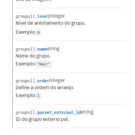
groups[].​
level
integer
Nível de aninhamento do grupo.
Exemplo:
0
groups[].​
name
string
Nome do grupo.
Exemplo:
"Hair"
groups[].​
order
integer
Define a ordem do arranjo.
Exemplo:
1
groups[].​
parent_external_id
string
ID do grupo externo pai.