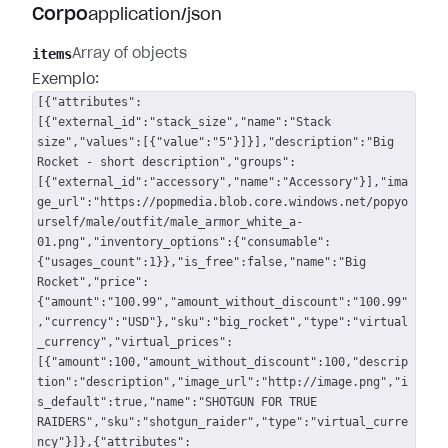
Corpo
application/json
items
Array of objects
Exemplo:
[{"attributes":
[{"external_id":"stack_size","name":"Stack
size","values":[{"value":"5"}]}],"description":"Big
Rocket - short description","groups":
[{"external_id":"accessory","name":"Accessory"}],"ima
ge_url":"https://popmedia.blob.core.windows.net/popyo
urself/male/outfit/male_armor_white_a-
01.png","inventory_options":{"consumable":
{"usages_count":1}},"is_free":false,"name":"Big
Rocket","price":
{"amount":"100.99","amount_without_discount":"100.99"
,"currency":"USD"},"sku":"big_rocket","type":"virtual
_currency","virtual_prices":
[{"amount":100,"amount_without_discount":100,"descrip
tion":"description","image_url":"http://image.png","i
s_default":true,"name":"SHOTGUN FOR TRUE
RAIDERS","sku":"shotgun_raider","type":"virtual_curre
ncy"}]},{"attributes":