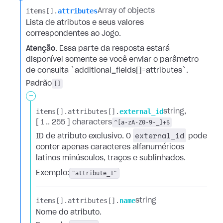
items[].​
attributes
Array of objects
Lista de atributos e seus valores
correspondentes ao Jogo.
Atenção.
Essa parte da resposta estará
disponível somente se você enviar o parâmetro
de consulta `additional_fields[]=attributes`.
Padrão
[]
-
items[].​
attributes[].​
external_id
string
[ 1 .. 255 ] characters
^[a-zA-Z0-9-_]+$
external_id
ID de atributo exclusivo. O
pode
conter apenas caracteres alfanuméricos
latinos minúsculos, traços e sublinhados.
Exemplo:
"attribute_1"
items[].​
attributes[].​
name
string
Nome do atributo.