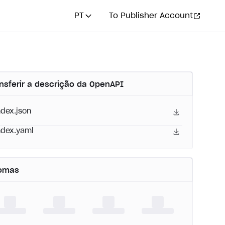
PT
To Publisher Account
nsferir a descrição da OpenAPI
ndex.json
ndex.yaml
iomas