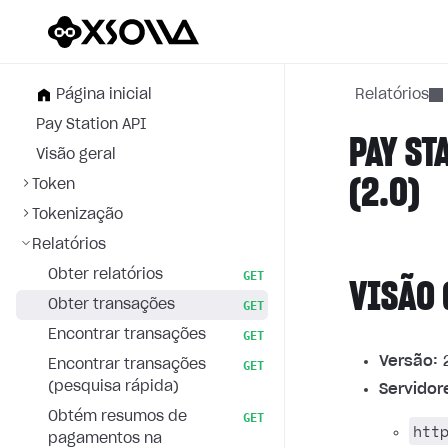
Página inicial
Relatórios
Pay Station API
PAY ST
Visão geral
(2.0)
Token
Tokenização
Relatórios
Obter relatórios
GET
VISÃO 
Obter transações
GET
Encontrar transações
GET
Versão:
2
Encontrar transações
GET
(pesquisa rápida)
Servidor
Obtém resumos de
GET
htt
pagamentos na