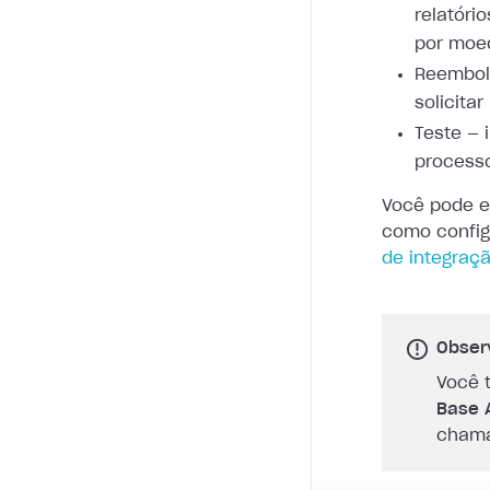
relatóri
por moe
Reembol
solicitar
Teste — 
processo
Você pode e
como config
de integraç
Obser
Você 
Base 
chama