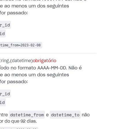
 se ao menos um dos seguintes
for passado:
r_id
id
etime_from=2023-02-08
tring
(datetime)
obrigatório
ríodo no formato AAAA-MM-DD. Não é
 se ao menos um dos seguintes
for passado:
r_id
id
datetime_from
datetime_to
entre
e
não
r do que 92 dias.