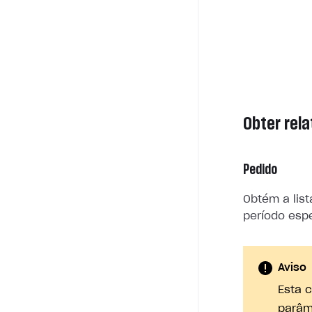
Obter rela
Pedido
Obtém a list
período espe
Aviso
Esta 
parâm