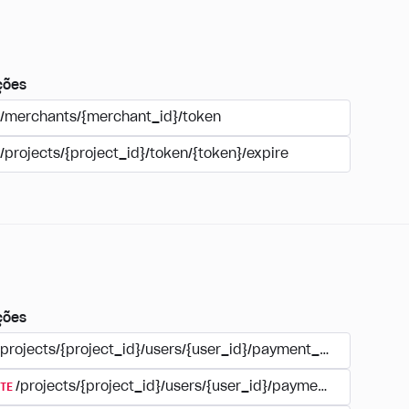
ções
/merchants/{merchant_id}/token
/projects/{project_id}/token/{token}/expire
ções
/projects/{project_id}/users/{user_id}/payment_accounts
TE
/projects/{project_id}/users/{user_id}/payment_accounts/