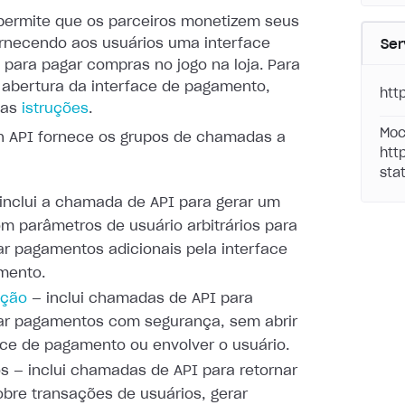
 permite que os parceiros monetizem seus
ornecendo aos
usuários uma interface
Ser
 para pagar compras no jogo na loja. Para
a abertura da interface de pagamento,
htt
tas
istruções
.
Moc
on API fornece os grupos de chamadas a
htt
stat
inclui a chamada de API para gerar um
om parâmetros de usuário
arbitrários para
r pagamentos adicionais pela interface
mento.
ação
— inclui chamadas de API
para
ar pagamentos com segurança, sem abrir
face de pagamento ou
envolver o usuário.
os — inclui chamadas de API para retornar
obre transações de
usuários, gerar