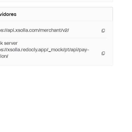
vidores
ps://api.xsolla.com/merchant/v2/
k server
ps://xsolla.redocly.app/_mock/pt/api/pay-
ion/