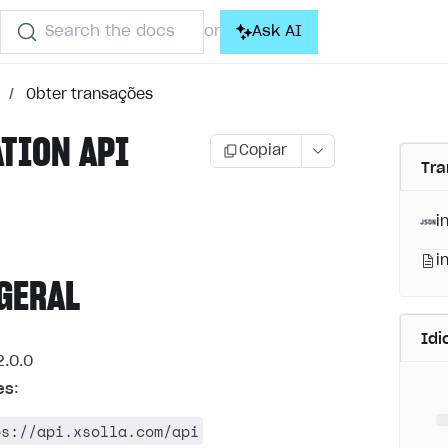
Search the docs
Ask AI
or
/
Obter transações
ATION API
Copiar
Tra
i
i
GERAL
Id
.0.0
es
:
ps://api.xsolla.com/api