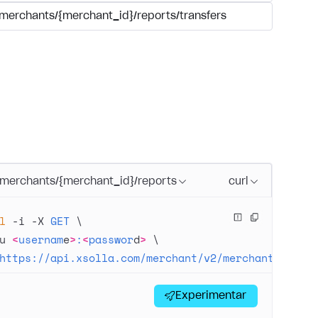
/merchants/{merchant_id}/reports/transfers
/merchants/{merchant_id}/reports
curl
l
 -i
 -X
 GET
 \
u
 <
usernam
e
>
:
<
passwor
d
>
 \
https://api.xsolla.com/merchant/v2/merchants/{mer
Experimentar