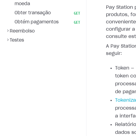
moeda
Pay Station
Obter transação
GET
produtos, f
conveniente
Obtém pagamentos
GET
configurar 
Reembolso
consulte es
Testes
A Pay Stati
seguir:
Token — 
token c
processa
de paga
Tokeniz
process
a inter
Relatóri
dados s