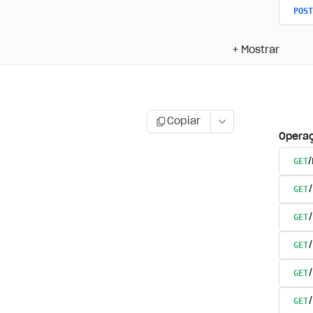
POST
+
Mostrar
Copiar
Opera
GET
GET
GET
GET
GET
GET