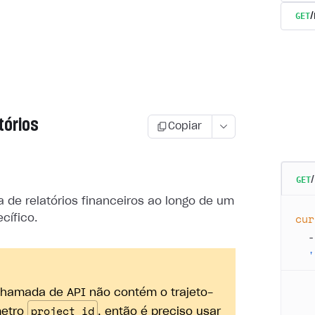
GET
tórios
Copiar
GET
a de relatórios financeiros ao longo de um
cur
cífico.
  -
  '
chamada de API não contém o trajeto-
project_id
etro
, então é preciso usar