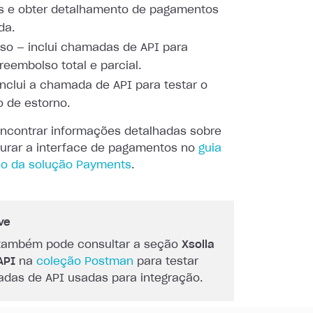
os e obter detalhamento de pagamentos
da.
so — inclui chamadas de API para
 reembolso total e parcial.
inclui a chamada de API para testar o
 de estorno.
ncontrar informações detalhadas sobre
urar a interface de
pagamentos no
guia
ão da solução Payments
.
ve
também pode consultar a seção
Xsolla
API
na
coleção Postman
para testar
das de API usadas para integração.