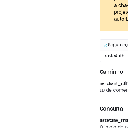
a cha
proje
autori
Seguranç
basicAuth
Caminho
merchant_id
i
ID de comer
Consulta
datetime_fro
O início do