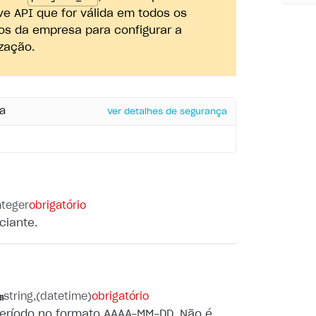
ve API que for válida em todos os
tos da empresa para configurar a
zação.
a
Ver detalhes de segurança
nteger
obrigatório
ciante.
m
string
(datetime)
obrigatório
 período no formato AAAA-MM-DD. Não é