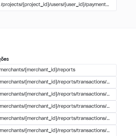
/projects/{project_id}/users/{user_id}/payments/{type}/{acc
ções
/merchants/{merchant_id}/reports
/merchants/{merchant_id}/reports/transactions/registry.{for
/merchants/{merchant_id}/reports/transactions/search.{form
/merchants/{merchant_id}/reports/transactions/simple_sear
/merchants/{merchant_id}/reports/transactions/summary/tra
/merchants/{merchant_id}/reports/transactions/{transaction_