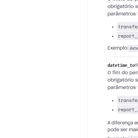
obrigatório
parâmetros 
transfe
report_
Exemplo:
dat
datetime_to
s
O fim do pe
obrigatório
parâmetros 
transfe
report_
A diferença 
pode ser maio