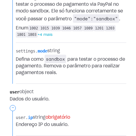
testar o processo de pagamento via PayPal no
modo sandbox. Ele só funciona corretamente se
"mode":"sandbox"
você passar o parâmetro
.
Enum
1002
1015
1039
1046
1057
1089
1201
1203
1801
1803
+4 mais
settings.​
mode
string
sandbox
Defina como
para testar o processo de
pagamento. Remova o parâmetro para realizar
pagamentos reais.
user
object
Dados do usuário.
-
user.​
ip
string
obrigatório
Endereço IP do usuário.