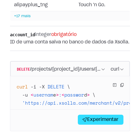
alipayplus_tng
Touch 'n Go.
+17 mais
account_id
integer
obrigatório
ID de uma conta salva no banco de dados da Xsolla.
DELETE
/projects/{project_id}/users/{user_id}/payment
curl
curl
 -i
 -X
 DELETE
 \
  -u
 <
usernam
e
>
:
<
passwor
d
>
 \
  'https://api.xsolla.com/merchant/v2/proje
Experimentar