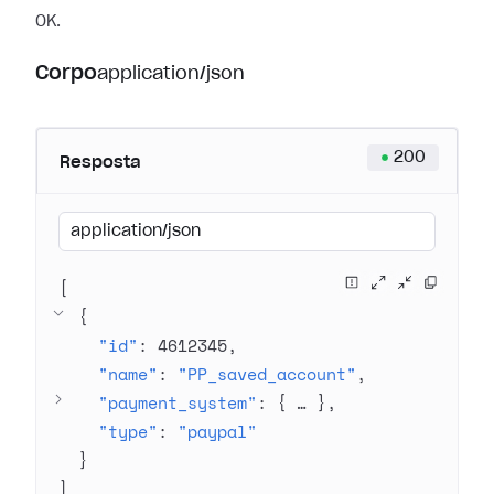
OK.
Corpo
application/json
200
Resposta
application/json
[
{
"id"
: 
4612345
"name"
: 
"PP_saved_account"
"payment_system"
: 
{
 … 
}
"type"
: 
"paypal"
}
]