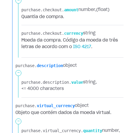
-
purchase.​
checkout.​
amount
number
(float)
Quantia de compra.
purchase.​
checkout.​
currency
string
Moeda da compra. Código da moeda de três
letras de acordo com o
ISO 4217
.
purchase.​
description
object
-
purchase.​
description.​
value
string
<= 4000 characters
purchase.​
virtual_currency
object
Objeto que contém dados da moeda virtual.
-
purchase.​
virtual_currency.​
quantity
number