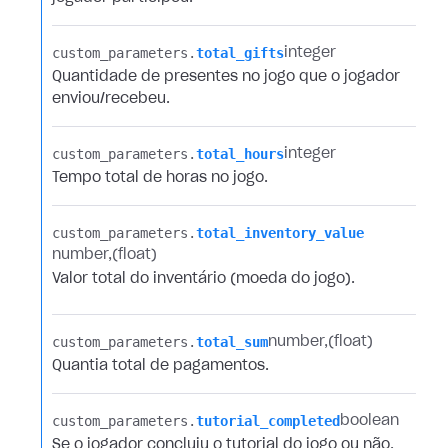
custom_parameters.​
total_gifts
integer
Quantidade de presentes no jogo que o jogador
enviou/recebeu.
custom_parameters.​
total_hours
integer
Tempo total de horas no jogo.
custom_parameters.​
total_inventory_value
number
(float)
Valor total do inventário (moeda do jogo).
custom_parameters.​
total_sum
number
(float)
Quantia total de pagamentos.
custom_parameters.​
tutorial_completed
boolean
Se o jogador concluiu o tutorial do jogo ou não.