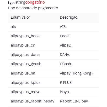
type
string
obrigatório
Tipo de conta de pagamento.
Enum Valor
Descrição
ais
AIS.
alipayplus_boost
Boost.
alipayplus_cn
Alipay.
alipayplus_dana
DANA.
alipayplus_gcash
GCash.
alipayplus_hk
Alipay (Hong Kong).
alipayplus_kplus
K PLUS.
alipayplus_maya
Maya.
alipayplus_rabbitlinepay
Rabbit LINE pay.