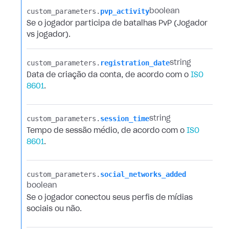
custom_parameters.​
pvp_activity
boolean
Se o jogador participa de batalhas PvP (Jogador
vs jogador).
custom_parameters.​
registration_date
string
Data de criação da conta, de acordo com o
ISO
8601
.
custom_parameters.​
session_time
string
Tempo de sessão médio, de acordo com o
ISO
8601
.
custom_parameters.​
social_networks_added
boolean
Se o jogador conectou seus perfis de mídias
sociais ou não.