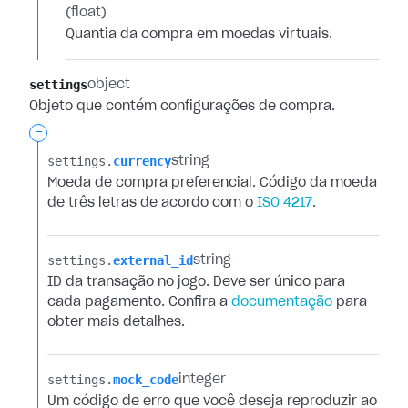
(float)
Quantia da compra em moedas virtuais.
settings
object
Objeto que contém configurações de compra.
-
settings.​
currency
string
Moeda de compra preferencial. Código da moeda
de três letras de acordo com o
ISO 4217
.
settings.​
external_id
string
ID da transação no jogo. Deve ser único para
cada pagamento. Confira a
documentação
para
obter mais detalhes.
settings.​
mock_code
integer
Um código de erro que você deseja reproduzir ao