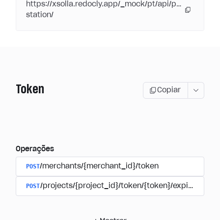
https://xsolla.redocly.app/_mock/pt/api/pay-
station/
Token
Copiar
Operações
POST
/merchants/{merchant_id}/token
POST
/projects/{project_id}/token/{token}/expire