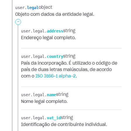
user.​
legal
object
Objeto com dados da entidade legal.
-
user.​
legal.​
address
string
Endereço legal completo.
user.​
legal.​
country
string
País da incorporação. É utilizado o código de
país de duas letras maiúsculas, de acordo
com o
ISO 3166-1 alpha-2
.
user.​
legal.​
name
string
Nome legal completo.
user.​
legal.​
vat_id
string
Identificação de contribuinte individual.