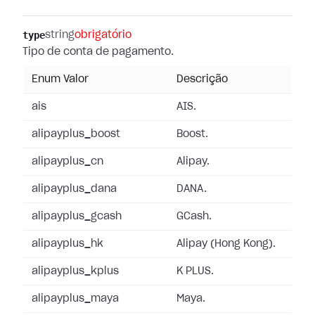
type
string
obrigatório
Tipo de conta de pagamento.
Enum Valor
Descrição
ais
AIS.
alipayplus_boost
Boost.
alipayplus_cn
Alipay.
alipayplus_dana
DANA.
alipayplus_gcash
GCash.
alipayplus_hk
Alipay (Hong Kong).
alipayplus_kplus
K PLUS.
alipayplus_maya
Maya.