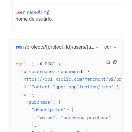
user.​
name
string
Nome de usuário.
POST
/projects/{project_id}/users/{user_id}/payments/
curl
curl
 -i
 -X
 POST
 \
  -u
 <
usernam
e
>
:
<
passwor
d
>
 \
  'https://api.xsolla.com/merchant/v2/proje
  -H
 'Content-Type: application/json'
 \
  -d
 '{
    "purchase": {
      "description": {
        "value": "currency purchase"
      },