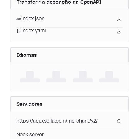
Transferir a descrição da OpenAPI
index.json
index.yaml
Idiomas
Servidores
https://api.xsolla.com/merchant/v2/
Mock server