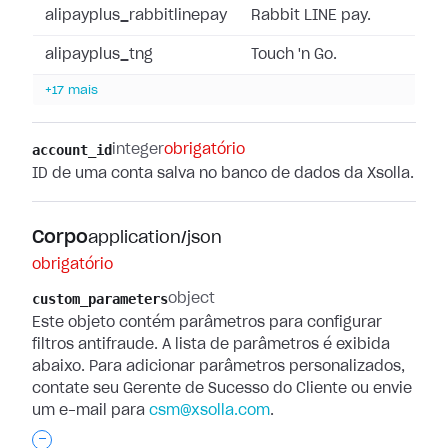
alipayplus_rabbitlinepay
Rabbit LINE pay.
alipayplus_tng
Touch 'n Go.
+17 mais
account_id
integer
obrigatório
ID de uma conta salva no banco de dados da Xsolla.
Corpo
application/json
obrigatório
custom_parameters
object
Este objeto contém parâmetros para configurar
filtros antifraude. A lista de parâmetros é exibida
abaixo. Para adicionar parâmetros personalizados,
contate seu Gerente de Sucesso do Cliente ou envie
um e-mail para
csm@xsolla.com
.
-