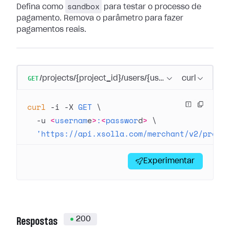
sandbox
Defina como
para testar o processo de
pagamento. Remova o parâmetro para fazer
pagamentos reais.
GET
/projects/{project_id}/users/{user_id}/payment_a
curl
curl
 -i
 -X
 GET
 \
  -u
 <
usernam
e
>
:
<
passwor
d
>
 \
  'https://api.xsolla.com/merchant/v2/proje
Experimentar
200
Respostas