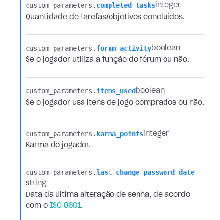
custom_parameters.​
completed_tasks
integer
Quantidade de tarefas/objetivos concluídos.
custom_parameters.​
forum_activity
boolean
Se o jogador utiliza a função do fórum ou não.
custom_parameters.​
items_used
boolean
Se o jogador usa itens de jogo comprados ou não.
custom_parameters.​
karma_points
integer
Karma do jogador.
custom_parameters.​
last_change_password_date
string
Data da última alteração de senha, de acordo
com o
ISO 8601
.