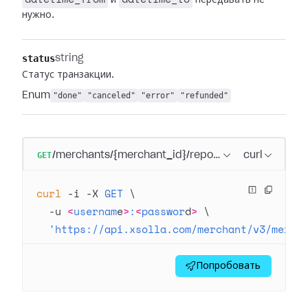
и
передавать не
нужно.
status
string
Статус транзакции.
Enum
"done"
"canceled"
"error"
"refunded"
GET
/merchants/{merchant_id}/reports/transactions/reg
curl
curl
 -i
 -X
 GET
 \
  -u
 <
usernam
e
>
:
<
passwor
d
>
 \
  'https://api.xsolla.com/merchant/v3/merch
Попробовать