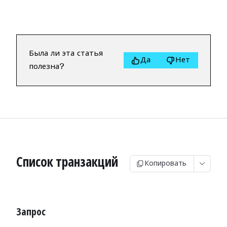
Была ли эта статья
Да
Нет
полезна?
Список транзакций
Копировать
Запрос