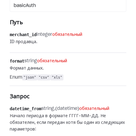
basicAuth
Путь
merchant_id
integer
обязательный
ID продавца.
format
string
обязательный
Формат данных.
Enum
"json"
"csv"
"xls"
Запрос
datetime_from
string
(datetime)
обязательный
Начало периода в формате ГГГГ-ММ-ДД. Не
обязателен, если передан хотя бы один из следующих
параметров: