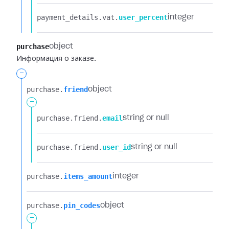
payment_details.​
vat.​
user_percent
integer
purchase
object
Информация о заказе.
-
purchase.​
friend
object
-
purchase.​
friend.​
email
string or null
purchase.​
friend.​
user_id
string or null
purchase.​
items_amount
integer
purchase.​
pin_codes
object
-