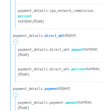
payment_details.​
cpa_network_commission.​
percent
number
(float)
payment_details.​
direct_wht
object
-
payment_details.​
direct_wht.​
amount
number
(float)
payment_details.​
direct_wht.​
percent
number
(float)
payment_details.​
payment
object
-
payment_details.​
payment.​
amount
number
(float)