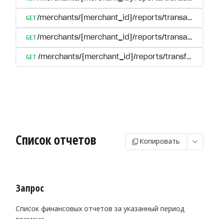
GET
/merchants/{merchant_id}/reports/transactions/s
GET
/merchants/{merchant_id}/reports/transactions/{tr
GET
/merchants/{merchant_id}/reports/transfers
Список отчетов
Копировать
Запрос
Список финансовых отчетов за указанный период