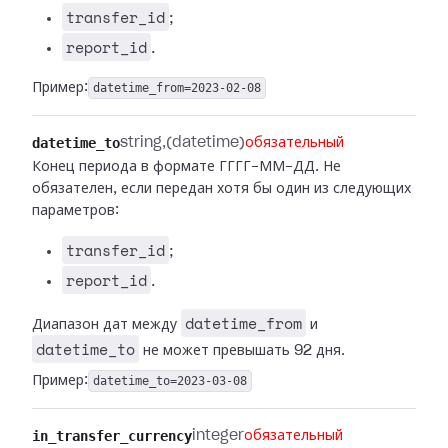
transfer_id
;
report_id
.
Пример:
datetime_from=2023-02-08
datetime_to
string
(datetime)
обязательный
Конец периода в формате ГГГГ-ММ-ДД. Не
обязателен, если передан хотя бы один из следующих
параметров:
transfer_id
;
report_id
.
datetime_from
Диапазон дат между
и
datetime_to
не может превышать 92 дня.
Пример:
datetime_to=2023-03-08
in_transfer_currency
integer
обязательный