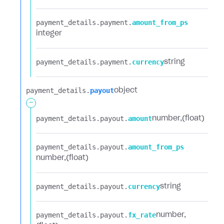
payment_details.​
payment.​
amount_from_ps
integer
payment_details.​
payment.​
currency
string
payment_details.​
payout
object
-
payment_details.​
payout.​
amount
number
(float)
payment_details.​
payout.​
amount_from_ps
number
(float)
payment_details.​
payout.​
currency
string
payment_details.​
payout.​
fx_rate
number