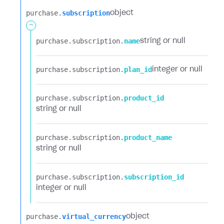
purchase.​
subscription
object
-
purchase.​
subscription.​
name
string or null
purchase.​
subscription.​
plan_id
integer or null
purchase.​
subscription.​
product_id
string or null
purchase.​
subscription.​
product_name
string or null
purchase.​
subscription.​
subscription_id
integer or null
purchase.​
virtual_currency
object