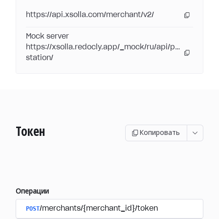
https://api.xsolla.com/merchant/v2/
Mock server
https://xsolla.redocly.app/_mock/ru/api/pay-
station/
Токен
Копировать
Операции
POST
/merchants/{merchant_id}/token