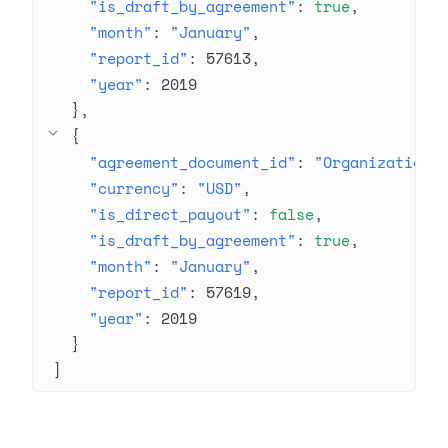
"is_draft_by_agreement"
: 
true
"month"
: 
"January"
"report_id"
: 
57613
"year"
: 
2019
}
{
"agreement_document_id"
: 
"Organization 
"currency"
: 
"USD"
"is_direct_payout"
: 
false
"is_draft_by_agreement"
: 
true
"month"
: 
"January"
"report_id"
: 
57619
"year"
: 
2019
}
]