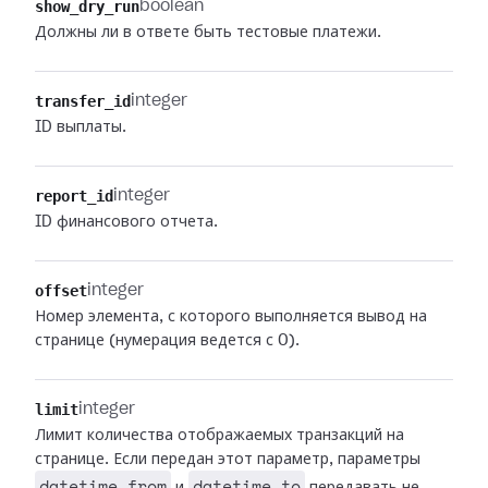
show_dry_run
boolean
Должны ли в ответе быть тестовые платежи.
transfer_id
integer
ID выплаты.
report_id
integer
ID финансового отчета.
offset
integer
Номер элемента, с которого выполняется вывод на
странице (нумерация ведется с 0).
limit
integer
Лимит количества отображаемых транзакций на
странице. Если передан этот параметр, параметры
datetime_from
datetime_to