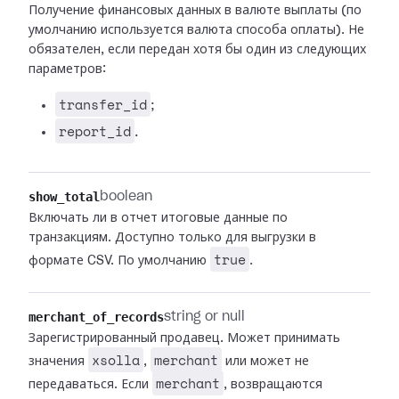
Получение финансовых данных в валюте выплаты (по
умолчанию используется валюта способа оплаты). Не
обязателен, если передан хотя бы один из следующих
параметров:
transfer_id
;
report_id
.
show_total
boolean
Включать ли в отчет итоговые данные по
транзакциям. Доступно только для выгрузки в
true
формате CSV. По умолчанию
.
merchant_of_records
string or null
Зарегистрированный продавец. Может принимать
xsolla
merchant
значения
,
или может не
merchant
передаваться. Если
, возвращаются