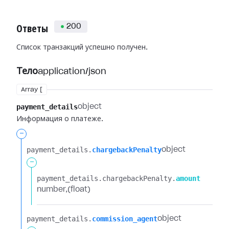
200
Ответы
Список транзакций успешно получен.
Тело
application/json
Array [
payment_details
object
Информация о платеже.
-
payment_details.​
chargebackPenalty
object
-
payment_details.​
chargebackPenalty.​
amount
number
(float)
payment_details.​
commission_agent
object