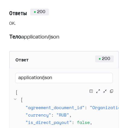
200
Ответы
OK.
Тело
application/json
200
Ответ
application/json
[
{
"agreement_document_id"
: 
"Organization 
"currency"
: 
"RUB"
"is_direct_payout"
: 
false