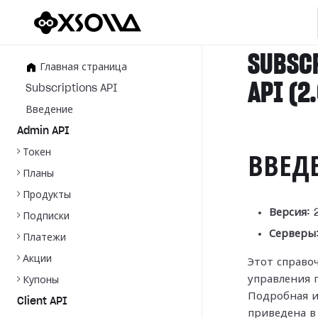
SUBSC
Главная страница
API (2
Subscriptions API
Введение
Admin API
Токен
ВВЕД
Планы
Продукты
Версия:
2
Подписки
Серверы
Платежи
Акции
Этот справо
управления 
Купоны
Подробная и
Client API
приведена 