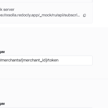
k server
https://xsolla.redocly.app/_mock/ru/api/subscriptions/
ции
/merchants/{merchant_id}/token
ции