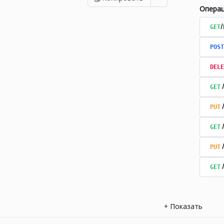
Опера
GET
POST
DELE
GET
PUT
GET
PUT
GET
+
Показать