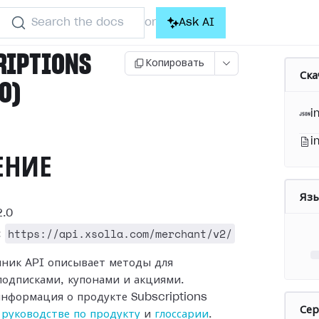
Search the docs
Ask AI
or
RIPTIONS
Копировать
Ска
.0)
i
i
ЕНИЕ
Яз
.0
https://api.xsolla.com/merchant/v2/
:
чник API описывает методы для
подписками, купонами и акциями.
нформация о продукте Subscriptions
Се
в
руководстве по продукту
и
глоссарии
.