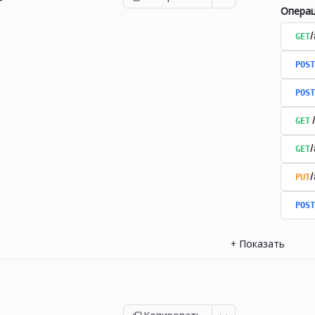
Опера
GET
/
POST
POST
GET
GET
PUT
POST
+
Показать