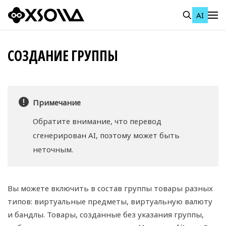
AI
RU
В Личный кабинет
СОЗДАНИЕ ГРУППЫ
Все
Домашняя страница
Примечание
НАЧАЛО РАБОТЫ
Обратите внимание, что перевод
О нас
сгенерирован AI, поэтому может быть
Using AI with Xsolla Docs
неточным.
Работа в Личном кабинете
Быстрый старт с Xsolla SDK
Создание первого проекта
Вы можете включить в состав группы товары разных
типов: виртуальные предметы, виртуальную валюту
Юридические аспекты
Обзор SDK
и бандлы. Товары, созданные без указания группы,
Документация