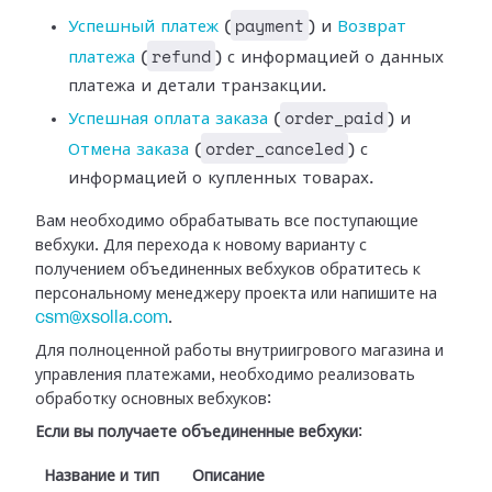
payment
Успешный платеж
(
) и
Возврат
refund
платежа
(
) с информацией
о данных
платежа и детали транзакции.
order_paid
Успешная оплата
заказа
(
) и
order_canceled
Отмена заказа
(
) с
информацией о купленных
товарах.
Вам необходимо обрабатывать все поступающие
вебхуки. Для перехода к новому
варианту с
получением объединенных вебхуков обратитесь к
персональному
менеджеру проекта или напишите на
csm@xsolla.com
.
Для полноценной работы внутриигрового магазина и
управления платежами,
необходимо реализовать
обработку основных вебхуков:
Если вы получаете объединенные вебхуки
:
Название и тип
Описание