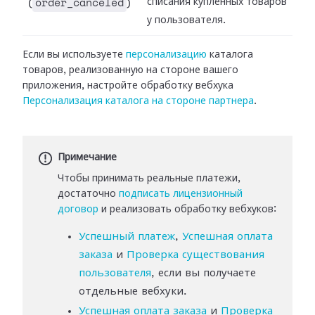
order_canceled
списания купленных товаров
(
)
у пользователя.
Если вы используете
персонализацию
каталога
товаров,
реализованную на стороне вашего
приложения, настройте обработку вебхука
Персонализация каталога
на стороне партнера
.
Примечание
Чтобы принимать реальные платежи,
достаточно
подписать лицензионный
договор
и реализовать обработку вебхуков:
Успешный платеж
,
Успешная оплата
заказа
и
Проверка существования
пользователя
, если вы получаете
отдельные вебхуки.
Успешная оплата заказа
и
Проверка