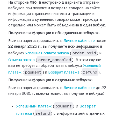
На стороне Xsolla настроено 2 варианта отправки
вебхуков при покупке и возврате
товаров на сайте —
информация с данными платежа и транзакции и
информация о
купленных товарах может приходить
отдельно или может быть объединена в один
вебхук.
Получение информации в объединенных вебхуках:
Если вы зарегистрировались в
Личном
кабинете
после
22 января 2025 г., вы получаете всю информацию в
order_paid
вебхуках
Успешная оплата заказа
(
) и
order_canceled
Отмена
заказа
(
). В этом случае
вам не требуется обрабатывать
вебхуки
Успешный
payment
refund
платеж
(
) и
Возврат платежа
(
).
Получение информации в отдельных вебхуках:
Если вы зарегистрировались в
Личном
кабинете
до 22
января 2025 г. включительно, вы получаете вебхуки:
payment
Успешный платеж
(
) и
Возврат
refund
платежа
(
) с информацией
о данных