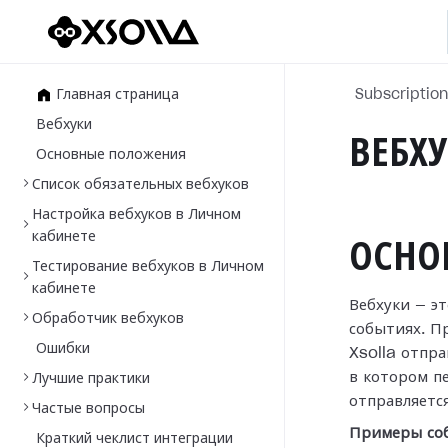
Главная страница
Subscriptio
Вебхуки
ВЕБХУ
Основные положения
Список обязательных вебхуков
Настройка вебхуков в Личном
кабинете
ОСНО
Тестирование вебхуков в Личном
кабинете
Вебхуки — э
Обработчик вебхуков
событиях. П
Ошибки
Xsolla отпр
в
котором п
Лучшие практики
отправляетс
Частые вопросы
Примеры со
Краткий чеклист интеграции