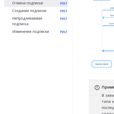
Отмена подписки
POST
Создание подписки
POST
Непродлеваемая
POST
подписка
Изменение подписки
POST
Приме
В зав
типа 
после
отлич