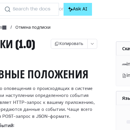
Search the docs
Ask AI
or
ns
/
Отмена подписки
КИ (1.0)
Копировать
Ска
i
ВНЫЕ ПОЛОЖЕНИЯ
i
то оповещения о происходящих в системе
ри наступлении
определенного события
Яз
авляет HTTP-запрос к вашему приложению,
ередаются данные о событии. Чаще всего
я POST-запрос в
JSON-формате.
бытий: