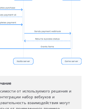
чание
исимости от используемого решения и
интеграции набор вебхуков и
довательность взаимодействия могут
аться от приведенного примера.