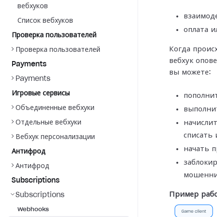
вебхуков
взаимоде
Список вебхуков
оплата и
Проверка пользователей
Когда проис
Проверка пользователей
вебхук опов
Payments
вы можете:
Payments
Игровые сервисы
пополнит
Объединенные вебхуки
выполнит
Отдельные вебхуки
начисли
списать 
Вебхук персонализации
начать п
Антифрод
заблокир
Антифрод
мошенни
Subscriptions
Пример рабо
Subscriptions
Webhooks