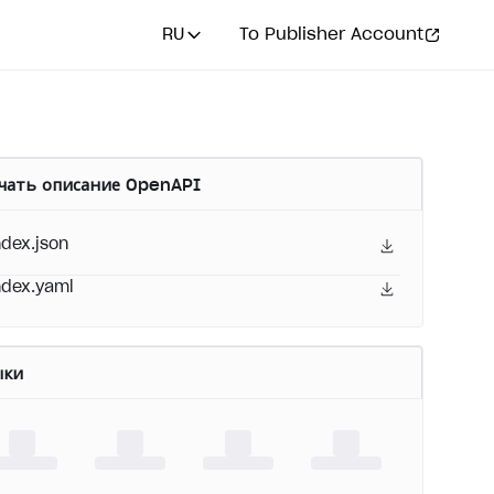
RU
To Publisher Account
чать описание OpenAPI
ndex.json
ndex.yaml
ыки