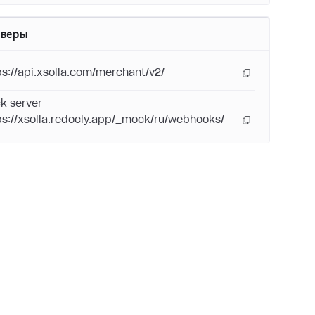
рверы
ps://api.xsolla.com/merchant/v2/
k server
ps://xsolla.redocly.app/_mock/ru/webhooks/