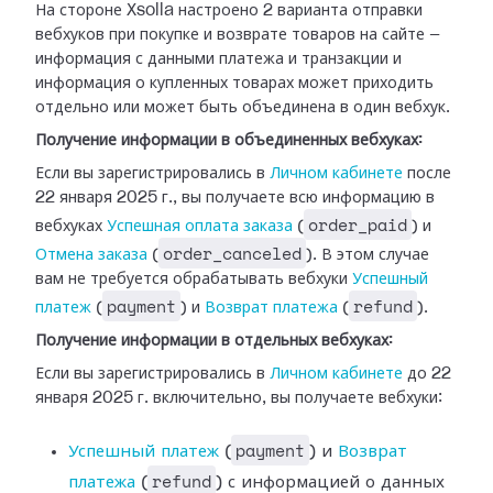
На стороне Xsolla настроено 2 варианта отправки
вебхуков при покупке и возврате
товаров на сайте —
информация с данными платежа и транзакции и
информация о
купленных товарах может приходить
отдельно или может быть объединена в один
вебхук.
Получение информации в объединенных вебхуках:
Если вы зарегистрировались в
Личном
кабинете
после
22 января 2025 г., вы получаете всю информацию в
order_paid
вебхуках
Успешная оплата заказа
(
) и
order_canceled
Отмена
заказа
(
). В этом случае
вам не требуется обрабатывать
вебхуки
Успешный
payment
refund
платеж
(
) и
Возврат платежа
(
).
Получение информации в отдельных вебхуках:
Если вы зарегистрировались в
Личном
кабинете
до 22
января 2025 г. включительно, вы получаете вебхуки:
payment
Успешный платеж
(
) и
Возврат
refund
платежа
(
) с информацией
о данных