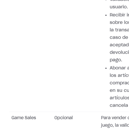
usuario.
Recibir 
sobre lo
la trans
caso de
aceptad
devoluci
pago.
Abonar 
los artí
comprad
en su cu
artículo
cancela 
Game Sales
Opcional
Para vender 
juego, la val