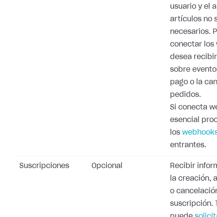
usuario y el 
artículos no 
necesarios. 
conectar los
desea recibi
sobre evento
pago o la ca
pedidos.
Si conecta w
esencial pro
los
webhooks
entrantes.
Suscripciones
Opcional
Recibir info
la creación, 
o cancelació
suscripción.
puede
solicit