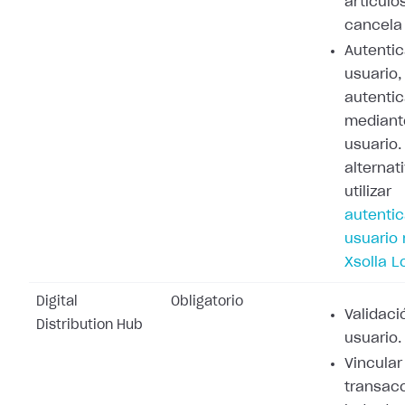
artículo
cancela 
Autenti
usuario,
autenti
mediant
usuario
alternat
utilizar
autenti
usuario
Xsolla L
Digital
Obligatorio
Validaci
Distribution Hub
usuario.
Vincular
transacc