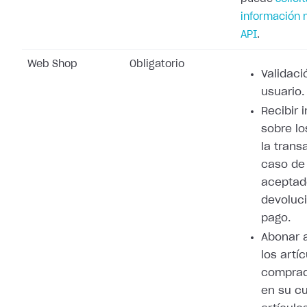
información 
API
.
Web Shop
Obligatorio
Validaci
usuario.
Recibir 
sobre lo
la trans
caso de
aceptad
devoluci
pago.
Abonar 
los artí
comprad
en su cu