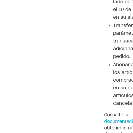
lado de 
el ID de
en su si
Transfer
parámet
transac
adiciona
pedido.
Abonar a
los artí
comprad
en su cu
artículo
cancela 
Consulte la
documentac
obtener info