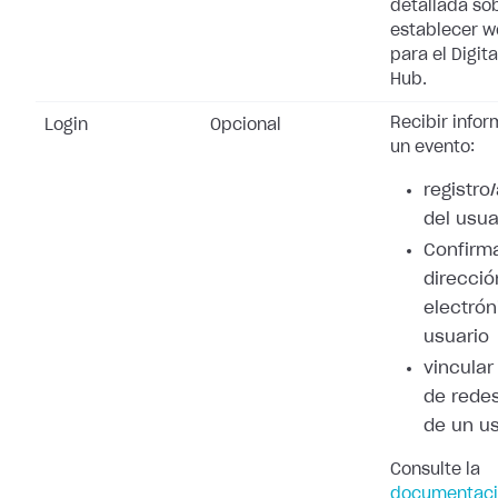
detallada so
establecer 
para el Digita
Hub.
Recibir info
Login
Opcional
un evento:
registro
del usua
Confirma
direcció
electrón
usuario
vincular
de redes
de un u
Consulte la
documentaci