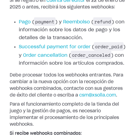
Si se registró en
Cuenta del editor
el 22 de enero de
2025 o antes, recibirá los siguientes webhooks:
payment
refund
Pago
(
) y
Reembolso
(
) con
información
sobre los datos de pago y los
detalles de la transacción.
order_paid
Successful
payment for order
(
)
order_canceled
y
Order cancellation
(
) con
información sobre los artículos comprados.
Debe procesar todos los webhooks entrantes. Para
cambiar a la nueva opción con
la recepción de
webhooks combinados, contacte con sus gestores
de éxito del
cliente o escriba a
csm@xsolla.com
.
Para el funcionamiento completo de la tienda del
juego y la gestión de pagos,
es necesario
implementar el procesamiento de los principales
webhooks.
Si recibe webhooks combinados
: