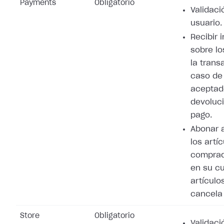
Payments
Obligatorio
Validaci
usuario.
Recibir 
sobre lo
la trans
caso de
aceptad
devoluci
pago.
Abonar 
los artí
comprad
en su cu
artículo
cancela 
Store
Obligatorio
Validaci