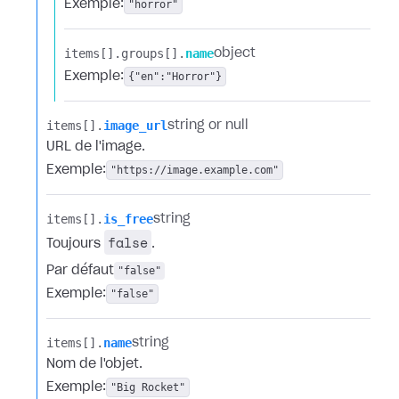
Exemple:
"horror"
items[].​
groups[].​
name
object
Exemple:
{"en":"Horror"}
items[].​
image_url
string or null
URL de l'image.
Exemple:
"https://image.example.com"
items[].​
is_free
string
false
Toujours
.
Par défaut
"false"
Exemple:
"false"
items[].​
name
string
Nom de l'objet.
Exemple:
"Big Rocket"