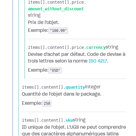
items[].​
content[].​
price.​
amount_without_discount
string
Prix de l'objet.
Exemple:
"100.99"
items[].​
content[].​
price.​
currency
string
Devise d'achat par défaut. Code de devise à
trois lettres selon la norme
ISO 4217
.
Exemple:
"USD"
items[].​
content[].​
quantity
integer
Quantité de l'objet dans le package.
Exemple:
250
items[].​
content[].​
sku
string
ID unique de l'objet. L'UGS ne peut comprendre
que des caractères alphanumériques latins