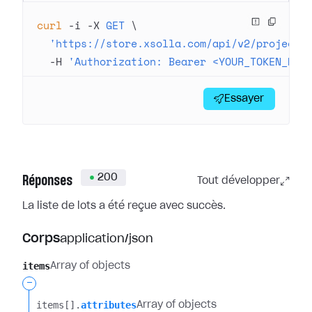
curl
 -i
 -X
 GET
 \
  'https://store.xsolla.com/api/v2/project/
  -H
 'Authorization: Bearer <YOUR_TOKEN_HER
Essayer
200
Réponses
Tout développer
La liste de lots a été reçue avec succès.
Corps
application/json
items
Array of objects
-
items[].​
attributes
Array of objects