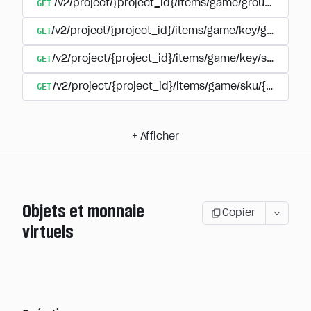
GET
/v2/project/{project_id}/items/game/group/{extern
GET
/v2/project/{project_id}/items/game/key/group/{ex
GET
/v2/project/{project_id}/items/game/key/sku/{ite
GET
/v2/project/{project_id}/items/game/sku/{item_sk
+
Afficher
Objets et monnaie
Copier
virtuels