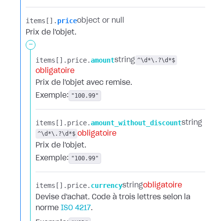
items[].​
price
object or null
Prix de l'objet.
-
items[].​
price.​
amount
string
^\d*\.?\d*$
obligatoire
Prix de l'objet avec remise.
Exemple:
"100.99"
items[].​
price.​
amount_without_discount
string
^\d*\.?\d*$
obligatoire
Prix de l'objet.
Exemple:
"100.99"
items[].​
price.​
currency
string
obligatoire
Devise d'achat. Code à trois lettres selon la
norme
ISO 4217
.