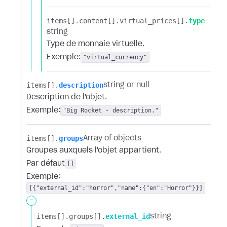
items[].​
content[].​
virtual_prices[].​
type
string
Type de monnaie virtuelle.
Exemple:
"virtual_currency"
items[].​
description
string or null
Description de l'objet.
Exemple:
"Big Rocket - description."
items[].​
groups
Array of objects
Groupes auxquels l'objet appartient.
Par défaut
[]
Exemple:
[{"external_id":"horror","name":{"en":"Horror"}}]
-
items[].​
groups[].​
external_id
string