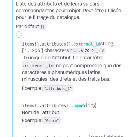
Liste des attributs et de leurs valeurs
correspondantes pour l'objet. Peut être utilisée
pour le filtrage du catalogue.
Par défaut
[]
-
items[].​
attributes[].​
external_id
string
[ 1 .. 255 ] characters
^[a-zA-Z0-9-_]+$
ID unique de l'attribut. Le paramètre
external_id
ne peut comprendre que des
caractères alphanumériques latins
minuscules, des tirets et des traits bas.
Exemple:
"attribute_1"
items[].​
attributes[].​
name
string
Nom de l'attribut.
Exemple:
"Genre"