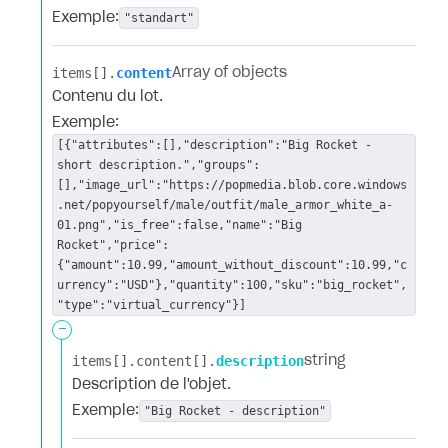
Exemple:
"standart"
items[].​
content
Array of objects
Contenu du lot.
Exemple:
[{"attributes":[],"description":"Big Rocket -
short description.","groups":
[],"image_url":"https://popmedia.blob.core.windows
.net/popyourself/male/outfit/male_armor_white_a-
01.png","is_free":false,"name":"Big
Rocket","price":
{"amount":10.99,"amount_without_discount":10.99,"c
urrency":"USD"},"quantity":100,"sku":"big_rocket",
"type":"virtual_currency"}]
-
items[].​
content[].​
description
string
Description de l'objet.
Exemple:
"Big Rocket - description"