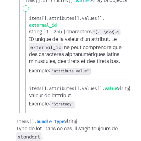
items[].​
attributes[].​
values
Array of objects
-
items[].​
attributes[].​
values[].​
external_id
string
[ 1 .. 255 ] characters
^[-_.\d\w]+$
ID unique de la valeur d'un attribut. Le
external_id
ne peut comprendre que
des caractères alphanumériques latins
minuscules, des tirets et des tirets bas.
Exemple:
"attribute_value"
items[].​
attributes[].​
values[].​
value
string
Valeur de l'attribut.
Exemple:
"Strategy"
items[].​
bundle_type
string
Type de lot. Dans ce cas, il s'agit toujours de
standart
.