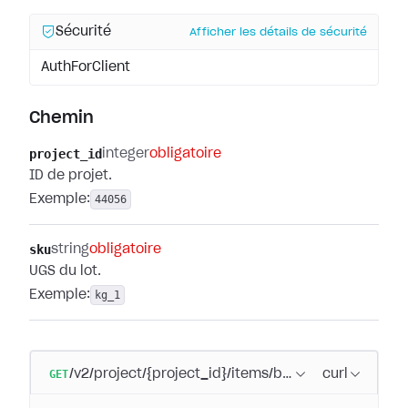
Sécurité
Afficher les détails de sécurité
AuthForClient
Chemin
project_id
integer
obligatoire
ID de projet.
Exemple:
44056
sku
string
obligatoire
UGS du lot.
Exemple:
kg_1
GET
/v2/project/{project_id}/items/bundle/sku/{sku}
curl