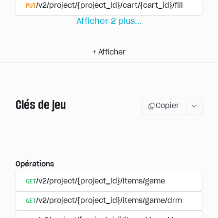
PUT
/v2/project/{project_id}/cart/{cart_id}/fill
Afficher
2
plus
...
+
Afficher
Clés de jeu
Copier
Opérations
GET
/v2/project/{project_id}/items/game
GET
/v2/project/{project_id}/items/game/drm