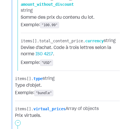
amount_without_discount
string
Somme des prix du contenu du lot.
Exemple:
"100.99"
items[].​
total_content_price.​
currency
string
Devise d'achat. Code à trois lettres selon la
norme
ISO 4217
.
Exemple:
"USD"
items[].​
type
string
Type d'objet.
Exemple:
"bundle"
items[].​
virtual_prices
Array of objects
Prix virtuels.
-