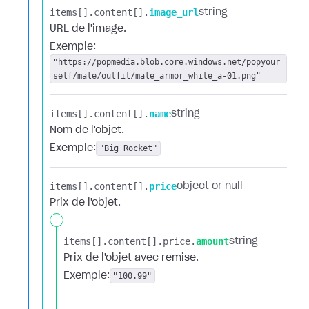
items[].​
content[].​
image_url
string
URL de l'image.
Exemple:
"https://popmedia.blob.core.windows.net/popyour
self/male/outfit/male_armor_white_a-01.png"
items[].​
content[].​
name
string
Nom de l'objet.
Exemple:
"Big Rocket"
items[].​
content[].​
price
object or null
Prix de l'objet.
-
items[].​
content[].​
price.​
amount
string
Prix de l'objet avec remise.
Exemple:
"100.99"