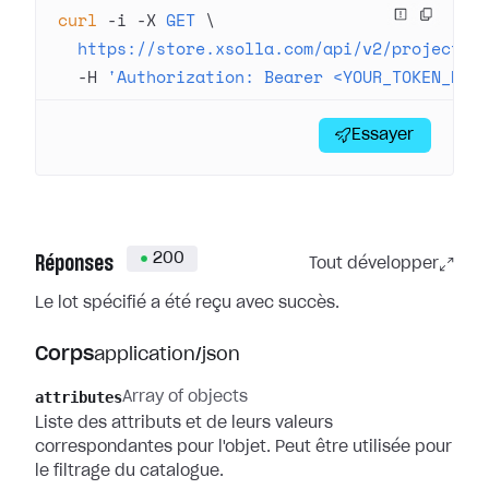
curl
 -i
 -X
 GET
 \
  https://store.xsolla.com/api/v2/project/4
  -H
 'Authorization: Bearer <YOUR_TOKEN_HER
Essayer
200
Réponses
Tout développer
Le lot spécifié a été reçu avec succès.
Corps
application/json
attributes
Array of objects
Liste des attributs et de leurs valeurs
correspondantes pour l'objet. Peut être utilisée pour
le filtrage du catalogue.