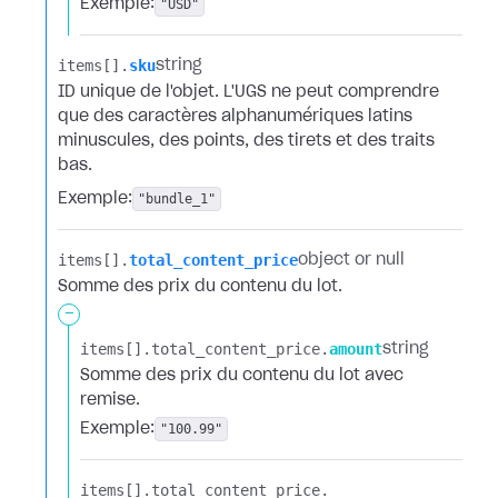
Exemple:
"USD"
items[].​
sku
string
ID unique de l'objet. L'UGS ne peut comprendre
que des caractères alphanumériques latins
minuscules, des points, des tirets et des traits
bas.
Exemple:
"bundle_1"
items[].​
total_content_price
object or null
Somme des prix du contenu du lot.
-
items[].​
total_content_price.​
amount
string
Somme des prix du contenu du lot avec
remise.
Exemple:
"100.99"
items[].​
total_content_price.​