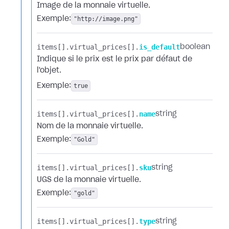
Image de la monnaie virtuelle.
Exemple:
"http://image.png"
items[].​
virtual_prices[].​
is_default
boolean
Indique si le prix est le prix par défaut de
l'objet.
Exemple:
true
items[].​
virtual_prices[].​
name
string
Nom de la monnaie virtuelle.
Exemple:
"Gold"
items[].​
virtual_prices[].​
sku
string
UGS de la monnaie virtuelle.
Exemple:
"gold"
items[].​
virtual_prices[].​
type
string