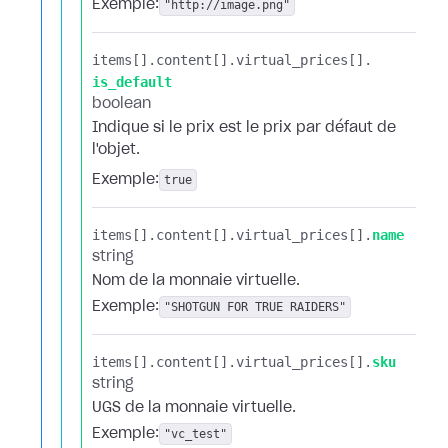
Exemple:
"http://image.png"
items[].​
content[].​
virtual_prices[].​
is_default
boolean
Indique si le prix est le prix par défaut de
l'objet.
Exemple:
true
items[].​
content[].​
virtual_prices[].​
name
string
Nom de la monnaie virtuelle.
Exemple:
"SHOTGUN FOR TRUE RAIDERS"
items[].​
content[].​
virtual_prices[].​
sku
string
UGS de la monnaie virtuelle.
Exemple:
"vc_test"