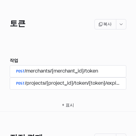
토큰
복사
작업
POST
/merchants/{merchant_id}/token
POST
/projects/{project_id}/token/{token}/expire
+
표시