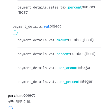
payment_details.​
sales_tax.​
percent
number
(float)
payment_details.​
vat
object
-
payment_details.​
vat.​
amount
number
(float)
payment_details.​
vat.​
percent
number
(float)
payment_details.​
vat.​
user_amount
integer
payment_details.​
vat.​
user_percent
integer
purchase
object
구매 세부 정보.
-