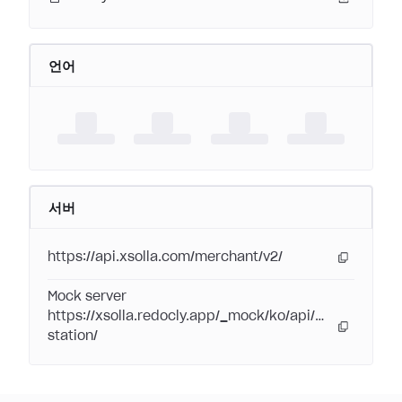
언어
서버
https://api.xsolla.com/merchant/v2/
Mock server
https://xsolla.redocly.app/_mock/ko/api/pay-
station/