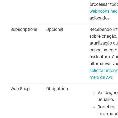
processar tod
webhooks nec
acionados.
Subscriptions
Opcional
Recebendo in
sobre criação,
atualização ou
cancelamento
assinatura. C
alternativa, v
solicitar info
meio da API
.
Web Shop
Obrigatório
Validação
usuário.
Receber
informaç