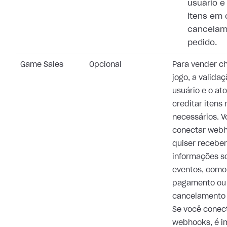
usuário e
itens em 
cancelam
pedido.
Game Sales
Opcional
Para vender c
jogo, a valida
usuário e o at
creditar itens
necessários. 
conectar webh
quiser receber
informações s
eventos, como
pagamento ou
cancelamento 
Se você conec
webhooks, é i