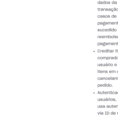
dados da
transaçã
casos de
pagamen
sucedido
reembols
pagament
Creditar i
comprado
usuário e
itens em 
cancelam
pedido.
Autentic
usuários,
usa aute
via ID de 