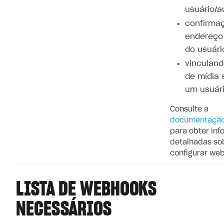
usuário/a
confirma
endereço
do usuári
vinculand
de mídia 
um usuár
Consulte a
documentação
para obter in
detalhadas so
configurar we
LISTA DE WEBHOOKS
NECESSÁRIOS