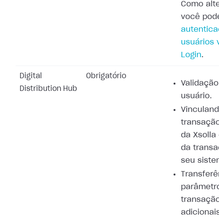
Como alte
você pod
autentic
usuários v
Login
.
Digital
Obrigatório
Validação
Distribution Hub
usuário.
Vinculand
transação
da Xsolla
da trans
seu siste
Transferê
parâmetr
transaçã
adicionai