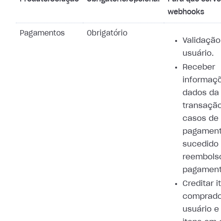
webhooks
Pagamentos
Obrigatório
Validação
usuário.
Receber
informaç
dados da
transaçã
casos de
pagamen
sucedido
reembols
pagament
Creditar i
comprado
usuário e