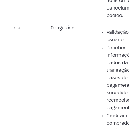
itens em 
cancelam
pedido.
Loja
Obrigatório
Validação
usuário.
Receber
informaç
dados da
transaçã
casos de
pagamen
sucedido
reembols
pagament
Creditar i
comprado