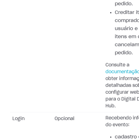
pedido.
Creditar i
comprado
usuário e
itens em 
cancelam
pedido.
Consulte a
documentaçã
obter informa
detalhadas so
configurar we
para o Digital 
Hub.
Recebendo in
Login
Opcional
do evento:
cadastro