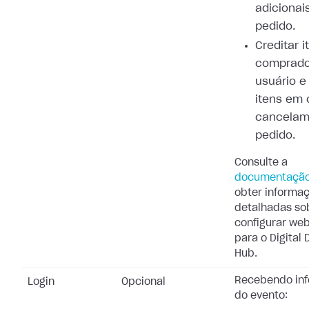
adicionai
pedido.
Creditar i
comprado
usuário e
itens em 
cancelam
pedido.
Consulte a
documentaçã
obter informa
detalhadas so
configurar we
para o Digital 
Hub.
Recebendo in
Login
Opcional
do evento: