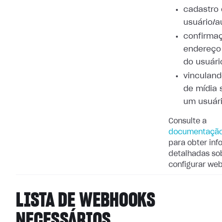
cadastro
usuário/a
confirma
endereço
do usuári
vinculand
de mídia 
um usuár
Consulte a
documentação
para obter in
detalhadas so
configurar we
LISTA DE WEBHOOKS
NECESSÁRIOS