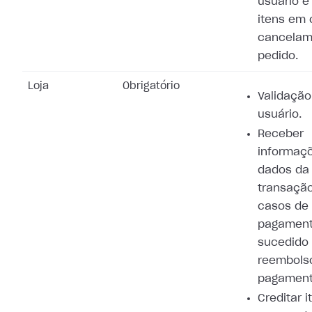
usuário e
itens em 
cancelam
pedido.
Loja
Obrigatório
Validação
usuário.
Receber
informaç
dados da
transaçã
casos de
pagamen
sucedido
reembols
pagament
Creditar i