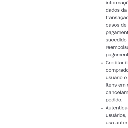
informaç
dados da
transaçã
casos de
pagamen
sucedido
reembols
pagament
Creditar i
comprado
usuário e
itens em 
cancelam
pedido.
Autentic
usuários,
usa aute