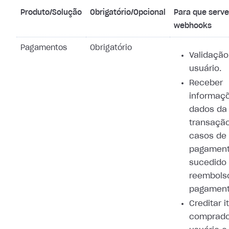
Produto/Solução
Obrigatório/Opcional
Para que serv
webhooks
Pagamentos
Obrigatório
Validação
usuário.
Receber
informaç
dados da
transaçã
casos de
pagamen
sucedido
reembols
pagament
Creditar i
comprado