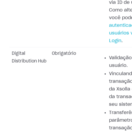
via ID de 
Como alte
você pod
autentic
usuários v
Login
.
Digital
Obrigatório
Validação
Distribution Hub
usuário.
Vinculand
transação
da Xsolla
da trans
seu siste
Transferê
parâmetr
transaçã