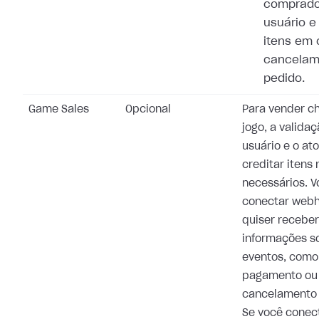
comprado
usuário e
itens em 
cancelam
pedido.
Game Sales
Opcional
Para vender c
jogo, a valida
usuário e o at
creditar itens
necessários. 
conectar webh
quiser receber
informações s
eventos, como
pagamento ou
cancelamento 
Se você conec