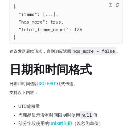
{
  "items"
: [
...
],
  "has_more"
: 
true
,
  "total_items_count"
: 
135
}
has_more = false
建议发送后续请求，直到响应返回
。
日期和时间格式
日期和时间值以
ISO 8601
格式传递。
支持以下内容：
UTC偏移量
null
当商品显示没有时间限制时使用
值
部分字段使用的
Unix时间戳
（以秒为单位）