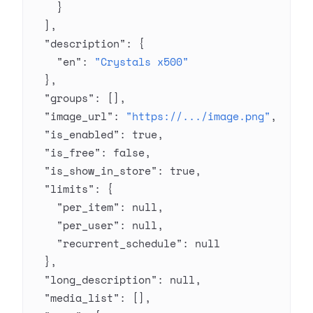
    }
  ],
  "description"
: {
    "en"
: 
"Crystals x500"
  },
  "groups"
: [],
  "image_url"
: 
"https://.../image.png"
,
  "is_enabled"
: 
true
,
  "is_free"
: 
false
,
  "is_show_in_store"
: 
true
,
  "limits"
: {
    "per_item"
: 
null
,
    "per_user"
: 
null
,
    "recurrent_schedule"
: 
null
  },
  "long_description"
: 
null
,
  "media_list"
: [],