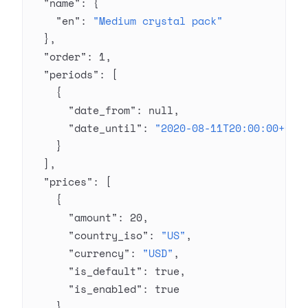
  "name"
: {
    "en"
: 
"Medium crystal pack"
  },
  "order"
: 
1
,
  "periods"
: [
    {
      "date_from"
: 
null
,
      "date_until"
: 
"2020-08-11T20:00:00+03:
    }
  ],
  "prices"
: [
    {
      "amount"
: 
20
,
      "country_iso"
: 
"US"
,
      "currency"
: 
"USD"
,
      "is_default"
: 
true
,
      "is_enabled"
: 
true
    }