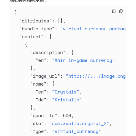
核心实体结构示例：
{
  "attributes"
: [],
  "bundle_type"
: 
"virtual_currency_package"
,
  "content"
: [
    {
      "description"
: {
        "en"
: 
"Main in-game currency"
      },
      "image_url"
: 
"https://.../image.png"
,
      "name"
: {
        "en"
: 
"Crystals"
,
        "de"
: 
"Kristalle"
      },
      "quantity"
: 
500
,
      "sku"
: 
"com.xsolla.crystal_2"
,
      "type"
: 
"virtual_currency"