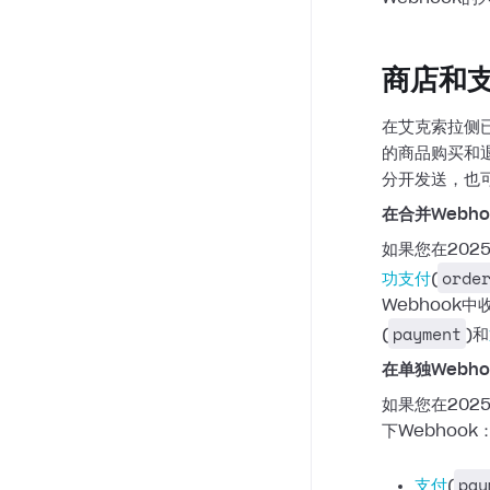
商店和
在艾克索拉侧已
的商品购买和
分开发送，也可
在合并Webh
如果您在202
orde
功支付
(
Webhook
payment
(
)和
在单独Webh
如果您在202
下Webhook
pay
支付
(