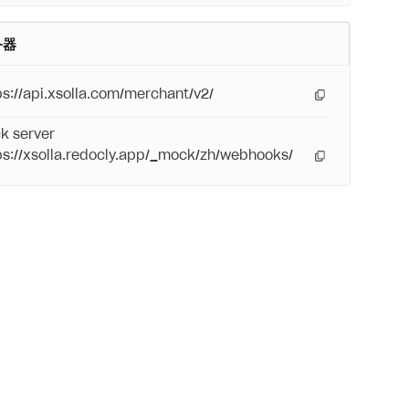
务器
ps://api.xsolla.com/merchant/v2/
k server
ps://xsolla.redocly.app/_mock/zh/webhooks/