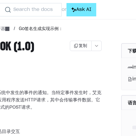
Search the docs
Ask AI
or
听器
/
Go签名生成实现示例：
K (1.0)
复制
下载
i
i
是系统中发生的事件的通知。当特定事件发生时，艾克
应用程序发送HTTP请求，其中会传输事件数据。它
语
格式的POST请求。
品目录交互