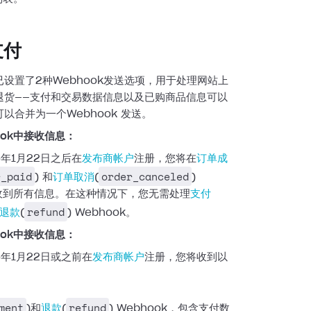
支付
设置了2种Webhook发送选项，用于处理网站上
退货——支付和交易数据信息以及已购商品信息可以
以合并为一个Webhook
发送。
ook中接收信息：
5年1月22日之后在
发布商帐户
注册，您将在
订单成
r_paid
order_canceled
)
和
订单取消
(
)
中收到所有信息。在这种情况下，您无需处理
支付
refund
退款
(
) Webhook。
ook中接收信息：
5年1月22日或之前在
发布商帐户
注册，您将收到以
：
ment
refund
)和
退款
(
) Webhook，包含支付数