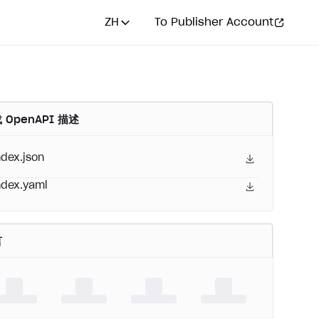
ZH
To Publisher Account
 OpenAPI 描述
ndex.json
ndex.yaml
言