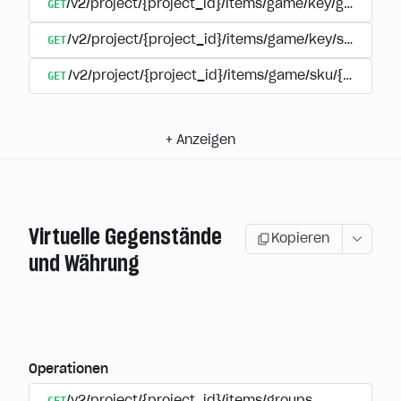
GET
/v2/project/{project_id}/items/game/key/group/{ex
GET
/v2/project/{project_id}/items/game/key/sku/{ite
GET
/v2/project/{project_id}/items/game/sku/{item_sk
+
Anzeigen
Virtuelle Gegenstände
Kopieren
und Währung
Operationen