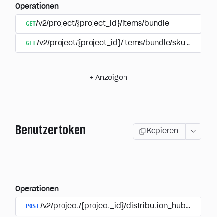
Operationen
GET
/v2/project/{project_id}/items/bundle
GET
/v2/project/{project_id}/items/bundle/sku/{sku}
+
Anzeigen
Benutzertoken
Kopieren
Operationen
POST
/v2/project/{project_id}/distribution_hub/user/au