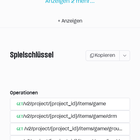
Anzeigen
2
mehr
...
+
Anzeigen
Spielschlüssel
Kopieren
Operationen
GET
/v2/project/{project_id}/items/game
GET
/v2/project/{project_id}/items/game/drm
GET
/v2/project/{project_id}/items/game/group/{extern