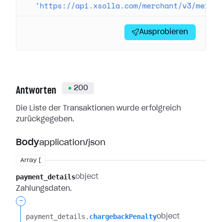
  'https://api.xsolla.com/merchant/v3/merch
Ausprobieren
200
Antworten
Die Liste der Transaktionen wurde erfolgreich
zurückgegeben.
Body
application/json
Array [
payment_details
object
Zahlungsdaten.
-
payment_details.​
chargebackPenalty
object