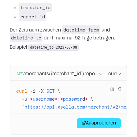
transfer_id
report_id
datetime_from
Der Zeitraum zwischen
und
datetime_to
darf maximal 92 Tage betragen.
Beispiel:
datetime_to=2023-03-08
GET
/merchants/{merchant_id}/reports
curl
curl
 -i
 -X
 GET
 \
  -u
 <
usernam
e
>
:
<
passwor
d
>
 \
  'https://api.xsolla.com/merchant/v2/merch
Ausprobieren