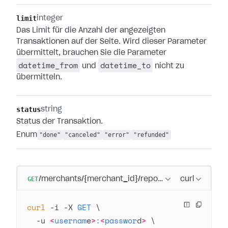
limit
integer
Das Limit für die Anzahl der angezeigten
Transaktionen auf der Seite. Wird dieser Parameter
übermittelt, brauchen Sie die Parameter
datetime_from
datetime_to
und
nicht zu
übermitteln.
status
string
Status der Transaktion.
Enum
"done"
"canceled"
"error"
"refunded"
GET
/merchants/{merchant_id}/reports/transactions/reg
curl
curl
 -i
 -X
 GET
 \
  -u
 <
usernam
e
>
:
<
passwor
d
>
 \