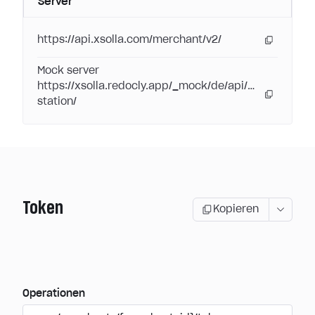
Server
https://api.xsolla.com/merchant/v2/
Mock server
https://xsolla.redocly.app/_mock/de/api/pay-
station/
Token
Kopieren
Operationen