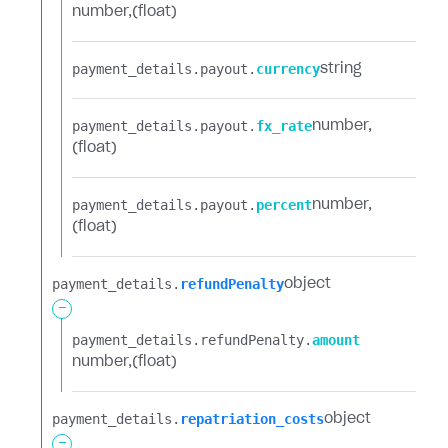
number
(float)
payment_details.​
payout.​
currency
string
payment_details.​
payout.​
fx_rate
number
(float)
payment_details.​
payout.​
percent
number
(float)
payment_details.​
refundPenalty
object
-
payment_details.​
refundPenalty.​
amount
number
(float)
payment_details.​
repatriation_costs
object
-