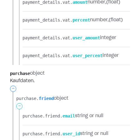
payment_details.​
vat.​
amount
number
(float)
payment_details.​
vat.​
percent
number
(float)
payment_details.​
vat.​
user_amount
integer
payment_details.​
vat.​
user_percent
integer
purchase
object
Kaufdaten.
-
purchase.​
friend
object
-
purchase.​
friend.​
email
string or null
purchase.​
friend.​
user_id
string or null