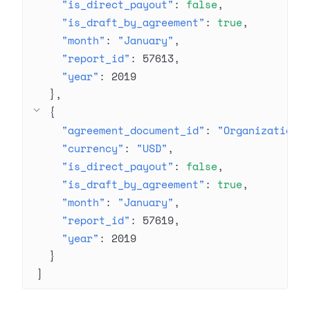
"is_direct_payout"
: 
false
"is_draft_by_agreement"
: 
true
"month"
: 
"January"
"report_id"
: 
57613
"year"
: 
2019
}
{
"agreement_document_id"
: 
"Organization 
"currency"
: 
"USD"
"is_direct_payout"
: 
false
"is_draft_by_agreement"
: 
true
"month"
: 
"January"
"report_id"
: 
57619
"year"
: 
2019
}
]