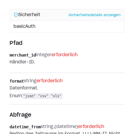
Sicherheit
Sicherheitsdetails anzeigen
basicAuth
Pfad
merchant_id
integer
erforderlich
Händler-ID.
format
string
erforderlich
Datenformat.
Enum
"json"
"csv"
"xls"
Abfrage
datetime_from
string
(datetime)
erforderlich