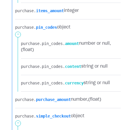
purchase.​
items_amount
integer
purchase.​
pin_codes
object
-
purchase.​
pin_codes.​
amount
number or null
(float)
purchase.​
pin_codes.​
content
string or null
purchase.​
pin_codes.​
currency
string or null
purchase.​
purchase_amount
number
(float)
purchase.​
simple_checkout
object
-