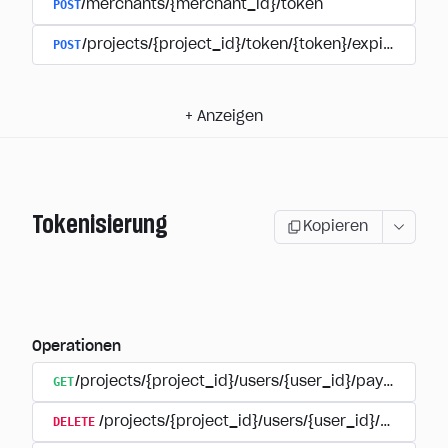
POST
/merchants/{merchant_id}/token
POST
/projects/{project_id}/token/{token}/expire
+
Anzeigen
Tokenisierung
Kopieren
Operationen
GET
/projects/{project_id}/users/{user_id}/payment_a
DELETE
/projects/{project_id}/users/{user_id}/paymen