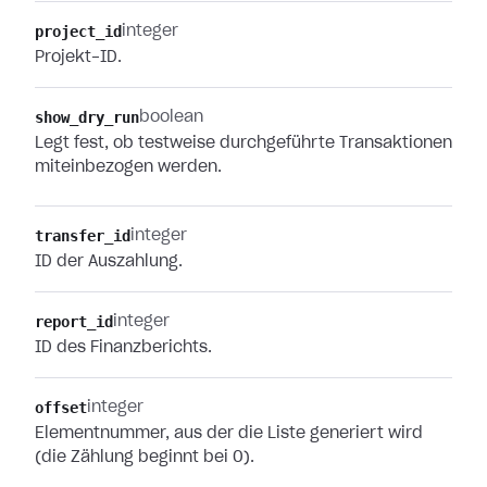
project_id
integer
Projekt-ID.
show_dry_run
boolean
Legt fest, ob testweise durchgeführte Transaktionen
miteinbezogen werden.
transfer_id
integer
ID der Auszahlung.
report_id
integer
ID des Finanzberichts.
offset
integer
Elementnummer, aus der die Liste generiert wird
(die Zählung beginnt bei 0).