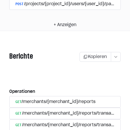
POST
/projects/{project_id}/users/{user_id}/payments/
+
Anzeigen
Berichte
Kopieren
Operationen
GET
/merchants/{merchant_id}/reports
GET
/merchants/{merchant_id}/reports/transactions/reg
GET
/merchants/{merchant_id}/reports/transactions/se