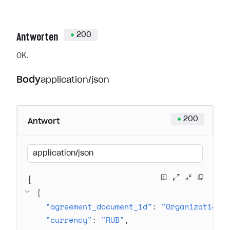
200
Antworten
OK.
Body
application/json
200
Antwort
application/json
[
{
"agreement_document_id"
: 
"Organization 
"currency"
: 
"RUB"