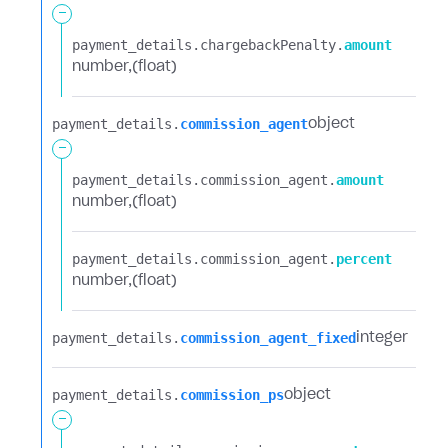
-
payment_details.​
chargebackPenalty.​
amount
number
(float)
payment_details.​
commission_agent
object
-
payment_details.​
commission_agent.​
amount
number
(float)
payment_details.​
commission_agent.​
percent
number
(float)
payment_details.​
commission_agent_fixed
integer
payment_details.​
commission_ps
object
-