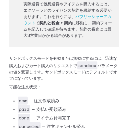
実際通貨で仮想通貨やアイテムを購入するには、
エクソーラとのライセンス契約を締結する必要が
あります。これを行うには、
パブリッシャーアカ
ウント
で
契約と税金 > 契約
に移動し、契約フォー
ムを記入して確認を待ちます。契約の審査には最
大3営業日かかる場合があります。
サンドボックスモードを有効または無効にするには、迅速な
sandbox
購入およびカート購入のリクエストで
パラメータ
の値を変更します。サンドボックスモードはデフォルトでオ
フになっています。
可能な注文状況：
new
— 注文作成済み
paid
— 支払い受領済み
done
— アイテム付与完了
canceled
— 注文キャンセル済み