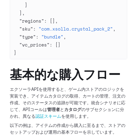
    }
  ],
  "regions"
: [],
  "sku"
: 
"com.xsolla.crystal_pack_2"
,
  "type"
: 
"bundle"
,
  "vc_prices"
: []
}
基本的な購入フロー
エクソーラAPIを使用すると、ゲーム内ストアのロジックを
実装でき、アイテムカタログの取得、カートの管理、注文の
作成、そのステータスの追跡が可能です。統合シナリオに応
じて、APIコールは
管理者
と
カタログ
のサブセクションに分
かれ、異なる
認証スキーム
を使用します。
以下の例は、アイテムの作成から購入に至るまで、ストアの
セットアップおよび運用の基本フローを示しています。