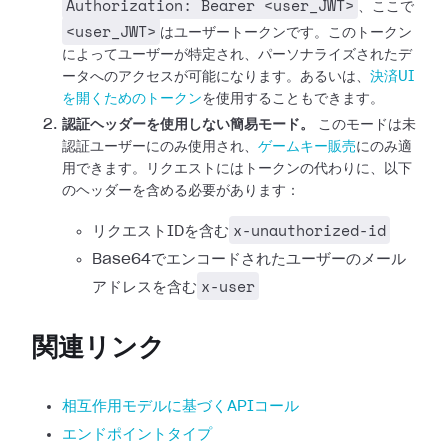
Authorization: Bearer <user_JWT>
、ここで
<user_JWT>
はユーザートークンです。このトークン
によってユーザーが特定され、パーソナライズされたデ
ータへのアクセスが可能になります。あるいは、
決済UI
を開くためのトークン
を使用することもできます。
認証ヘッダーを使用しない簡易モード。
このモードは未
認証ユーザーにのみ使用され、
ゲームキー販売
にのみ適
用できます。リクエストにはトークンの代わりに、以下
のヘッダーを含める必要があります：
x-unauthorized-id
リクエストIDを含む
Base64でエンコードされたユーザーのメール
x-user
アドレスを含む
関連リンク
相互作用モデルに基づくAPIコール
エンドポイントタイプ