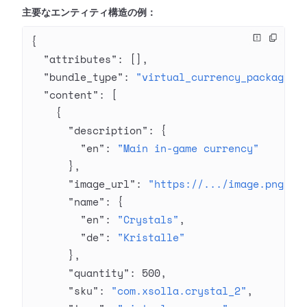
主要なエンティティ構造の例：
{
  "attributes"
: [],
  "bundle_type"
: 
"virtual_currency_package"
,
  "content"
: [
    {
      "description"
: {
        "en"
: 
"Main in-game currency"
      },
      "image_url"
: 
"https://.../image.png"
,
      "name"
: {
        "en"
: 
"Crystals"
,
        "de"
: 
"Kristalle"
      },
      "quantity"
: 
500
,
      "sku"
: 
"com.xsolla.crystal_2"
,