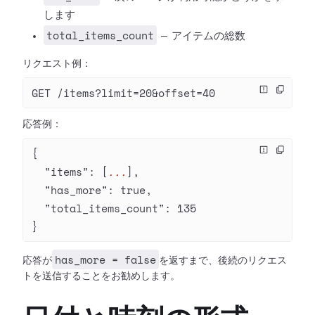
します
total_items_count
— アイテムの総数
リクエスト例：
GET /items?limit=20&offset=40
応答例：
{
  "items"
: [
...
],
  "has_more"
: 
true
,
  "total_items_count"
: 
135
}
has_more = false
応答が
を返すまで、後続のリクエス
トを送信することをお勧めします。