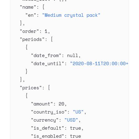
  "name"
: {
    "en"
: 
"Medium crystal pack"
  },
  "order"
: 
1
,
  "periods"
: [
    {
      "date_from"
: 
null
,
      "date_until"
: 
"2020-08-11T20:00:00+03:
    }
  ],
  "prices"
: [
    {
      "amount"
: 
20
,
      "country_iso"
: 
"US"
,
      "currency"
: 
"USD"
,
      "is_default"
: 
true
,
      "is_enabled"
: 
true