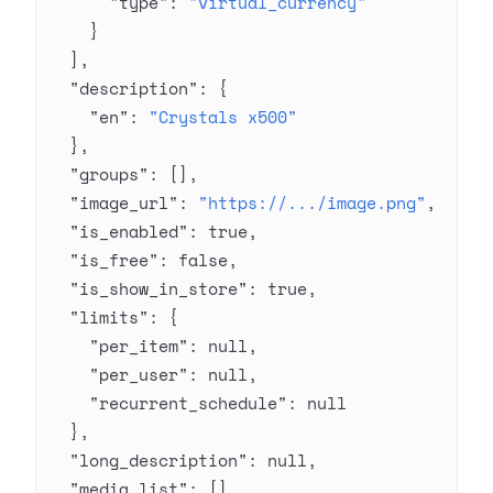
      "type"
: 
"virtual_currency"
    }
  ],
  "description"
: {
    "en"
: 
"Crystals x500"
  },
  "groups"
: [],
  "image_url"
: 
"https://.../image.png"
,
  "is_enabled"
: 
true
,
  "is_free"
: 
false
,
  "is_show_in_store"
: 
true
,
  "limits"
: {
    "per_item"
: 
null
,
    "per_user"
: 
null
,
    "recurrent_schedule"
: 
null
  },
  "long_description"
: 
null
,
  "media_list"
: [],