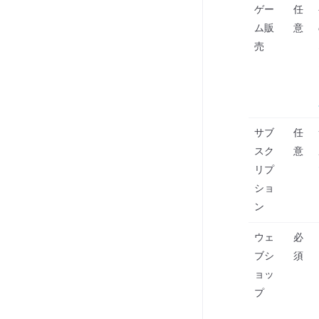
ゲー
任
ム販
意
売
サブ
任
スク
意
リプ
ショ
ン
ウェ
必
ブシ
須
ョッ
プ