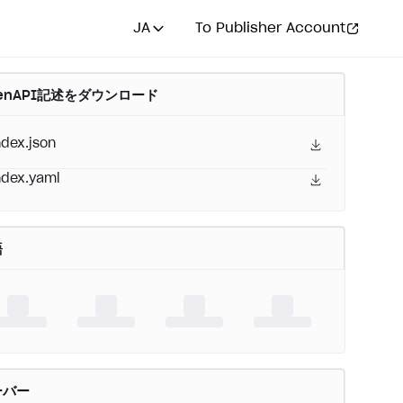
JA
To Publisher Account
enAPI記述をダウンロード
ndex.json
ndex.yaml
語
ーバー