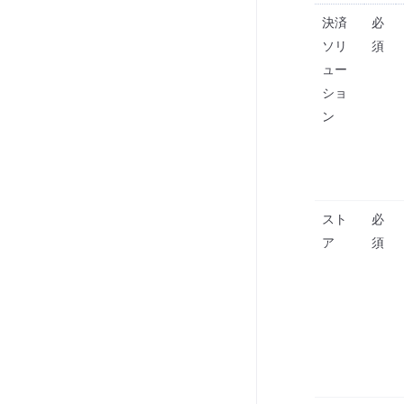
決済
必
ソリ
須
ュー
ショ
ン
スト
必
ア
須