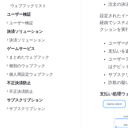
注文の決
ウェブフックリスト
ユーザー検証
設定されたイ
経由でシステ
ユーザー検証
クションを実
決済ソリューション
決済ソリューション
ユーザー
ゲームサービス
支払いを
まとめたウェブフック
ユーザー
個別のウェブフック
はデビッ
個人用設定ウェブフック
サブスク
詐欺の疑
不正決済防止
不正決済防止
支払い処理ウ
サブスクリプション
サブスクリプション