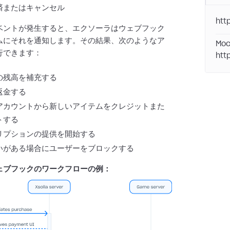
済またはキャンセル
htt
ベントが発生すると、エクソーラはウェブフック
ムにそれを通知します。その結果、次のようなア
Moc
行できます：
htt
の残高を補充する
返金する
アカウントから新しいアイテムをクレジットまた
トする
リプションの提供を開始する
いがある場合にユーザーをブロックする
ェブフックのワークフローの例：