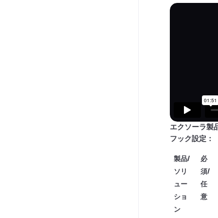
エクソーラ製
フック設定：
製品/
必
ソリ
須/
ュー
任
ショ
意
ン