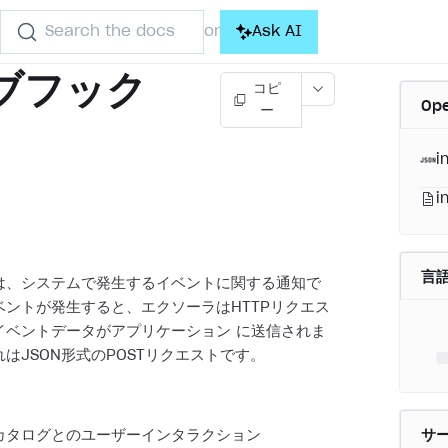
Search the docs
Ask AI
or
ブフック
コピ
Op
ー
i
i
言
は、システムで発生するイベントに関する通知で
ベントが発生すると、エクソーラはHTTPリクエス
イベントデータがアプリケーション
に送信されま
はJSON形式のPOSTリクエストです。
：
カタログとのユーザーインタラクション
サ