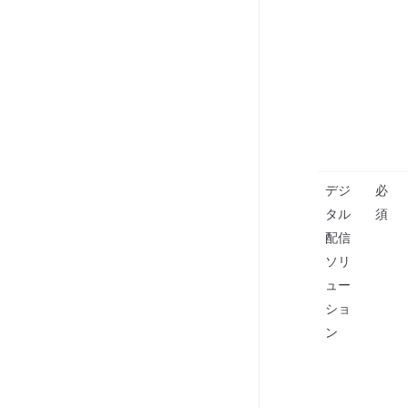
デジ
必
タル
須
配信
ソリ
ュー
ショ
ン