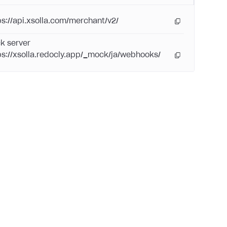
ps://api.xsolla.com/merchant/v2/
k server
ps://xsolla.redocly.app/_mock/ja/webhooks/