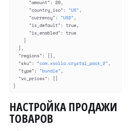
      "amount"
: 
20
,
      "country_iso"
: 
"US"
,
      "currency"
: 
"USD"
,
      "is_default"
: 
true
,
      "is_enabled"
: 
true
    }
  ],
  "regions"
: [],
  "sku"
: 
"com.xsolla.crystal_pack_2"
,
  "type"
: 
"bundle"
,
  "vc_prices"
: []
}
НАСТРОЙКА ПРОДАЖИ
ТОВАРОВ