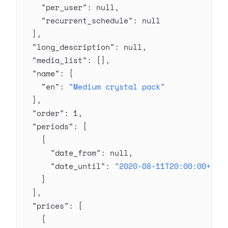
    "per_user"
: 
null
,
    "recurrent_schedule"
: 
null
  },
  "long_description"
: 
null
,
  "media_list"
: [],
  "name"
: {
    "en"
: 
"Medium crystal pack"
  },
  "order"
: 
1
,
  "periods"
: [
    {
      "date_from"
: 
null
,
      "date_until"
: 
"2020-08-11T20:00:00+03:
    }
  ],
  "prices"
: [
    {