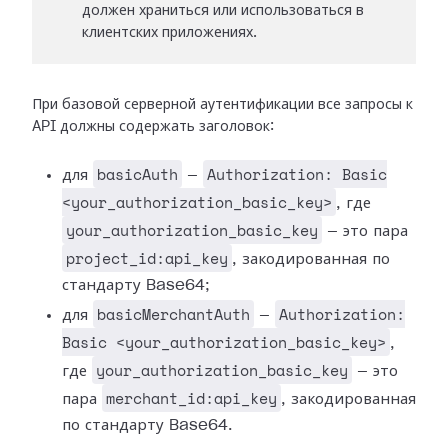
должен храниться или использоваться в
клиентских приложениях.
При базовой серверной аутентификации все запросы к
API должны содержать заголовок:
basicAuth
Authorization: Basic
для
—
<your_authorization_basic_key>
, где
your_authorization_basic_key
— это пара
project_id:api_key
, закодированная по
стандарту Base64;
basicMerchantAuth
Authorization:
для
—
Basic <your_authorization_basic_key>
,
your_authorization_basic_key
где
— это
merchant_id:api_key
пара
, закодированная
по стандарту Base64.