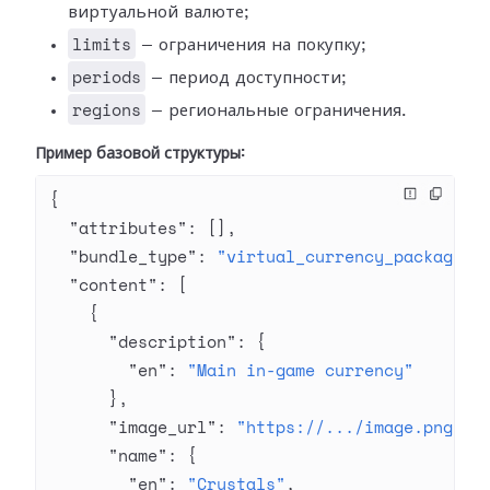
виртуальной валюте;
limits
— ограничения на покупку;
periods
— период доступности;
regions
— региональные ограничения.
Пример базовой структуры:
{
  "attributes"
: [],
  "bundle_type"
: 
"virtual_currency_package"
,
  "content"
: [
    {
      "description"
: {
        "en"
: 
"Main in-game currency"
      },
      "image_url"
: 
"https://.../image.png"
,
      "name"
: {
        "en"
: 
"Crystals"
,