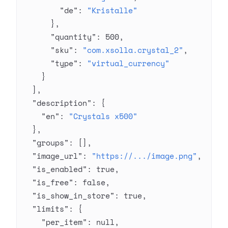
        "de"
: 
"Kristalle"
      },
      "quantity"
: 
500
,
      "sku"
: 
"com.xsolla.crystal_2"
,
      "type"
: 
"virtual_currency"
    }
  ],
  "description"
: {
    "en"
: 
"Crystals x500"
  },
  "groups"
: [],
  "image_url"
: 
"https://.../image.png"
,
  "is_enabled"
: 
true
,
  "is_free"
: 
false
,
  "is_show_in_store"
: 
true
,
  "limits"
: {
    "per_item"
: 
null
,