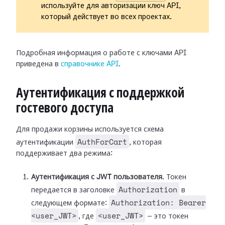
используйте для авторизации ключ API,
который действует во всех проектах.
Подробная информация о работе с ключами API
приведена в
справочнике API
.
Аутентификация с поддержкой
гостевого доступа
Для продажи корзины используется схема
AuthForCart
аутентификации
, которая
поддерживает два режима:
Аутентификация с JWT пользователя.
Токен
Authorization
передается в заголовке
в
Authorization: Bearer
следующем формате:
<user_JWT>
<user_JWT>
, где
— это токен