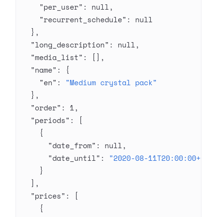
    "per_user"
: 
null
,
    "recurrent_schedule"
: 
null
  },
  "long_description"
: 
null
,
  "media_list"
: [],
  "name"
: {
    "en"
: 
"Medium crystal pack"
  },
  "order"
: 
1
,
  "periods"
: [
    {
      "date_from"
: 
null
,
      "date_until"
: 
"2020-08-11T20:00:00+03:
    }
  ],
  "prices"
: [
    {