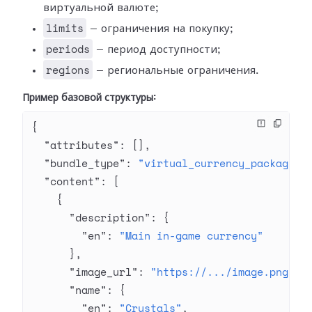
виртуальной валюте;
limits
— ограничения на покупку;
periods
— период доступности;
regions
— региональные ограничения.
Пример базовой структуры:
{
  "attributes"
: [],
  "bundle_type"
: 
"virtual_currency_package"
,
  "content"
: [
    {
      "description"
: {
        "en"
: 
"Main in-game currency"
      },
      "image_url"
: 
"https://.../image.png"
,
      "name"
: {
        "en"
: 
"Crystals"
,