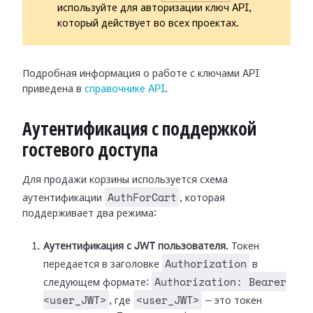
используйте для авторизации ключ API,
который действует во всех проектах.
Подробная информация о работе с ключами API
приведена в
справочнике API
.
Аутентификация с поддержкой
гостевого доступа
Для продажи корзины используется схема
AuthForCart
аутентификации
, которая
поддерживает два режима:
Аутентификация с JWT пользователя.
Токен
Authorization
передается в заголовке
в
Authorization: Bearer
следующем формате:
<user_JWT>
<user_JWT>
, где
— это токен