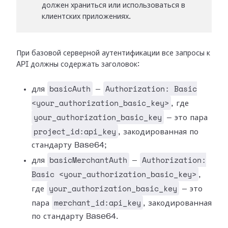
должен храниться или использоваться в
клиентских приложениях.
При базовой серверной аутентификации все запросы к
API должны содержать заголовок:
basicAuth
Authorization: Basic
для
—
<your_authorization_basic_key>
, где
your_authorization_basic_key
— это пара
project_id:api_key
, закодированная по
стандарту Base64;
basicMerchantAuth
Authorization:
для
—
Basic <your_authorization_basic_key>
,
your_authorization_basic_key
где
— это
merchant_id:api_key
пара
, закодированная
по стандарту Base64.