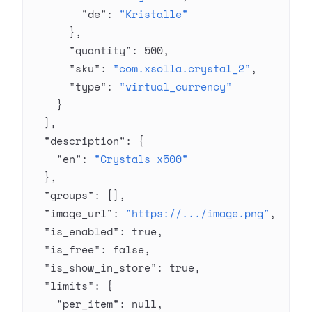
        "de"
: 
"Kristalle"
      },
      "quantity"
: 
500
,
      "sku"
: 
"com.xsolla.crystal_2"
,
      "type"
: 
"virtual_currency"
    }
  ],
  "description"
: {
    "en"
: 
"Crystals x500"
  },
  "groups"
: [],
  "image_url"
: 
"https://.../image.png"
,
  "is_enabled"
: 
true
,
  "is_free"
: 
false
,
  "is_show_in_store"
: 
true
,
  "limits"
: {
    "per_item"
: 
null
,