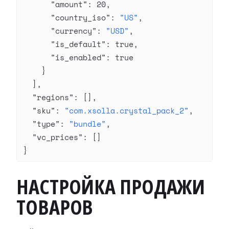
      "amount"
: 
20
,
      "country_iso"
: 
"US"
,
      "currency"
: 
"USD"
,
      "is_default"
: 
true
,
      "is_enabled"
: 
true
    }
  ],
  "regions"
: [],
  "sku"
: 
"com.xsolla.crystal_pack_2"
,
  "type"
: 
"bundle"
,
  "vc_prices"
: []
}
НАСТРОЙКА ПРОДАЖИ
ТОВАРОВ