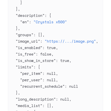
    }
  ],
  "description"
: {
    "en"
: 
"Crystals x500"
  },
  "groups"
: [],
  "image_url"
: 
"https://.../image.png"
,
  "is_enabled"
: 
true
,
  "is_free"
: 
false
,
  "is_show_in_store"
: 
true
,
  "limits"
: {
    "per_item"
: 
null
,
    "per_user"
: 
null
,
    "recurrent_schedule"
: 
null
  },
  "long_description"
: 
null
,
  "media_list"
: [],