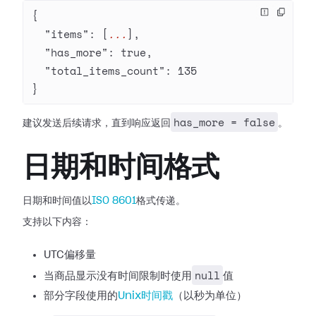
{
  "items"
: [
...
],
  "has_more"
: 
true
,
  "total_items_count"
: 
135
}
has_more = false
建议发送后续请求，直到响应返回
。
日期和时间格式
日期和时间值以
ISO 8601
格式传递。
支持以下内容：
UTC偏移量
null
当商品显示没有时间限制时使用
值
部分字段使用的
Unix时间戳
（以秒为单位）