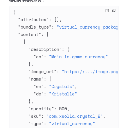
核心实体结构示例：
{
  "attributes"
: [],
  "bundle_type"
: 
"virtual_currency_package"
,
  "content"
: [
    {
      "description"
: {
        "en"
: 
"Main in-game currency"
      },
      "image_url"
: 
"https://.../image.png"
,
      "name"
: {
        "en"
: 
"Crystals"
,
        "de"
: 
"Kristalle"
      },
      "quantity"
: 
500
,
      "sku"
: 
"com.xsolla.crystal_2"
,
      "type"
: 
"virtual_currency"