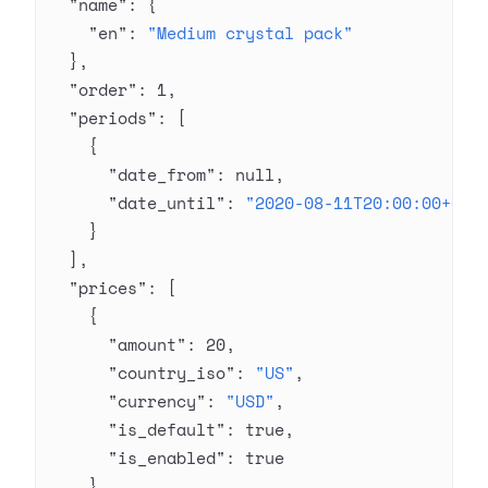
  "name"
: {
    "en"
: 
"Medium crystal pack"
  },
  "order"
: 
1
,
  "periods"
: [
    {
      "date_from"
: 
null
,
      "date_until"
: 
"2020-08-11T20:00:00+03:
    }
  ],
  "prices"
: [
    {
      "amount"
: 
20
,
      "country_iso"
: 
"US"
,
      "currency"
: 
"USD"
,
      "is_default"
: 
true
,
      "is_enabled"
: 
true
    }