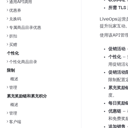
通用API调用
所需 TLS
优惠券
兑换码
LiveOps
提升玩家互动
专属商品目录优惠
使用该API管
折扣
买赠
促销活动
个性化
个性化
—
个性化商品目录
用促销活
限制
促销活动
概述
限制配置
管理
累充奖励
度。
累充奖励链和累充积分
每日奖励
概述
优惠链
—
管理
和免费奖
客户端
追加销售