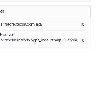
务器
ps://store.xsolla.com/api/
k server
ps://xsolla.redocly.app/_mock/zh/api/liveops/