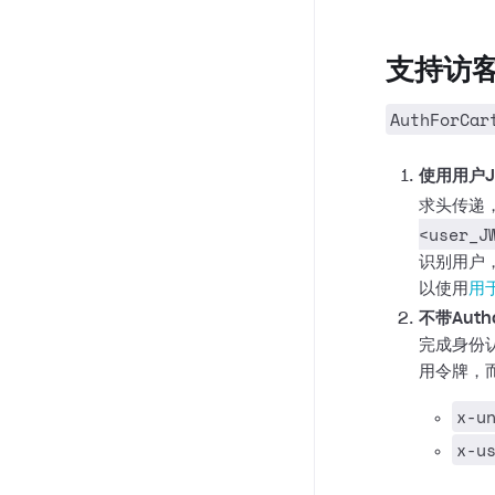
支持访
AuthForCar
使用用户
求头传递
<user_J
识别用户
以使用
用
不带Auth
完成身份
用令牌，
x-u
x-u