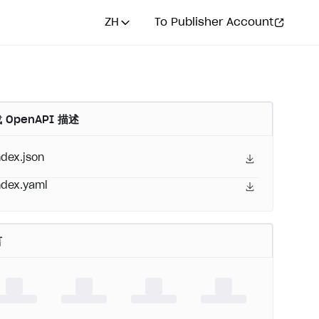
ZH
To Publisher Account
 OpenAPI 描述
ndex.json
ndex.yaml
言