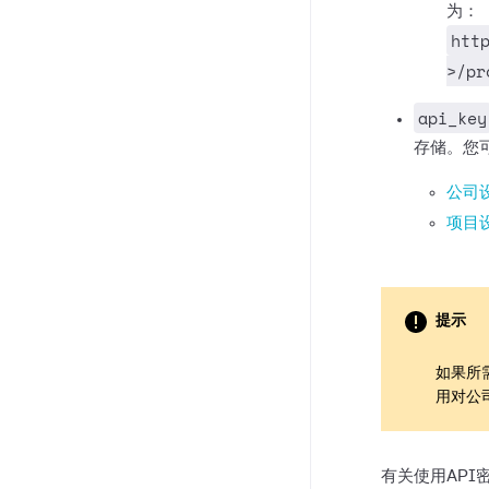
为：
htt
>/pr
api_key
存储。您
公司设
项目设
提示
如果所
用对公
有关使用API