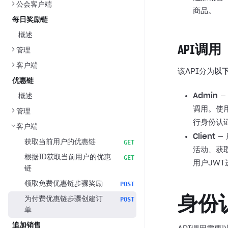
公会客户端
商品。
每日奖励链
概述
API调用
管理
客户端
该API分为
以
优惠链
Admin
—
概述
调用。使
管理
行身份认
客户端
Client
—
获取当前用户的优惠链
GET
活动、获
根据ID获取当前用户的优惠
GET
用户JW
链
领取免费优惠链步骤奖励
POST
身份
为付费优惠链步骤创建订
POST
单
追加销售