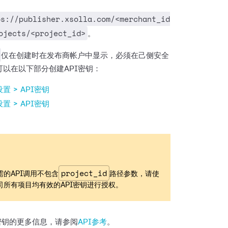
ps://publisher.xsolla.com/<merchant_id
ojects/<project_id>
。
仅在创建时在发布商帐户中显示，必须在己侧安全
可以在以下部分创建API密钥：
置 > API密钥
置 > API密钥
project_id
需的API调用不包含
路径参数，请使
司所有项目均有效的API密钥进行授权。
密钥的更多信息，请参阅
API参考
。