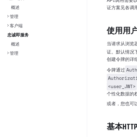
API调用需
概述
证方案见各调
管理
客户端
使用用户
忠诚即服务
当请求从浏览
概述
证。默认情况
管理
创建令牌的详
Aut
令牌通过
Authorizat
<user_JWT>
个性化数据的
或者，您也可
基本HT