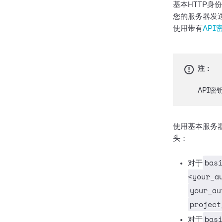
基本HTTP身
您的服务器发
使用带有
API
注：
API
使用基本服务
头：
bas
对于
<your_a
your_au
project
bas
对于