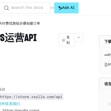
Search the docs
Ask AI
or
为付费优惠链步骤创建订单
OPS运营API
复
下载
制
)
i
i
语
0.0
https://store.xsolla.com/api
邮件联系我们
：
https://xsolla.com/