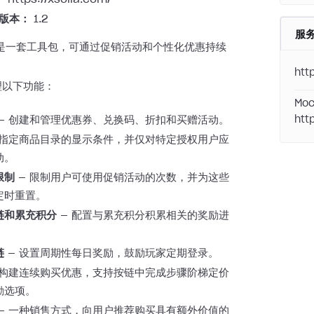
 版本：
1.2
服
运营是一套工具包，可通过促销活动和个性化优惠持续
。
htt
理以下功能：
Moc
— 创建和管理优惠券、兑换码、折扣和买赠活动。
htt
 指定商品目录的显示条件，并仅对特定授权用户应
动。
限制
— 限制用户可使用促销活动的次数，并为这些
定时重置。
链和累充积分
— 配置与累充积分积累相关的奖励进
链
— 设置周期性每日奖励，鼓励玩家定期登录。
 构建连续购买优惠，支持按链中完成步骤阶梯定价
励选项。
— 一种销售方式，向用户推荐购买具有额外价值的