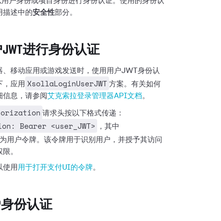
要以用户身份或项目身份进行身份认证。使用的身份认
用描述中的
安全性
部分。
JWT进行身份认证
器、移动应用或游戏发送时，使用用户JWT身份认
XsollaLoginUserJWT
下，应用
方案。有关如何
细信息，请参阅
艾克索拉登录管理器API文档
。
horization
请求头按以下格式传递：
ion: Bearer <user_JWT>
，其中
为用户令牌。该令牌用于识别用户，并授予其访问
权限。
以使用
用于打开支付UI的令牌
。
TP身份认证