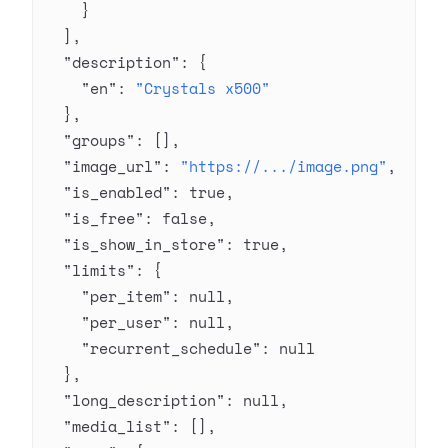
    }
  ],
  "description"
: {
    "en"
: 
"Crystals x500"
  },
  "groups"
: [],
  "image_url"
: 
"https://.../image.png"
,
  "is_enabled"
: 
true
,
  "is_free"
: 
false
,
  "is_show_in_store"
: 
true
,
  "limits"
: {
    "per_item"
: 
null
,
    "per_user"
: 
null
,
    "recurrent_schedule"
: 
null
  },
  "long_description"
: 
null
,
  "media_list"
: [],