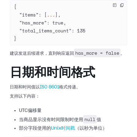
{
  "items"
: [
...
],
  "has_more"
: 
true
,
  "total_items_count"
: 
135
}
has_more = false
建议发送后续请求，直到响应返回
。
日期和时间格式
日期和时间值以
ISO 8601
格式传递。
支持以下内容：
UTC偏移量
null
当商品显示没有时间限制时使用
值
部分字段使用的
Unix时间戳
（以秒为单位）