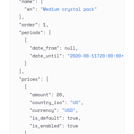
  "name"
: {
    "en"
: 
"Medium crystal pack"
  },
  "order"
: 
1
,
  "periods"
: [
    {
      "date_from"
: 
null
,
      "date_until"
: 
"2020-08-11T20:00:00+03:
    }
  ],
  "prices"
: [
    {
      "amount"
: 
20
,
      "country_iso"
: 
"US"
,
      "currency"
: 
"USD"
,
      "is_default"
: 
true
,
      "is_enabled"
: 
true
    }