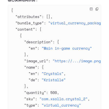
核心实体结构示例：
{
  "attributes"
: [],
  "bundle_type"
: 
"virtual_currency_package"
,
  "content"
: [
    {
      "description"
: {
        "en"
: 
"Main in-game currency"
      },
      "image_url"
: 
"https://.../image.png"
,
      "name"
: {
        "en"
: 
"Crystals"
,
        "de"
: 
"Kristalle"
      },
      "quantity"
: 
500
,
      "sku"
: 
"com.xsolla.crystal_2"
,
      "type"
: 
"virtual_currency"