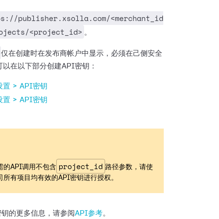
ps://publisher.xsolla.com/<merchant_id
ojects/<project_id>
。
仅在创建时在发布商帐户中显示，必须在己侧安全
可以在以下部分创建API密钥：
置 > API密钥
置 > API密钥
project_id
需的API调用不包含
路径参数，请使
司所有项目均有效的API密钥进行授权。
密钥的更多信息，请参阅
API参考
。