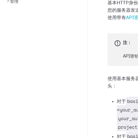
管理
基本HTTP身
您的服务器发
使用带有
API
注：
API
使用基本服务
头：
bas
对于
<your_a
your_au
project
bas
对于