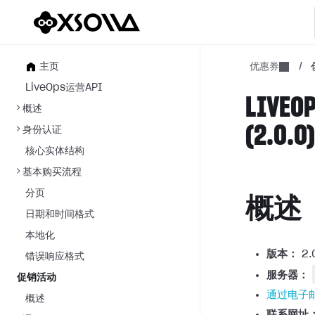
主页
优惠券
/
LiveOps运营API
LIVE
概述
(2.0.0
身份认证
核心实体结构
基本购买流程
分页
概述
日期和时间格式
本地化
版本：
2.
错误响应格式
服务器：
促销活动
通过电子
概述
联系网址