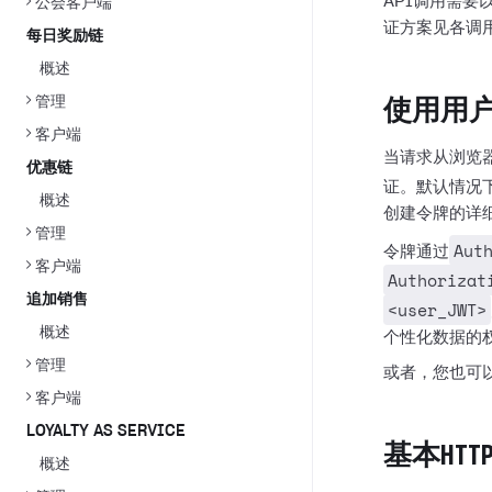
API调用需
公会客户端
证方案见各调
每日奖励链
概述
管理
使用用户
客户端
当请求从浏览
优惠链
证。默认情况
概述
创建令牌的详
管理
Aut
令牌通过
客户端
Authorizat
追加销售
<user_JWT>
概述
个性化数据的
管理
或者，您也可
客户端
LOYALTY AS SERVICE
基本HT
概述