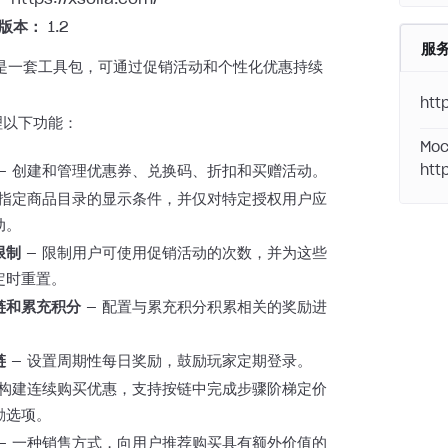
 版本：
1.2
服
运营是一套工具包，可通过促销活动和个性化优惠持续
。
htt
理以下功能：
Moc
— 创建和管理优惠券、兑换码、折扣和买赠活动。
htt
 指定商品目录的显示条件，并仅对特定授权用户应
动。
限制
— 限制用户可使用促销活动的次数，并为这些
定时重置。
链和累充积分
— 配置与累充积分积累相关的奖励进
链
— 设置周期性每日奖励，鼓励玩家定期登录。
 构建连续购买优惠，支持按链中完成步骤阶梯定价
励选项。
— 一种销售方式，向用户推荐购买具有额外价值的