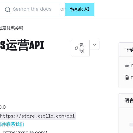
Search the docs
Ask AI
or
创建优惠券码
OPS运营API
复
下载
制
)
i
i
语
0.0
https://store.xsolla.com/api
邮件联系我们
：
https://xsolla.com/