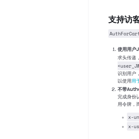
支持访
AuthForCar
使用用户
求头传递
<user_J
识别用户
以使用
用
不带Auth
完成身份
用令牌，
x-u
x-u