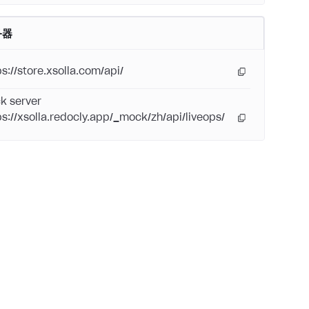
务器
ps://store.xsolla.com/api/
k server
ps://xsolla.redocly.app/_mock/zh/api/liveops/