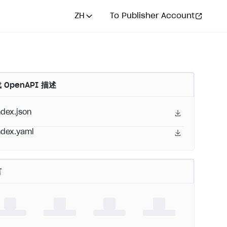
ZH
To Publisher Account
 OpenAPI 描述
ndex.json
ndex.yaml
言