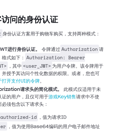
客访问的身份认证
t
身份认证方案用于购物车购买，支持两种模式：
Authorization
JWT进行身份认证。
令牌通过
请
Authorization: Bearer
，格式如下：
WT>
<user_JWT>
，其中
为用户令牌。该令牌用于
，并授予其访问个性化数据的权限。或者，您也可
于打开支付UI的令牌
。
orization请求头的简化模式。
此模式仅适用于未
认证的用户，且仅可用于
游戏Key销售
请求中不使
而必须包含以下请求头：
nauthorized-id
，值为请求ID
ser
，值为使用Base64编码的用户电子邮件地址