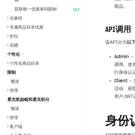
制
商品。
获取唯一优惠券码限制
GET
兑换码
专属商品目录优惠
API调用
折扣
该API分为
以
买赠
个性化
Admin
—
个性化商品目录
调用。使
行身份认
限制
Client
—
概述
活动、获
管理
用户JW
累充奖励链和累充积分
概述
身份
管理
客户端