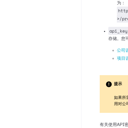
为：
htt
>/pr
api_key
存储。您
公司设
项目设
提示
如果所
用对公
有关使用API