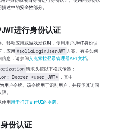
要以用户身份或项目身份进行身份认证。使用的身份认
用描述中的
安全性
部分。
JWT进行身份认证
器、移动应用或游戏发送时，使用用户JWT身份认
XsollaLoginUserJWT
下，应用
方案。有关如何
细信息，请参阅
艾克索拉登录管理器API文档
。
horization
请求头按以下格式传递：
ion: Bearer <user_JWT>
，其中
为用户令牌。该令牌用于识别用户，并授予其访问
权限。
以使用
用于打开支付UI的令牌
。
TP身份认证