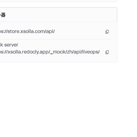
务器
ps://store.xsolla.com/api/
k server
ps://xsolla.redocly.app/_mock/zh/api/liveops/