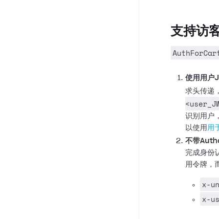
支持访
AuthForCar
使用用户
求头传递
<user_J
识别用户
以使用
用
不带Auth
完成身份
用令牌，
x-u
x-u