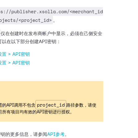
ps://publisher.xsolla.com/<merchant_id
ojects/<project_id>
。
仅在创建时在发布商帐户中显示，必须在己侧安全
可以在以下部分创建API密钥：
置 > API密钥
置 > API密钥
project_id
需的API调用不包含
路径参数，请使
司所有项目均有效的API密钥进行授权。
密钥的更多信息，请参阅
API参考
。