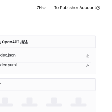
ZH
To Publisher Account
 OpenAPI 描述
ndex.json
ndex.yaml
言