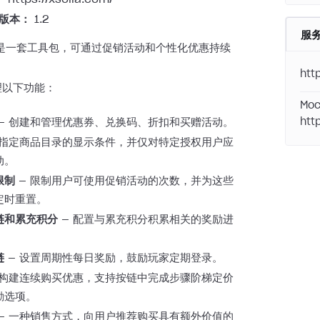
 版本：
1.2
服
运营是一套工具包，可通过促销活动和个性化优惠持续
。
htt
理以下功能：
Moc
— 创建和管理优惠券、兑换码、折扣和买赠活动。
htt
 指定商品目录的显示条件，并仅对特定授权用户应
动。
限制
— 限制用户可使用促销活动的次数，并为这些
定时重置。
链和累充积分
— 配置与累充积分积累相关的奖励进
链
— 设置周期性每日奖励，鼓励玩家定期登录。
 构建连续购买优惠，支持按链中完成步骤阶梯定价
励选项。
— 一种销售方式，向用户推荐购买具有额外价值的