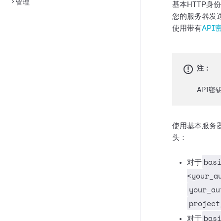
管理
基本HTTP身
您的服务器发
使用带有
API
注：
API
使用基本服务
头：
bas
对于
<your_a
your_au
project
bas
对于