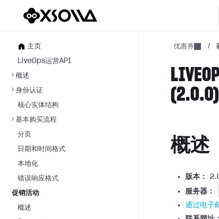
主页
优惠券
/
LiveOps运营API
LIVE
概述
(2.0.0
身份认证
核心实体结构
基本购买流程
分页
概述
日期和时间格式
本地化
版本：
2.
错误响应格式
服务器：
促销活动
通过电子
概述
联系网址