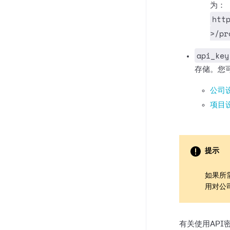
为：
htt
>/pr
api_key
存储。您
公司设
项目设
提示
如果所
用对公
有关使用API