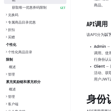
制
商品。
获取唯一优惠券码限制
GET
兑换码
专属商品目录优惠
API调用
折扣
该API分为
以
买赠
个性化
Admin
—
个性化商品目录
调用。使
行身份认
限制
Client
—
概述
活动、获
管理
用户JW
累充奖励链和累充积分
概述
身份
管理
客户端