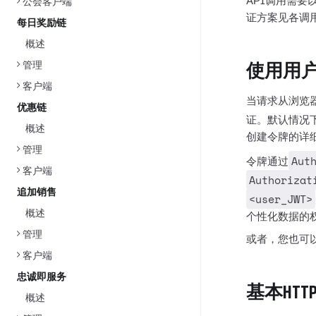
API调用需
公会客户端
证方案见各调
每日奖励链
概述
管理
使用用户
客户端
当请求从浏览
优惠链
证。默认情况
概述
创建令牌的详
管理
Aut
令牌通过
客户端
Authorizat
追加销售
<user_JWT>
概述
个性化数据的
管理
或者，您也可
客户端
忠诚即服务
基本HT
概述