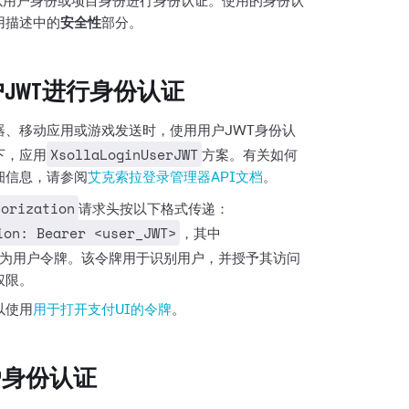
要以用户身份或项目身份进行身份认证。使用的身份认
用描述中的
安全性
部分。
JWT进行身份认证
器、移动应用或游戏发送时，使用用户JWT身份认
XsollaLoginUserJWT
下，应用
方案。有关如何
细信息，请参阅
艾克索拉登录管理器API文档
。
horization
请求头按以下格式传递：
ion: Bearer <user_JWT>
，其中
为用户令牌。该令牌用于识别用户，并授予其访问
权限。
以使用
用于打开支付UI的令牌
。
TP身份认证