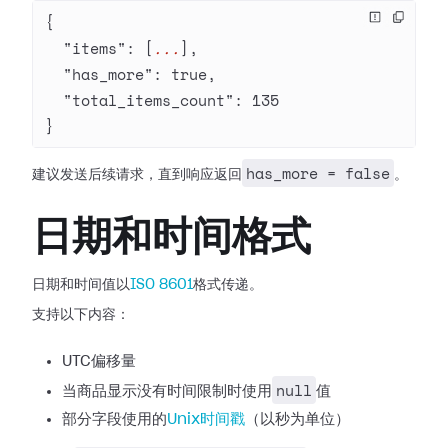
{
  "items"
: [
...
],
  "has_more"
: 
true
,
  "total_items_count"
: 
135
}
has_more = false
建议发送后续请求，直到响应返回
。
日期和时间格式
日期和时间值以
ISO 8601
格式传递。
支持以下内容：
UTC偏移量
null
当商品显示没有时间限制时使用
值
部分字段使用的
Unix时间戳
（以秒为单位）