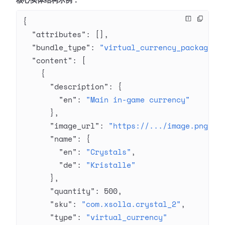
核心实体结构示例：
{
  "attributes"
: [],
  "bundle_type"
: 
"virtual_currency_package"
,
  "content"
: [
    {
      "description"
: {
        "en"
: 
"Main in-game currency"
      },
      "image_url"
: 
"https://.../image.png"
,
      "name"
: {
        "en"
: 
"Crystals"
,
        "de"
: 
"Kristalle"
      },
      "quantity"
: 
500
,
      "sku"
: 
"com.xsolla.crystal_2"
,
      "type"
: 
"virtual_currency"