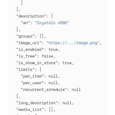
    }
  ],
  "description"
: {
    "en"
: 
"Crystals x500"
  },
  "groups"
: [],
  "image_url"
: 
"https://.../image.png"
,
  "is_enabled"
: 
true
,
  "is_free"
: 
false
,
  "is_show_in_store"
: 
true
,
  "limits"
: {
    "per_item"
: 
null
,
    "per_user"
: 
null
,
    "recurrent_schedule"
: 
null
  },
  "long_description"
: 
null
,
  "media_list"
: [],