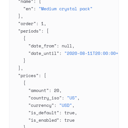
  "name"
: {
    "en"
: 
"Medium crystal pack"
  },
  "order"
: 
1
,
  "periods"
: [
    {
      "date_from"
: 
null
,
      "date_until"
: 
"2020-08-11T20:00:00+03:
    }
  ],
  "prices"
: [
    {
      "amount"
: 
20
,
      "country_iso"
: 
"US"
,
      "currency"
: 
"USD"
,
      "is_default"
: 
true
,
      "is_enabled"
: 
true
    }