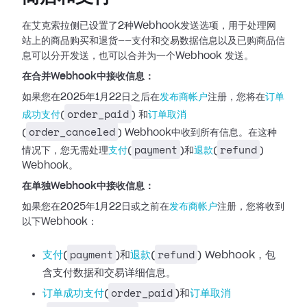
在艾克索拉侧已设置了2种Webhook发送选项，用于处理网
站上的商品购买和退货——支付和交易数据信息以及已购商品信
息可以分开发送，也可以合并为一个Webhook
发送。
在合并Webhook中接收信息：
如果您在2025年1月22日之后在
发布商帐户
注册，您将在
订单
order_paid
成功支付
(
)
和
订单取消
order_canceled
(
)
Webhook中收到所有信息。在这种
payment
refund
情况下，您无需处理
支付
(
)和
退款
(
)
Webhook。
在单独Webhook中接收信息：
如果您在2025年1月22日或之前在
发布商帐户
注册，您将收到
以下Webhook：
payment
refund
支付
(
)和
退款
(
) Webhook，包
含支付数据和交易详细信息。
order_paid
订单成功支付
(
)和
订单取消