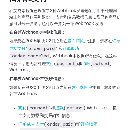
在艾克索拉侧已设置了2种Webhook发送选项，用于处理网
站上的商品购买和退货——支付和交易数据信息以及已购商品信
息可以分开发送，也可以合并为一个Webhook
发送。
在合并Webhook中接收信息：
如果您在2025年1月22日之后在
发布商帐户
注册，您将在
订单
order_paid
成功支付
(
)
和
订单取消
order_canceled
(
)
Webhook中收到所有信息。在这种
payment
refund
情况下，您无需处理
支付
(
)和
退款
(
)
Webhook。
在单独Webhook中接收信息：
如果您在2025年1月22日或之前在
发布商帐户
注册，您将收到
以下Webhook：
payment
refund
支付
(
)和
退款
(
) Webhook，包
含支付数据和交易详细信息。
order_paid
订单成功支付
(
)和
订单取消