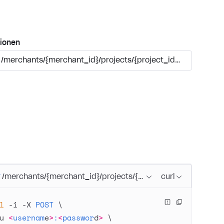
ionen
/merchants/{merchant_id}/projects/{project_id}/payments/{
T
/merchants/{merchant_id}/projects/{project_id}/payments/
curl
l
 -i
 -X
 POST
 \
u
 <
usernam
e
>
:
<
passwor
d
>
 \