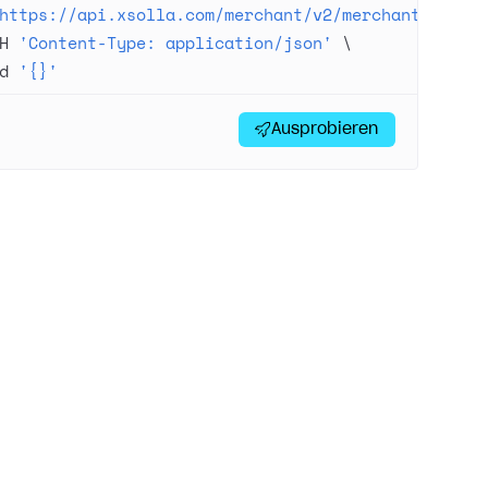
https://api.xsolla.com/merchant/v2/merchants/{mer
H
 'Content-Type: application/json'
 \
d
 '{}'
Ausprobieren