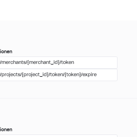
ionen
/merchants/{merchant_id}/token
/projects/{project_id}/token/{token}/expire
ionen