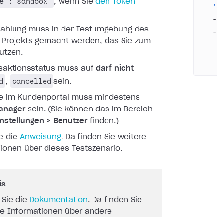
e":"sandbox"
, wenn Sie
den Token
  '
.
  -
zahlung muss in der Testumgebung des
  -
 Projekts gemacht werden,
das Sie zum
utzen.
saktionsstatus muss auf
darf nicht
d
cancelled
,
sein.
le im Kundenportal muss mindestens
anager
sein. (Sie können
das im Bereich
nstellungen > Benutzer
finden.)
e die
Anweisung
. Da
finden Sie weitere
ionen über dieses Testszenario.
is
 Sie die
Dokumentation
. Da finden Sie
re Informationen über andere