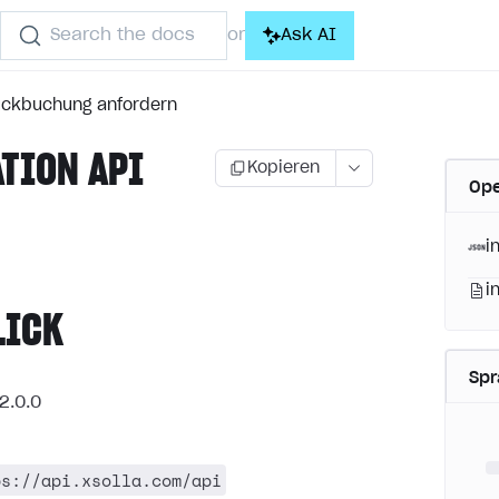
Search the docs
Ask AI
or
ckbuchung anfordern
ATION API
Kopieren
Ope
i
i
LICK
Sp
2.0.0
ps://api.xsolla.com/api