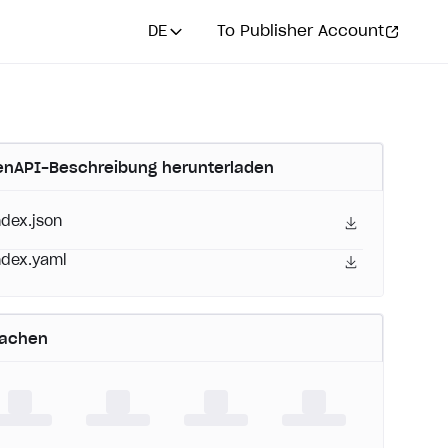
DE
To Publisher Account
nAPI-Beschreibung herunterladen
ndex.json
ndex.yaml
rachen