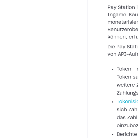
Pay Station
Ingame-Käuf
monetarisier
Benutzerobe
können, erfa
Die Pay Sta
von API-Auf
Token – 
Token sa
weitere 
Zahlungs
Tokenisi
sich Zah
das Zahl
einzubez
Berichte