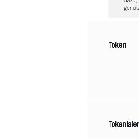
dazu, 
genutz
Token
Tokenisie