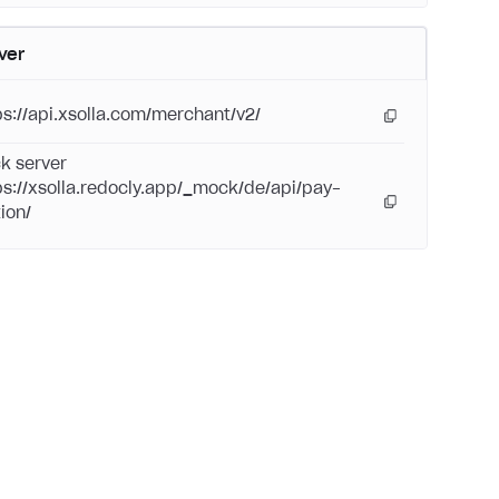
ver
ps://api.xsolla.com/merchant/v2/
k server
ps://xsolla.redocly.app/_mock/de/api/pay-
ion/