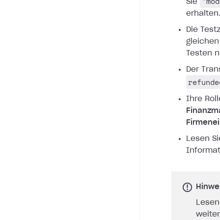
"mod
Sie
erhalten
Die Test
gleichen
Testen n
Der Tran
refunde
Ihre Rol
Finanzm
Firmenei
Lesen Si
Informat
Hinwe
Lesen
weite