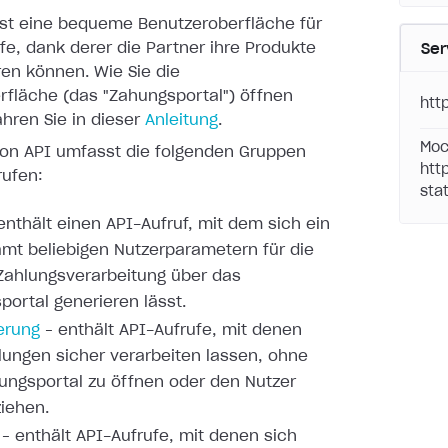
 ist eine bequeme Benutzeroberfläche für
e, dank derer
die Partner ihre Produkte
Ser
en können. Wie Sie die
rfläche
(das "Zahungsportal") öffnen
htt
hren Sie in dieser
Anleitung
.
Moc
tion API umfasst die folgenden Gruppen
htt
rufen:
stat
enthält einen API-Aufruf, mit dem sich ein
mt beliebigen
Nutzerparametern für die
Zahlungsverarbeitung über das
portal
generieren lässt.
erung
– enthält API-Aufrufe,
mit denen
lungen sicher verarbeiten lassen, ohne
ungsportal zu
öffnen oder den Nutzer
iehen.
 – enthält API-Aufrufe, mit denen sich