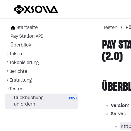
Startseite
Testen
/
Rü
Pay Station API
PAY ST
Überblick
(2.0)
Token
Tokenisierung
Berichte
Erstattung
ÜBERB
Testen
Rückbuchung
POST
anfordern
Version:
Server
:
htt