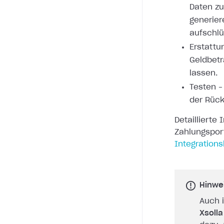
Daten zu
generie
aufschlü
Erstattu
Geldbetr
lassen.
Testen –
der Rüc
Detaillierte
Zahlungsport
Integrations
Hinwe
Auch 
Xsoll