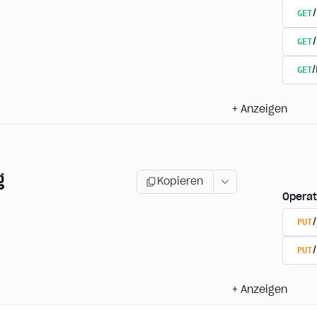
GET
GET
GET
+
Anzeigen
g
Kopieren
Operat
PUT
PUT
+
Anzeigen