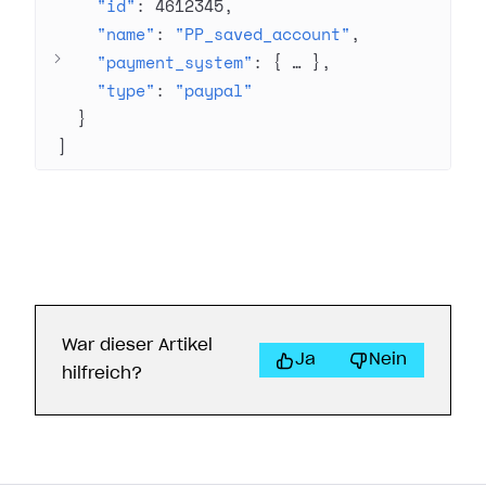
"id"
: 
4612345
"name"
: 
"PP_saved_account"
"payment_system"
: 
{
 … 
}
"type"
: 
"paypal"
}
]
War dieser Artikel
Ja
Nein
hilfreich?