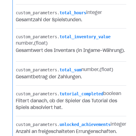
custom_parameters.​
total_hours
integer
Gesamtzahl der Spielstunden.
custom_parameters.​
total_inventory_value
number
(float)
Gesamtwert des Inventars (in Ingame-Währung).
custom_parameters.​
total_sum
number
(float)
Gesamtbetrag der Zahlungen.
custom_parameters.​
tutorial_completed
boolean
Filtert danach, ob der Spieler das Tutorial des
Spiels absolviert hat.
custom_parameters.​
unlocked_achievements
integer
Anzahl an freigeschalteten Errungenschaften.