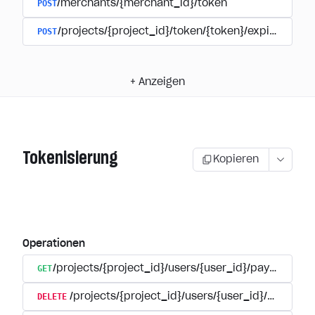
POST
/merchants/{merchant_id}/token
POST
/projects/{project_id}/token/{token}/expire
+
Anzeigen
Tokenisierung
Kopieren
Operationen
GET
/projects/{project_id}/users/{user_id}/payment_a
DELETE
/projects/{project_id}/users/{user_id}/paymen