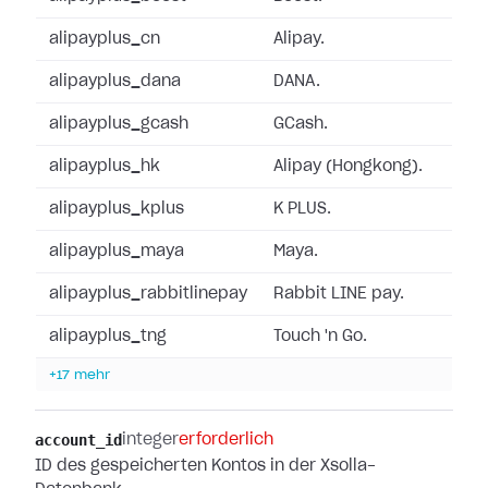
alipayplus_cn
Alipay.
alipayplus_dana
DANA.
alipayplus_gcash
GCash.
alipayplus_hk
Alipay (Hongkong).
alipayplus_kplus
K PLUS.
alipayplus_maya
Maya.
alipayplus_rabbitlinepay
Rabbit LINE pay.
alipayplus_tng
Touch 'n Go.
+17 mehr
account_id
integer
erforderlich
ID des gespeicherten Kontos in der Xsolla-