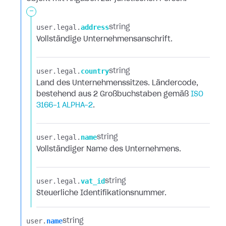
-
user.​
legal.​
address
string
Vollständige Unternehmensanschrift.
user.​
legal.​
country
string
Land des Unternehmenssitzes. Ländercode,
bestehend aus 2 Großbuchstaben gemäß
ISO
3166-1 ALPHA-2
.
user.​
legal.​
name
string
Vollständiger Name des Unternehmens.
user.​
legal.​
vat_id
string
Steuerliche Identifikationsnummer.
user.​
name
string