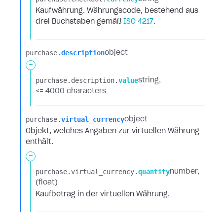
Kaufwährung. Währungscode, bestehend aus
drei Buchstaben gemäß
ISO 4217
.
purchase.​
description
object
-
purchase.​
description.​
value
string
<= 4000 characters
purchase.​
virtual_currency
object
Objekt, welches Angaben zur virtuellen Währung
enthält.
-
purchase.​
virtual_currency.​
quantity
number
(float)
Kaufbetrag in der virtuellen Währung.