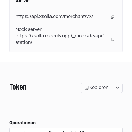
Server
https://api.xsolla.com/merchant/v2/
Mock server
https://xsolla.redocly.app/_mock/de/api/pay-
station/
Token
Kopieren
Operationen