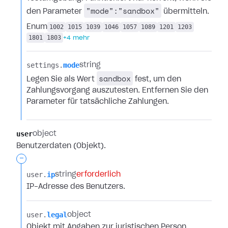
"mode":"sandbox"
den Parameter
übermitteln.
Enum
1002
1015
1039
1046
1057
1089
1201
1203
1801
1803
+4 mehr
settings.​
mode
string
sandbox
Legen Sie als Wert
fest, um den
Zahlungsvorgang auszutesten. Entfernen Sie den
Parameter für tatsächliche Zahlungen.
user
object
Benutzerdaten (Objekt).
-
user.​
ip
string
erforderlich
IP-Adresse des Benutzers.
user.​
legal
object
Objekt mit Angaben zur juristischen Person.