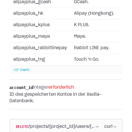
alipayplus_gcash
GCash.
alipayplus_hk
Alipay (Hongkong).
alipayplus_kplus
K PLUS.
alipayplus_maya
Maya.
alipayplus_rabbitlinepay
Rabbit LINE pay.
alipayplus_tng
Touch 'n Go.
+17 mehr
account_id
integer
erforderlich
ID des gespeicherten Kontos in der Xsolla-
Datenbank.
DELETE
/projects/{project_id}/users/{user_id}/payment
curl