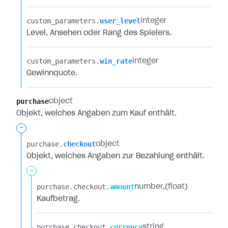
custom_parameters.​
user_level
integer
Level, Ansehen oder Rang des Spielers.
custom_parameters.​
win_rate
integer
Gewinnquote.
purchase
object
Objekt, welches Angaben zum Kauf enthält.
-
purchase.​
checkout
object
Objekt, welches Angaben zur Bezahlung enthält.
-
purchase.​
checkout.​
amount
number
(float)
Kaufbetrag.
purchase.​
checkout.​
currency
string