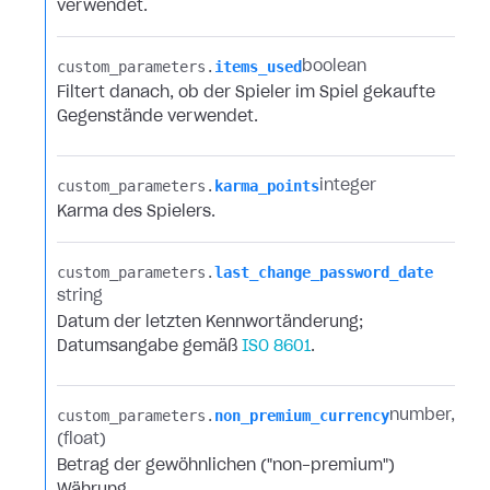
verwendet.
custom_parameters.​
items_used
boolean
Filtert danach, ob der Spieler im Spiel gekaufte
Gegenstände verwendet.
custom_parameters.​
karma_points
integer
Karma des Spielers.
custom_parameters.​
last_change_password_date
string
Datum der letzten Kennwortänderung;
Datumsangabe gemäß
ISO 8601
.
custom_parameters.​
non_premium_currency
number
(float)
Betrag der gewöhnlichen ("non-premium")