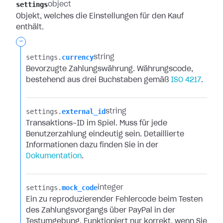
settings
object
Objekt, welches die Einstellungen für den Kauf
enthält.
-
settings.​
currency
string
Bevorzugte Zahlungswährung. Währungscode,
bestehend aus drei Buchstaben gemäß
ISO 4217
.
settings.​
external_id
string
Transaktions-ID im Spiel. Muss für jede
Benutzerzahlung eindeutig sein. Detaillierte
Informationen dazu finden Sie in der
Dokumentation
.
settings.​
mock_code
integer
Ein zu reproduzierender Fehlercode beim Testen
des Zahlungsvorgangs über PayPal in der
Testumgebung. Funktioniert nur korrekt, wenn Sie