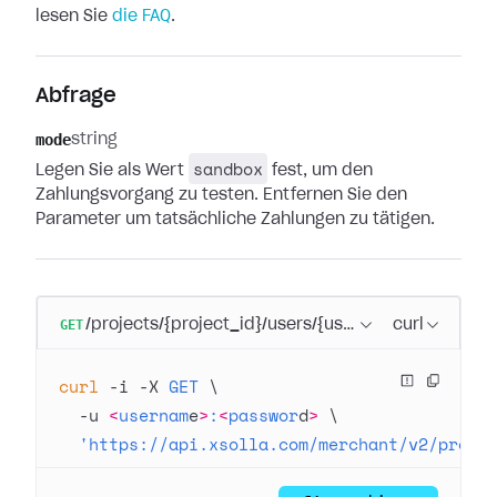
lesen Sie
die FAQ
.
Abfrage
mode
string
sandbox
Legen Sie als Wert
fest, um den
Zahlungsvorgang zu testen. Entfernen Sie den
Parameter um tatsächliche Zahlungen zu tätigen.
GET
/projects/{project_id}/users/{user_id}/payment_a
curl
curl
 -i
 -X
 GET
 \
  -u
 <
usernam
e
>
:
<
passwor
d
>
 \
  'https://api.xsolla.com/merchant/v2/proje