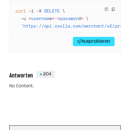
curl
 -i
 -X
 DELETE
 \
  -u
 <
usernam
e
>
:
<
passwor
d
>
 \
  'https://api.xsolla.com/merchant/v2/proje
Ausprobieren
204
Antworten
No Content.