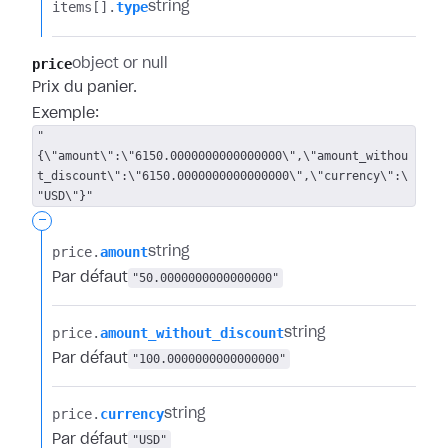
items[].​
type
string
price
object or null
Prix du panier.
Exemple:
"
{\"amount\":\"6150.0000000000000000\",\"amount_withou
t_discount\":\"6150.0000000000000000\",\"currency\":\
"USD\"}"
-
price.​
amount
string
Par défaut
"50.0000000000000000"
price.​
amount_without_discount
string
Par défaut
"100.0000000000000000"
price.​
currency
string
Par défaut
"USD"