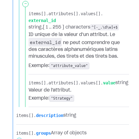
-
items[].​
attributes[].​
values[].​
external_id
string
[ 1 .. 255 ] characters
^[-_.\d\w]+$
ID unique de la valeur d'un attribut. Le
external_id
ne peut comprendre que
des caractères alphanumériques latins
minuscules, des tirets et des tirets bas.
Exemple:
"attribute_value"
items[].​
attributes[].​
values[].​
value
string
Valeur de l'attribut.
Exemple:
"Strategy"
items[].​
description
string
items[].​
groups
Array of objects