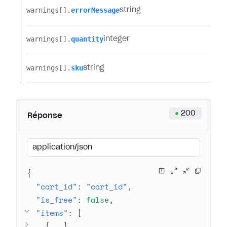
warnings[].​
errorMessage
string
warnings[].​
quantity
integer
warnings[].​
sku
string
200
Réponse
application/json
{
"cart_id"
: 
"cart_id"
"is_free"
: 
false
"items"
: 
[
{
 … 
}