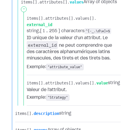
items[].​
attributes[].​
values
Array of objects
-
items[].​
attributes[].​
values[].​
external_id
string
[ 1 .. 255 ] characters
^[-_.\d\w]+$
ID unique de la valeur d'un attribut. Le
external_id
ne peut comprendre que
des caractères alphanumériques latins
minuscules, des tirets et des tirets bas.
Exemple:
"attribute_value"
items[].​
attributes[].​
values[].​
value
string
Valeur de l'attribut.
Exemple:
"Strategy"
items[].​
description
string