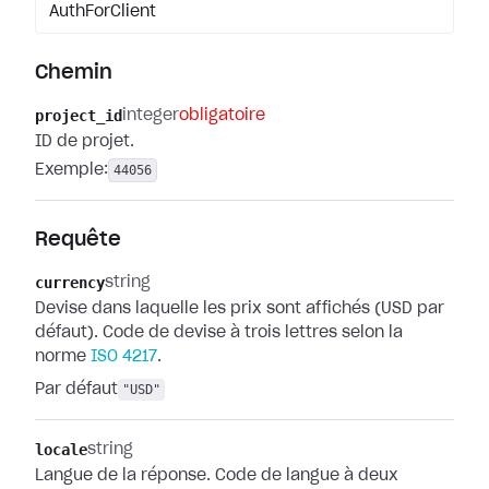
AuthForClient
Chemin
project_id
integer
obligatoire
ID de projet.
Exemple:
44056
Requête
currency
string
Devise dans laquelle les prix sont affichés (USD par
défaut). Code de devise à trois lettres selon la
norme
ISO 4217
.
Par défaut
"USD"
locale
string
Langue de la réponse. Code de langue à deux