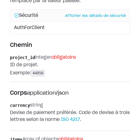
remplacé par la valeur passée.
Sécurité
Afficher les détails de sécurité
AuthForClient
Chemin
project_id
integer
obligatoire
ID de projet.
Exemple:
44056
Corps
application/json
currency
string
Devise de paiement préférée. Code de devise à trois
lettres selon la norme
ISO 4217
.
items
Array of objects
obligatoire