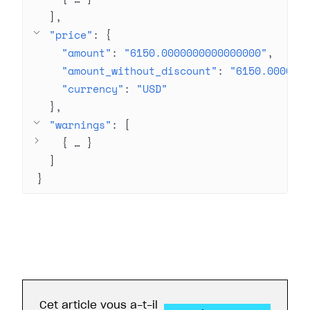
]
"price"
: 
{
"amount"
: 
"6150.0000000000000000"
"amount_without_discount"
: 
"6150.000000
"currency"
: 
"USD"
}
"warnings"
: 
[
{
 … 
}
]
}
Cet article vous a-t-il