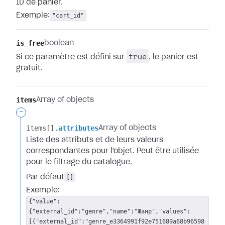
ID de panier.
Exemple:
"cart_id"
is_free
boolean
true
Si ce paramètre est défini sur
, le panier est
gratuit.
items
Array of objects
-
items[].​
attributes
Array of objects
Liste des attributs et de leurs valeurs
correspondantes pour l'objet. Peut être utilisée
pour le filtrage du catalogue.
Par défaut
[]
Exemple:
{"value":
{"external_id":"genre","name":"Жанр","values":
[{"external_id":"genre_e3364991f92e751689a68b96598