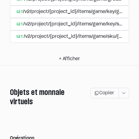
GET
/v2/project/{project_id}/items/game/key/group/{ex
GET
/v2/project/{project_id}/items/game/key/sku/{ite
GET
/v2/project/{project_id}/items/game/sku/{item_sk
+
Afficher
Objets et monnaie
Copier
virtuels
Opérations