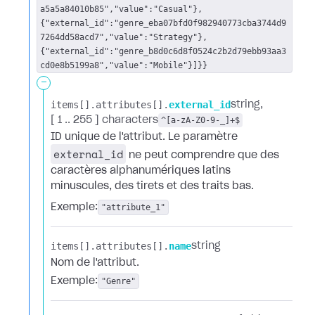
a5a5a84010b85","value":"Casual"},
{"external_id":"genre_eba07bfd0f982940773cba3744d9
7264dd58acd7","value":"Strategy"},
{"external_id":"genre_b8d0c6d8f0524c2b2d79ebb93aa3
cd0e8b5199a8","value":"Mobile"}]}}
-
items[].​
attributes[].​
external_id
string
[ 1 .. 255 ] characters
^[a-zA-Z0-9-_]+$
ID unique de l'attribut. Le paramètre
external_id
ne peut comprendre que des
caractères alphanumériques latins
minuscules, des tirets et des traits bas.
Exemple:
"attribute_1"
items[].​
attributes[].​
name
string
Nom de l'attribut.
Exemple:
"Genre"