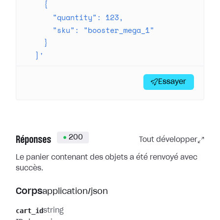
    {
      "quantity": 123,
      "sku": "booster_mega_1"
    }
  ]'
Essayer
200
Réponses
Tout développer
Le panier contenant des objets a été renvoyé avec
succès.
Corps
application/json
cart_id
string