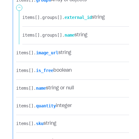
items[].​
groups
Array of objects
-
items[].​
groups[].​
external_id
string
items[].​
groups[].​
name
string
items[].​
image_url
string
items[].​
is_free
boolean
items[].​
name
string or null
items[].​
quantity
integer
items[].​
sku
string