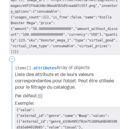
Ups"}],"image_url":"https://cdn.xsolla.net/img/misc/i
mages/e9f2f4a634bc96ea03b5d5ceadd7c55f.png","inventor
y_options":{"consumable":
{"usages_count":1}},"is_free":false,"name":"Xsolla
Booster Mega","price":
{"amount":"50.0000000000000000","amount_without_disco
unt":"100.0000000000000000","currency":"USD"},"quanti
ty":123,"sku":"booster_mega_1","type":"virtual_good",
"virtual_item_type":"consumable","virtual_prices":
[]}]
-
items[].​
attributes
Array of objects
Liste des attributs et de leurs valeurs
correspondantes pour l'objet. Peut être utilisée
pour le filtrage du catalogue.
Par défaut
[]
Exemple:
{"value":
{"external_id":"genre","name":"Жанр","values":
[{"external_id":"genre_e3364991f92e751689a68b96598
a5a5a84010b85","value":"Casual"},