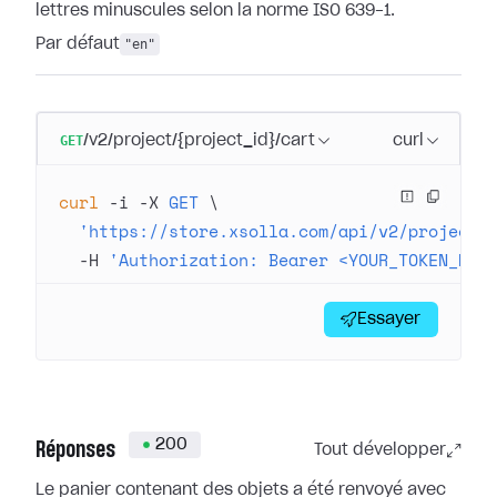
lettres minuscules selon la norme ISO 639-1.
Par défaut
"en"
GET
/v2/project/{project_id}/cart
curl
curl
 -i
 -X
 GET
 \
  'https://store.xsolla.com/api/v2/project/
  -H
 'Authorization: Bearer <YOUR_TOKEN_HER
Essayer
200
Réponses
Tout développer
Le panier contenant des objets a été renvoyé avec