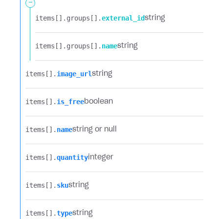
-
items[].​
groups[].​
external_id
string
items[].​
groups[].​
name
string
items[].​
image_url
string
items[].​
is_free
boolean
items[].​
name
string or null
items[].​
quantity
integer
items[].​
sku
string
items[].​
type
string