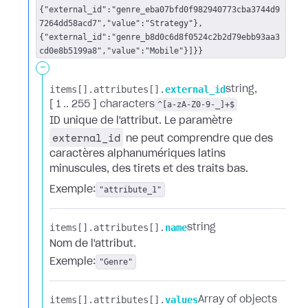
{"external_id":"genre_eba07bfd0f982940773cba3744d9
7264dd58acd7","value":"Strategy"},
{"external_id":"genre_b8d0c6d8f0524c2b2d79ebb93aa3
cd0e8b5199a8","value":"Mobile"}]}}
-
items[].​
attributes[].​
external_id
string
[ 1 .. 255 ] characters
^[a-zA-Z0-9-_]+$
ID unique de l'attribut. Le paramètre
external_id
ne peut comprendre que des
caractères alphanumériques latins
minuscules, des tirets et des traits bas.
Exemple:
"attribute_1"
items[].​
attributes[].​
name
string
Nom de l'attribut.
Exemple:
"Genre"
items[].​
attributes[].​
values
Array of objects