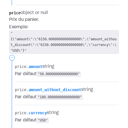
price
object or null
Prix du panier.
Exemple:
"
{\"amount\":\"6150.0000000000000000\",\"amount_withou
t_discount\":\"6150.0000000000000000\",\"currency\":\
"USD\"}"
-
price.​
amount
string
Par défaut
"50.0000000000000000"
price.​
amount_without_discount
string
Par défaut
"100.0000000000000000"
price.​
currency
string
Par défaut
"USD"