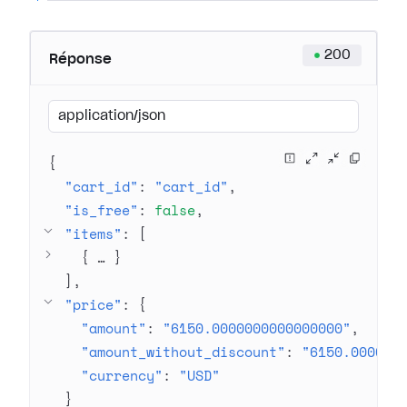
200
Réponse
application/json
{
"cart_id"
: 
"cart_id"
"is_free"
: 
false
"items"
: 
[
{
 … 
}
]
"price"
: 
{
"amount"
: 
"6150.0000000000000000"
"amount_without_discount"
: 
"6150.000000
"currency"
: 
"USD"
}