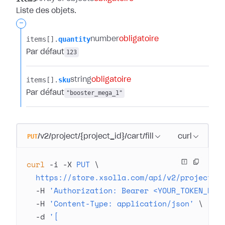
Liste des objets.
-
items[].​
quantity
number
obligatoire
Par défaut
123
items[].​
sku
string
obligatoire
Par défaut
"booster_mega_1"
PUT
/v2/project/{project_id}/cart/fill
curl
curl
 -i
 -X
 PUT
 \
  https://store.xsolla.com/api/v2/project/4
  -H
 'Authorization: Bearer <YOUR_TOKEN_HER
  -H
 'Content-Type: application/json'
 \
  -d
 '[