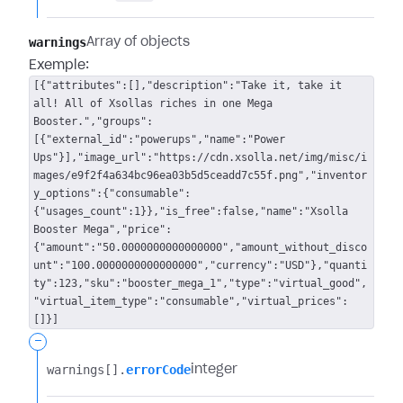
warnings
Array of objects
Exemple:
[{"attributes":[],"description":"Take it, take it
all! All of Xsollas riches in one Mega
Booster.","groups":
[{"external_id":"powerups","name":"Power
Ups"}],"image_url":"https://cdn.xsolla.net/img/misc/i
mages/e9f2f4a634bc96ea03b5d5ceadd7c55f.png","inventor
y_options":{"consumable":
{"usages_count":1}},"is_free":false,"name":"Xsolla
Booster Mega","price":
{"amount":"50.0000000000000000","amount_without_disco
unt":"100.0000000000000000","currency":"USD"},"quanti
ty":123,"sku":"booster_mega_1","type":"virtual_good",
"virtual_item_type":"consumable","virtual_prices":
[]}]
-
warnings[].​
errorCode
integer