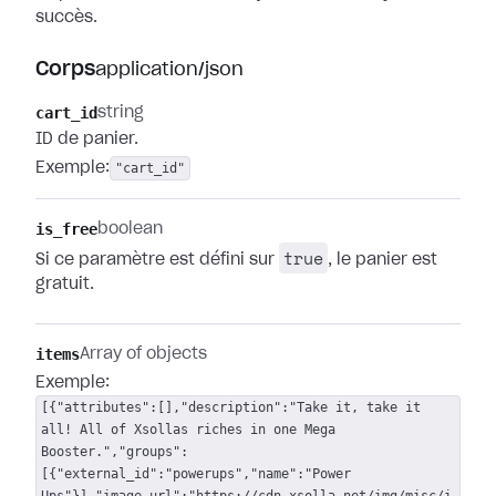
succès.
Corps
application/json
cart_id
string
ID de panier.
Exemple:
"cart_id"
is_free
boolean
true
Si ce paramètre est défini sur
, le panier est
gratuit.
items
Array of objects
Exemple:
[{"attributes":[],"description":"Take it, take it
all! All of Xsollas riches in one Mega
Booster.","groups":
[{"external_id":"powerups","name":"Power