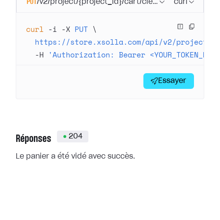
PUT
/v2/project/{project_id}/cart/clear
curl
curl
 -i
 -X
 PUT
 \
  https://store.xsolla.com/api/v2/project/4
  -H
 'Authorization: Bearer <YOUR_TOKEN_HER
Essayer
204
Réponses
Le panier a été vidé avec succès.